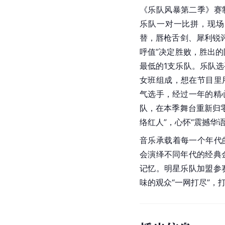
《乐队风暴第二季》赛
乐队一对一比拼，现场
替，唇枪舌剑、犀利锐
呼值”决定胜败，胜出
最低的1支乐队。乐队
女班组成，想在节目里
气选手，经过一年的精
队，在本季舞台重新归
络红人”，心怀“震撼华
音乐承载着每一个年代
会演绎不同年代的经典
记忆。明星乐队加盟参
味的观众“一网打尽”，