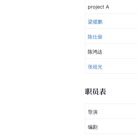
project A
梁爠鹏
陈仕燊
陈鸿达
张祖光
职员表
导演
编剧