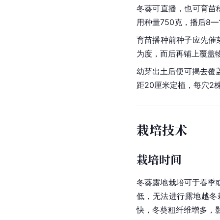
冬葵可直播，也可育苗
用种量750克，播后8—
育苗播种前种子应先催
为度，而后再铺上覆盖
幼芽出土后便可揭去覆
距20厘米定植，每穴2
栽培技术
栽培时间
冬葵露地栽培可于春季
低，无法进行露地越冬
快，冬葵粗纤维增多，