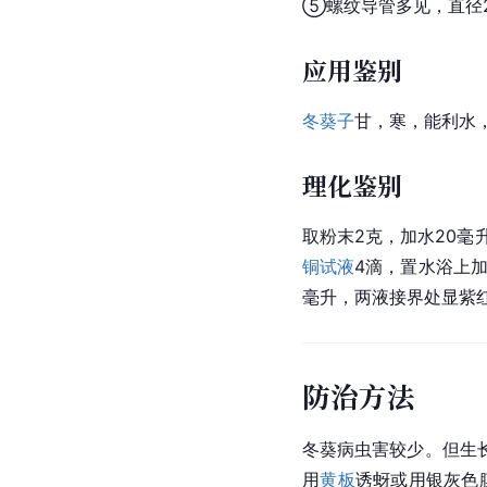
⑤螺纹导管多见，直径2
应用鉴别
冬葵子
甘，寒，能利水
理化鉴别
取粉末2克，加水20毫
铜试液
4滴，置水浴上加
毫升，两液接界处显紫
防治方法
冬葵病虫害较少。但生
用
黄板
诱蚜或用银灰色