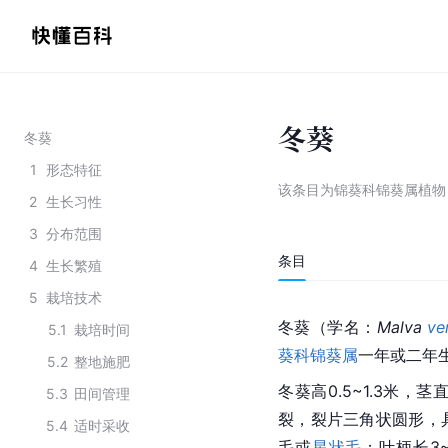
冬葵
冬葵
1
形态特征
该条目为
锦葵科锦葵属植物
2
生长习性
3
分布范围
条目
4
生长繁殖
5
栽培技术
冬葵（
学名
：
Malva 
ver
5.1
栽培时间
葵科
锦葵属
一年或
二年
5.2
整地施肥
冬葵高0.5~1.3米，
5.3
田间管理
裂，裂片三角状圆形，
5.4
适时采收
毛或
星状毛
；叶柄长3