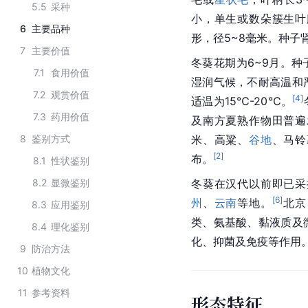
5.5
采种
小，单生或数朵簇生叶
6
主要品种
形，径5~8毫米。种子
7
主要价值
冬葵花期为6~9月。种
7.1
食用价值
湿润气候，不耐高温和
7.2
观赏价值
[
4
]
适温为15℃-20℃。
7.3
药用价值
及南方夏熟作物田普遍
8
鉴别方式
米、高粱、
谷地
、马铃
[
2
]
布。
8.1
性状鉴别
8.2
显微鉴别
冬葵在汉代以前即已采
[
6
]
州
、
云南
等地。
北京
8.3
应用鉴别
类、氨基酸、黏液质及
8.4
理化鉴别
化、抑菌及免疫等作用
9
防治方法
10
植物文化
11
参考资料
形态特征