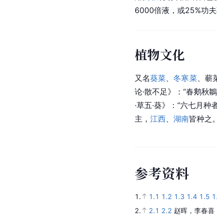
6000倍液，或25%
植物文化
又名
葵菜
、
冬寒菜
、蕲
论·散不足》：“春鹅秋
·草五·葵》：“六七月种
主，
江西
、
湖南
皆种之。
参
考
资
料
1.
1.1
1.2
1.3
1.4
1.5
1
2.
2.1
2.2
赵晖，李春喜