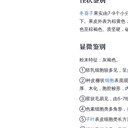
冬葵子
果实由7-9个
下。果皮外表为棕黄色
色至棕
褐色
。质坚硬，
显微鉴别
粉末特征：灰褐色。
①胚乳细胞较多见，呈多
②种皮栅状
细胞
表面
厚、木化，胞腔梭形，
③星状毛易见，由5-7
④
色素细胞
类多角形，
⑤
子叶
表皮细胞类长方