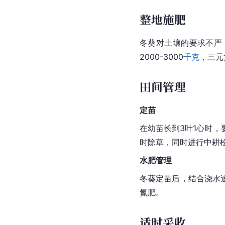
整地施肥
冬葵对土壤的要求不严
2000-3000
千克
，三元
田间管理
定苗
在幼苗长到3叶1心时，
时除草，同时进行中耕
水肥管理
冬葵定苗后，结合浇水
氮肥。
适时采收