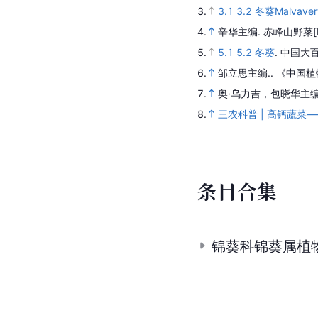
3.
3.1
3.2
冬葵Malvaverti
4.
辛华主编.
赤峰山野菜
5.
5.1
5.2
冬葵
.
中国大百
6.
邹立思主编..
《中国植
7.
奥·乌力吉，包晓华主编
8.
三农科普 | 高钙蔬菜
条
目
合
集
锦葵科锦葵属植