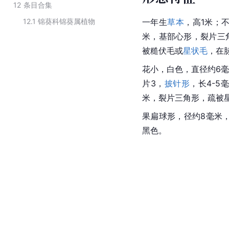
12
条目合集
12.1
锦葵科锦葵属植物
一年生
草本
，高1米；
米，基部心形，裂片三
被糙伏毛或
星状毛
，在
花小，白色，直径约6
片
3，
披针形
，长4-5
米，裂片三角形，疏被
果扁球形，径约8毫米，
黑色。