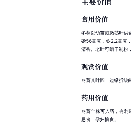
主要价值
食用价值
冬葵以幼苗或嫩茎叶供食
磷56毫克，铁2.2毫克
清香。老叶可晒干制粉
观赏价值
冬葵其叶圆，边缘折皱
药用价值
冬葵全株可入药，有利
忌食，孕妇慎食。