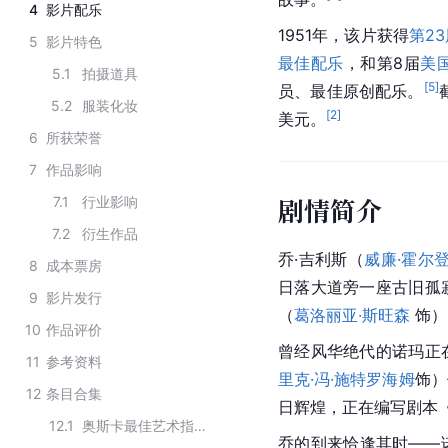
4
影片配乐
1951年，该片获得
第2
5
影片特色
最佳配乐
，和第8届
美
5.1
拍摄道具
[
5
]
员、最佳原创配乐。
5.2
服装化妆
[
2
]
美元。
6
所获荣誉
7
作品影响
剧情简介
7.1
行业影响
7.2
衍生作品
乔·吉利斯（
威廉·霍尔
8
成本票房
日落大道旁一座古旧孤
9
影片发行
（
葛洛丽亚·斯旺森
 饰
10
作品评价
曾经风华绝代的诺玛正
11
参考资料
里克·冯·施特罗海姆
饰）
12
条目合集
日辉煌，正在编写剧本
12.1
奥斯卡最佳艺术指导历届获奖作品
乔的到来恰逢其时——