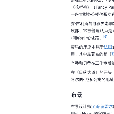
是在没有水的状态下使
《花样裤》（Fancy 
一座大型办公楼仍矗立
乔·吉利斯与电影界老
饮部。它被普遍认为是
[
6
]
和购物中心让路。
诺玛的床原本属于
法国
用，其中最著名的是《
当乔和贝蒂在工作室后
在《日落大道》的开头，
阿尔图· 尼多公寓的地
布景
布景设计师
汉斯·德雷尔
(Pola Negri)的室内