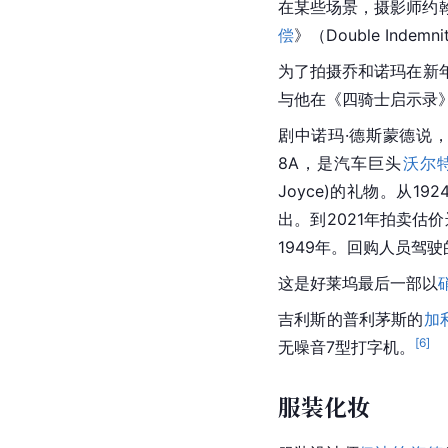
在某些场景，摄影师约
偿
》（Double Inde
为了拍摄乔和诺玛在新
与他在《四骑士启示录》（The
剧中诺玛·德斯蒙德说，她
8A，是汽车巨头
沃尔
Joyce)的礼物。从1
出。到2021年拍卖估价
1949年。回购人员驾
这是好莱坞最后一部以
吉利斯的
普利茅斯
的
加
[
6
]
无噪音7型打字机。
服装化妆