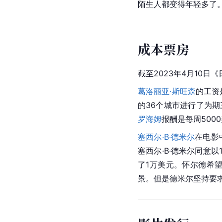
陌生人都变得年轻多了
成本票房
截至2023年4月10日《
葛洛丽亚·斯旺森
的工资
的36个城市进行了为期
罗海姆
报酬是每周5000
塞西尔·B·德米尔
在电影中
塞西尔·B·德米尔同意
了1万美元。怀尔德希
景。但是德米尔坚持要