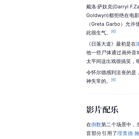
戴洛·萨奴克(Darryl F.Z
Goldwyn)都拒绝在
（Greta Garb
[
6
]
此很生气。
《日落大道》最初是在
他一些尸体通过画外音对
太平间这出戏很搞笑，
令怀尔德感到沮丧的是
[
6
]
神失常的。
影片配乐
在
倒数
第二个场景中，当
音部分引用了
理查德·