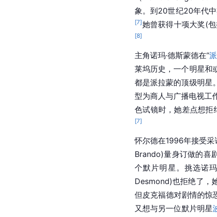
象。到20世纪20年代
[
7
]
她曾获得十项大奖(包
[
8
]
主角诺玛·德斯蒙德在“
莱坞历史，一个明星和
都是派拉蒙的顶级明星
型为商人与广播电视工
色试镜时，她差点想拒
[
7
]
怀尔德在1996年接受采
Brando)量身订做的
个默片明星。挑选诺玛
Desmond)也拒绝
但
皮克福德
对剧情的惊
又想与另一位默片明星