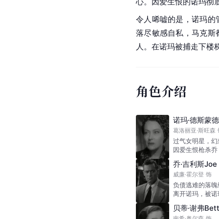
心。因爱生恨的诺玛彻
令人唏嘘的是，诺玛的
落尽敏感自私，马克斯
人。在诺玛被捕走下楼
角色介绍
诺玛·德斯蒙德N
葛洛丽亚·斯旺森
过气女明星，幻
因爱生恨枪杀乔
乔·吉利斯Joe G
威廉·霍尔登
饰
负债逃难的落魄
离开诺玛，被诺
贝蒂·谢弗Betty
南希·奥尔森
饰