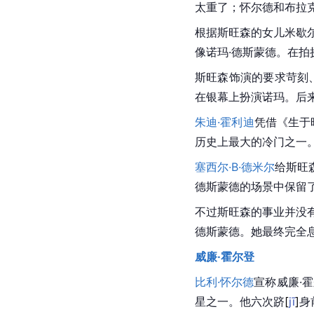
太重了；怀尔德和布拉克特
根据斯旺森的女儿米歇
像诺玛·德斯蒙德。在
斯旺森饰演的要求苛刻
在银幕上扮演诺玛。后
朱迪·霍利迪
凭借《生于昨
历史上最大的冷门之一
塞西尔·B·德米尔
给斯旺
德斯蒙德的场景中保留了
不过斯旺森的事业并没
德斯蒙德。她最终完全息影
威廉·霍尔登
比利·怀尔德
宣称
威廉·
星之一。他六次
跻
[
jī
]
身