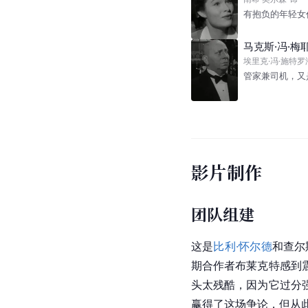
有抱负的年轻女
马克斯·冯·梅耶林
埃里克·冯·施特罗
管家兼司机，又
影片制作
团队组建
这是
比利·怀尔德
和查尔
期合作者布莱克特感到
头太残酷，因为它过分
赢得了这场争论，但从