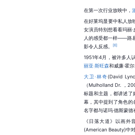
在第一次行业放映中，
在好莱坞显要中私人放
女演员特别想看看玛丽
人的感受都一样——路易斯
[
6
]
影令人反感。
1951年4月，被许多
丽亚·斯旺森
和威廉·霍
大卫·林奇
(David
（Mulholland Dr. 
标题和主题，都讲述了
幕，其中提到了角色的名字。
名字都与诺玛·德斯蒙德
《日落大道》以画外
(American Beau