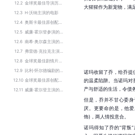
12.2
金球奖最佳导演历届获奖作品
大猩猩作为新宠物，满
12.3
H·沃纳主演的电影
12.4
奥斯卡最佳原创配乐历届获奖作品
12.5
威廉·霍尔登参演的影视作品
12.6
南希·奥尔森主演的电影
12.7
弗雷德·克拉克主演的电影
12.8
金球奖最佳剧情片历届获奖作品
12.9
比利·怀尔德编剧的作品
诺玛收留了乔，给乔提
12.10
金球奖最佳原创配乐历届获奖作品
的温柔陷阱。当诺玛对
产与舒适的生活，令债
12.11
威廉·霍尔登主演的电影
但是，乔并不甘心委身
厌。更要命的是，他爱
饰)，两人情投意合。
诺玛得知了乔的“背叛