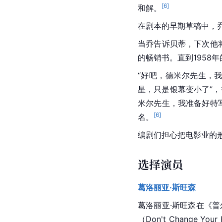
[
6
]
和解。
在剧本的早期草稿中，
当乔告诉贝蒂，下次他将写《
的畅销书。直到1958
“好吧，德米尔先生，
星，只是银幕变小了”，被
米尔先生，我准备好特写
[
6
]
名。
编剧们担心把电影业的
选择演员
葛洛丽亚·斯旺森
葛洛丽亚·斯旺森
在《普尔
（Don't Change Y