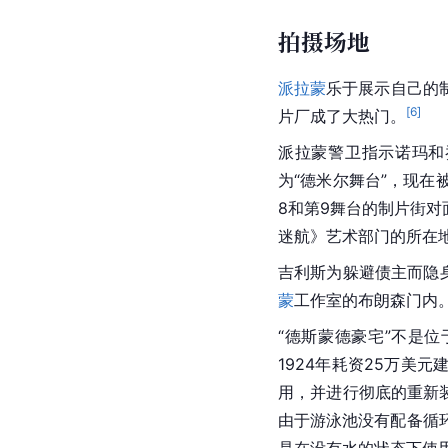
拍摄场地
派拉蒙
乐于展示自己的
[
6
]
片厂成了大热门。
派拉蒙警卫指示诺玛和乔
为“德米尔舞台”，现
8和第9舞台的制片街对
迷航
》艺术部门的所在
吉利斯为躲避债主而隐
蒙
工作室的布朗森门内
“德斯蒙德豪宅”不是位于
1924年耗资25万美元建
用，并进行彻底的重新
由于游泳池没有配备循