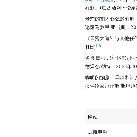
有趣。(烂番茄网评论家
老式的扣人心弦的戏剧
论家马乔里·亚当斯，202
《日落大道》与其他任
[
15
]
11日)
名誉扫地，这个特别困
德温·沙勒特，2021年10
聪明的编剧、导演和制
报评论家迈尔斯·斯坦迪什，
网站
豆瓣电影