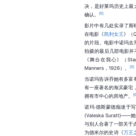
决，是好莱坞历史上最
[
6
]
确认。
影片中有几处实录了斯
在电影《
凯利女王
》（
的片段。电影中诺玛去
拍摄的最后几部电影并
《舞台在我心》（Stage
[
6
]
Manners，1926）。
当诺玛告诉乔她有多富
有一座著名的海滨豪宅，以及诺
[
拥有市中心的房地产。
诺玛·德斯蒙德痴迷于
(Valeska Suratt
与别人合著了一部关于
为德米尔的史诗《
万王