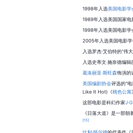
1998年入选
美国电影学
1989年入选美国国家
1998年入选美国电影
2005年入选美国电影学
入选罗杰·艾伯特的“伟
入选史蒂文·施奈德编辑的
葛洛丽亚·斯旺森
饰演的
美国编剧协会
评选的“电
Like It Hot)《
桃色公寓
这部电影是科幻作家
J·
《日落大道》是一部朝
[
15
]
比利·怀尔德
的代表作《