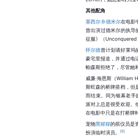
其他配角
塞西尔·B·德米尔
在电影
曾出演过德米尔的执导
征服》（Unconque
怀尔德
曾计划请好莱坞
豪宅里报道，并通过电
帕森斯拒绝了，尽管她
威廉·海恩斯（William
斯旺森的桥牌搭档，但
而结束。同为银幕老手的H
派对上总是很受欢迎。
在电影中只是在打桥牌时
宠物
黑猩猩
的殡仪员是资
[
6
]
扮演临时演员。