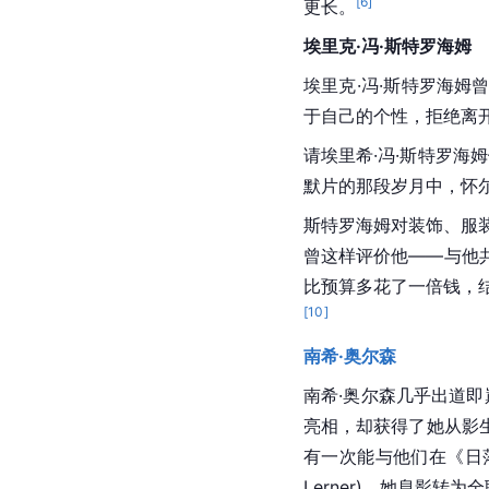
[
6
]
更长。
埃里克·冯·斯特罗海姆
埃里克·冯·斯特罗海姆
于自己的个性，拒绝离
请埃里希·冯·斯特罗海
默片的那段岁月中，怀
斯特罗海姆对装饰、服
曾这样评价他——与他
比预算多花了一倍钱，
[
10
]
南希·奥尔森
南希·奥尔森
几乎出道即
亮相，却获得了她从影
有一次能与他们在《日
Lerner)，她息影转