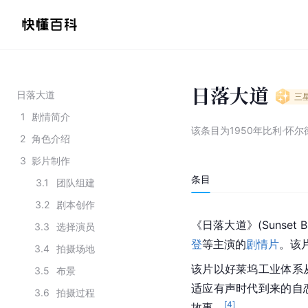
日落大道
日落大道
三
1
剧情简介
该条目为
1950年比利·怀
2
角色介绍
3
影片制作
条目
3.1
团队组建
3.2
剧本创作
《日落大道》(Sunset B
3.3
选择演员
登
等主演的
剧情片
。该片
3.4
拍摄场地
该片以好莱坞工业体系
3.5
布景
适应有声时代到来的自
3.6
拍摄过程
[
4
]
故事。