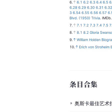
6.
6.1
6.2
6.3
6.4
6.5
6
6.28
6.29
6.30
6.31
6.3
3
6.54
6.55
6.56
6.57
6.
Blvd. (1950) Trivia
.
IMDb
7.
7.1
7.2
7.3
7.4
7.5
7
8.
8.1
8.2
Gloria Swans
9.
William Holden Biogr
10.
Erich von Stroheim 
条
目
合
集
奥斯卡最佳艺术