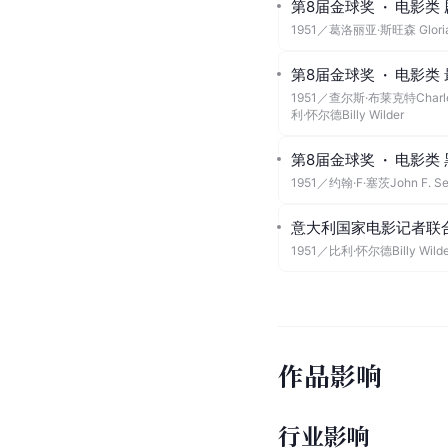
第8届金球奖
·
电影类
1951
／
葛洛丽亚·斯旺森 Gloria
第8届金球奖
·
电影类
1951
／
查尔斯·布莱克特Charles 
利·怀尔德Billy Wilder
第8届金球奖
·
电影类
1951
／
约翰·F·塞茨John F. Se
意大利国家电影记者联
1951
／
比利·怀尔德Billy Wilde
作品影响
行业影响