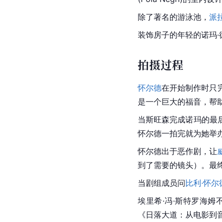
除了著名的游泳池，
派
装饰房子的年轻的诺玛
拍摄过程
怀尔德
在开始制作时只
是一个巨大的福音，帮
当斯旺森完成诺玛的最
怀尔德一拍完就为她举
怀尔德出于恶作剧，让
到了需要的镜头）。最
当剧组成员问
比利·怀尔
埃里希·冯·斯特罗海
《日落大道：从电影到