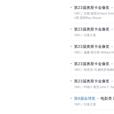
第23届奥斯卡金像奖
·
1951
／
汉斯·德雷尔Hans Dre
r/雷·莫耶Ray Moyer
第23届奥斯卡金像奖
·
1951
／
日落大道
第23届奥斯卡金像奖
·
1951
／
威廉·霍尔登 William H
第23届奥斯卡金像奖
·
1951
／
埃里克·冯·施特罗海姆Eric
第23届奥斯卡金像奖
·
1951
／
约翰·F·塞茨John F. Se
第8届金球奖
·
电影类
1951
／
日落大道