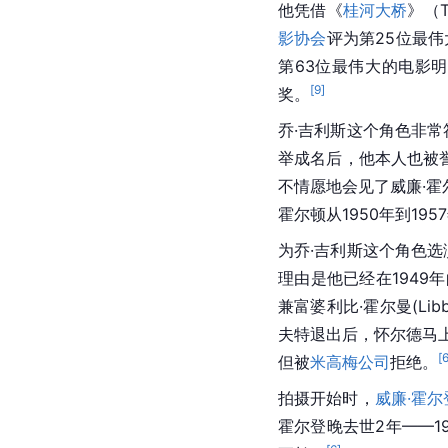
他凭借《
桂河大桥
》（T
影协会
评为第25位最
第63位最伟大的电影
[
9
]
奖。
乔·吉利斯这个角色非常
举成名后，他本人也被
不情愿地会见了威廉·
霍尔顿从1950年到19
为乔·吉利斯这个角色选
理由是他已经在194
兼富婆利比·霍尔曼(Li
夫特退出后，怀尔德马上
[
但被
米高梅公司
拒绝。
拍摄开始时，
威廉·霍尔
霍尔登晚去世2年——1