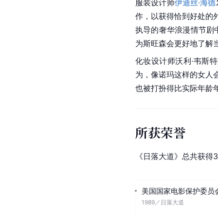
服装设计师
伊迪丝·海德
作，以获得恰到好处的
执导的奢华浪漫情节剧
为斯旺森会更好地了解
化妆设计师沃利·韦斯特莫尔(
为，像诺玛这样的女人
也被打扮得比实际年龄
所获荣誉
《日落大道》总共获得3
美国国家电影保护委员
1989
／
日落大道