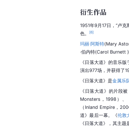
衍生作品
1951年9月17日，“
[
6
]
色。
玛丽·阿斯特
(Mary A
·伯内特(Carol Burnet
《日落大道》的音乐版于1
演出977场，并获得了19
《日落大道》是
金属乐
《日落大道》的片段被《肥
Monsters，1998）
（Inland Empir
道》最后一幕。《
伦敦
《日落大道》，其主题