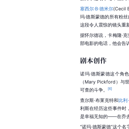
塞西尔·B·德米尔
(Ceci
玛·德斯蒙德的所有粉
这段令人震惊的镜头重
据怀尔德说，卡梅隆·克劳(C
部电影的电话，他会告
剧本创作
诺玛·德斯蒙德这个角
（Mary Pickfor
[
6
]
可查的斗争。
查尔斯·布莱克特和
比利
利斯在经历这些事件时
是幸福无知的——在乔
“诺玛·德斯蒙德”这个