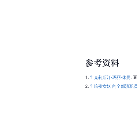
参
考
资
料
1.
克莉斯汀·玛丽·休曼
.
豆
2.
暗夜女妖 的全部演职