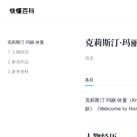
克莉斯汀·玛丽
克莉斯汀·玛丽·休曼
1
人物经历
演员
2
参演作品
3
参考资料
条目
克莉斯汀·玛丽·休曼（Kri
妖
》《Welcome to Ho
人物经历