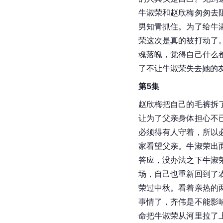
牛淑荣和赵欣梅匆匆去
男知青抓住。为了给牛
荣这次是真的被打动了
魂落魄，觉得自己什么
了不让牛淑荣失去她的
第5集
赵欣梅把自己的毛裤拆
让为了父亲身体担心不
必须得有人守着，所以
家看望父亲。牛淑荣出
答应，没办法之下牛淑
场，自己也重新回到了
荣过中秋。看着亲热的
事情了，齐伟是不能影
命把牛淑荣从河里拉了