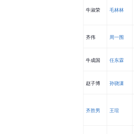
牛淑荣
毛林林
齐伟
周一围
牛成国
任东霖
赵子博
孙骁潇
齐胜男
王瑄