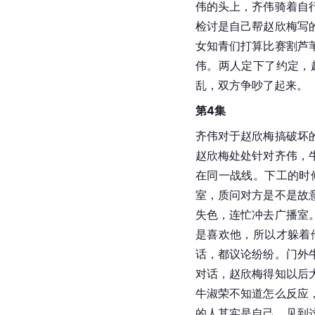
伟的头上，齐伟骑着自
检讨是自己帮赵欣梅写
女知青们打算比赛割芦
伟。两人定下了约定，
乱，双方争吵了起来。
第4集
齐伟对于赵欣梅搞破坏
赵欣梅处处针对齐伟，
在同一战线。下工的时
室，质问对方是不是故
失色，连忙冲去广播室
是喜欢他，所以才躲着
话，都议论纷纷。门外
对话，赵欣梅得知以后
牛淑荣不知道怎么反应
的人其实是自己。见到