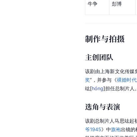
牛争
彭博
制作与拍摄
主创团队
该剧由上海新文化传媒
奖
”，并参与《
裸婚时代
竑
[
hóng
]
担任总制片人
选角与表演
该剧总制片人马思竑起
爷1945
》中
旗袍
出镜的