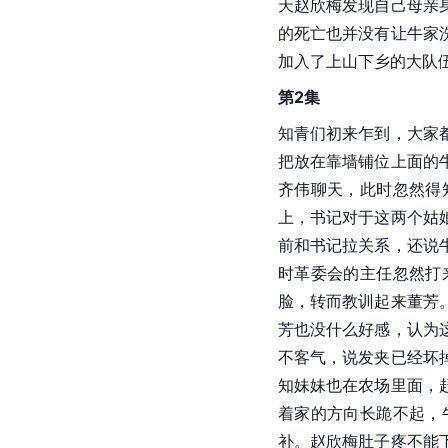
天赵欣梅发现自己母亲
的死亡也并没有让牛家
加入了上山下乡的大队
第2集
知青们初来乍到，大家
把放在靠墙铺位上面的
齐伟聊天，此时忽然得
上，书记对于这两个姑
前和书记拉关系，还说
时革委会的主任忽然打
脸，转而教训起来董芳
芳也没什么好感，认为
不客气，说发夹已经坏
知妹妹也在农场里面，
着家的方向长跪不起，
补。赵欣梅肚子疼不能