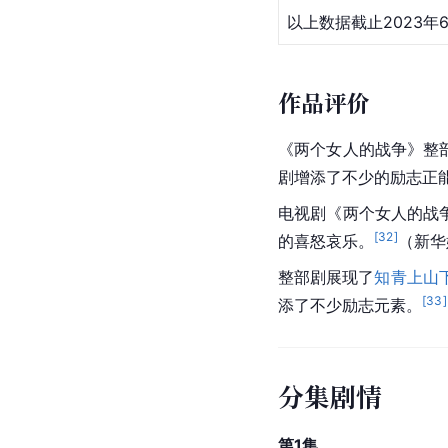
以上数据截止2023年6
作品评价
《两个女人的战争》整
剧增添了不少的励志正
电视剧《两个女人的战
[
32
]
的喜怒哀乐。
（新华娱乐
整部剧展现了
知青上山
[
33
]
添了不少励志元素。
分集剧情
第1集