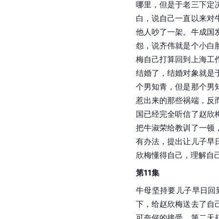
哪里，但是于老三下定
白，说自己一直以来对
他人吵了一架。牛成国
怨，说齐伟就是个小白
梅自己打算回到上海工
结婚了，结婚对象就是
个男知青，但是那个男
惹出来的那些祸端，反
国已经完全听信了赵欣
把牛淑荣给教训了一顿
有办法，提出让儿子早
欣梅懂得自己，理解自
第11集
牛母坚持要儿子早日回
下，给赵欣梅送去了自
可奈何的接受。第二天