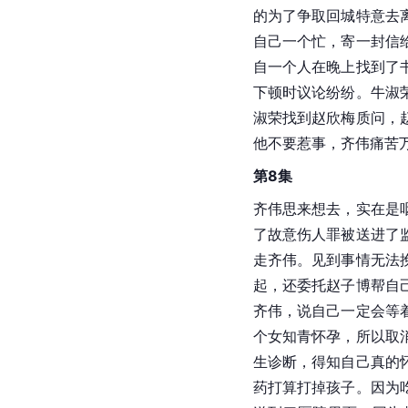
的为了争取回城特意去
自己一个忙，寄一封信
自一个人在晚上找到了
下顿时议论纷纷。牛淑
淑荣找到赵欣梅质问，
他不要惹事，齐伟痛苦
第8集
齐伟思来想去，实在是
了故意伤人罪被送进了
走齐伟。见到事情无法
起，还委托赵子博帮自
齐伟，说自己一定会等
个女知青怀孕，所以取
生诊断，得知自己真的
药打算打掉孩子。因为