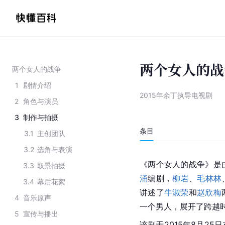
两个女人的战
两个女人的战争
1
剧情介绍
2015年余丁执导电视剧
2
角色与演员
3
制作与拍摄
条目
3.1
主创团队
3.2
选角与表演
《两个女人的战争》是
3.3
取景拍摄
涌
编剧，
柳岩
、
毛林林
3.4
幕后花絮
讲述了
牛淑荣
和
赵欣梅
4
音乐原声
一个男人，展开了跨越
5
宣传与播出
该剧于2015年8月25日