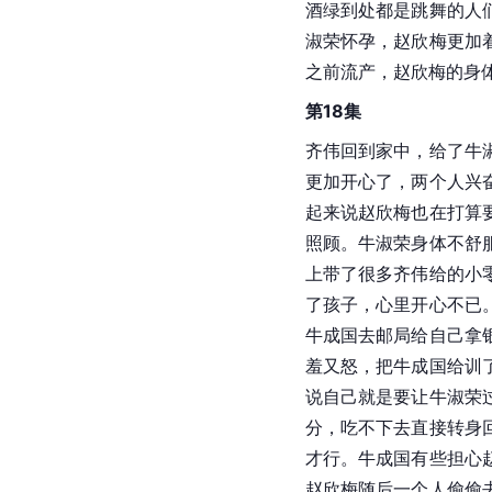
酒绿到处都是跳舞的人
淑荣怀孕，赵欣梅更加
之前流产，赵欣梅的身
第18集
齐伟回到家中，给了牛
更加开心了，两个人兴
起来说赵欣梅也在打算
照顾。牛淑荣身体不舒
上带了很多齐伟给的小
了孩子，心里开心不已
牛成国去邮局给自己拿
羞又怒，把牛成国给训
说自己就是要让牛淑荣
分，吃不下去直接转身
才行。牛成国有些担心
赵欣梅随后一个人偷偷