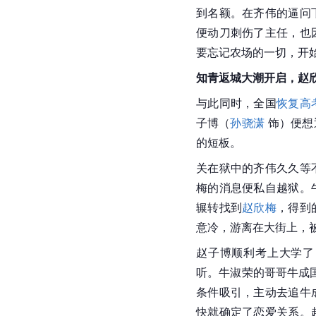
到名额。在齐伟的逼问
便动刀刺伤了主任，也
要忘记农场的一切，开
知青返城大潮开启，赵
与此同时，全国
恢复高
子博（
孙骁潇
 饰）便
的短板。
关在狱中的齐伟久久等
梅的消息便私自越狱。
辗转找到
赵欣梅
，得到
意冷，游离在大街上，
赵子博顺利考上大学了
听。牛淑荣的哥哥牛成
条件吸引，主动去追牛
快就确定了恋爱关系。