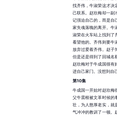
找齐伟，牛淑荣这才决
己联系。赵欣梅却一副
记强迫自己的，而是自
家失魂落魄的离开。牛
淑荣在火车站上找到了
看望他的。齐伟则要牛
放弃过爱着齐伟。赵子
但是还是得到了回城名
赵欣梅对于牛成国很有
进自己家门。没想到自
第10集
牛成国一开始对赵欣梅
父牛震根被文革时候的
壮，为人憨厚老实，就
气冲冲的教训了一顿。