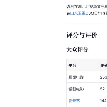
该剧在湖北经视频道完
在
山东卫视
CSM日均收
评分与评价
大众评分
平台
评
豆瓣电影
25
猫眼电影
52
爱奇艺
144