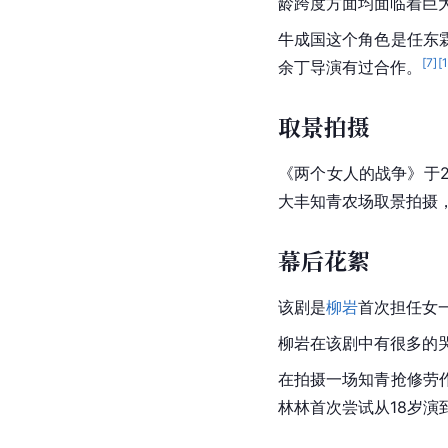
龄跨度方面均面临着巨
牛成国这个角色是
任东
[
7
]
[
余丁导演有过合作。
取景拍摄
《两个女人的战争》于2
大丰知青农场
取景拍摄
幕后花絮
该剧是
柳岩
首次担任女
柳岩在该剧中有很多的
在拍摄一场知青抢修劳
林林首次尝试从18岁演