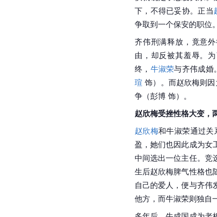
下，不得已妥协。正当
争取到一个保安的职位
齐伟刑满释放，竟意外
由，却反被其羞辱。为
终，
牛淑荣
与齐伟成婚
瑄
 饰）。而赵欣梅则
争（彭博 饰）。
赵欣梅受挫性格大变，
赵欣梅
和牛淑荣通过关
盈，她们也因此成为女
中间选出一位主任。竞
生后赵欣梅脾气性格也
自己的爱人，便与齐伟
他方，而牛淑荣则独自
多年后，牛成国成为老