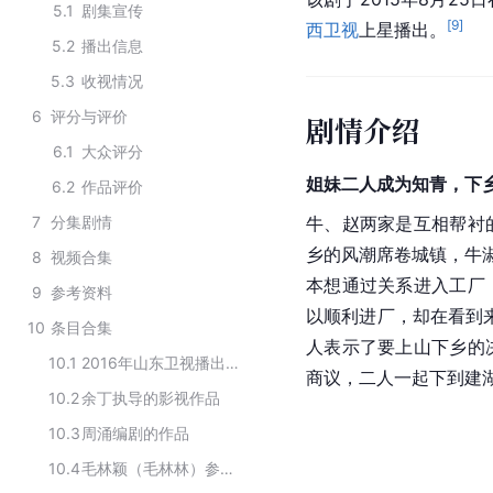
5.1
剧集宣传
[
9
]
西卫视
上星播出。
5.2
播出信息
5.3
收视情况
6
评分与评价
剧情介绍
6.1
大众评分
姐妹二人成为知青，下
6.2
作品评价
7
分集剧情
牛、赵两家是互相帮衬
乡的风潮席卷城镇，牛
8
视频合集
本想通过关系进入工厂
9
参考资料
以顺利进厂，却在看到
10
条目合集
人表示了要上山下乡的
10.1
2016年山东卫视播出的电视剧
商议，二人一起下到建
10.2
余丁执导的影视作品
10.3
周涌编剧的作品
10.4
毛林颖（毛林林）参演的影视作品