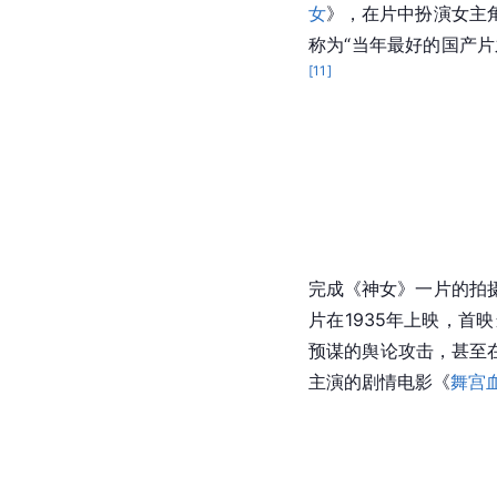
女
》，在片中扮演女主
称为“当年最好的国产片
[
11
]
完成《神女》一片的拍
片在1935年上映，
预谋的舆论攻击，甚至
主演的剧情电影《
舞宫