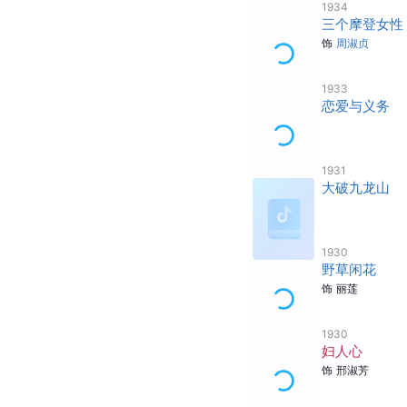
1934
三个摩登女性
饰
周淑贞
1933
恋爱与义务
1931
大破九龙山
1930
野草闲花
饰
丽莲
1930
妇人心
饰
邢淑芳