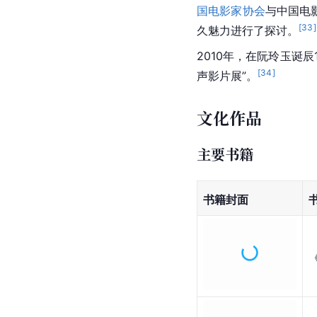
国电影家协会
与中国电
[
33
]
久魅力进行了探讨。
2010年，在阮玲玉诞
[
34
]
声影片展”。
文化作品
主要书籍
书籍封面