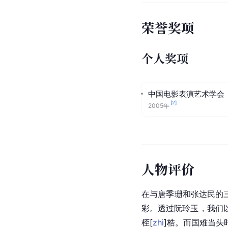
荣誉奖项
个人奖项
中国电影表演艺术学会
[
2
]
2005年
人物评价
在与
唐季珊
和
张达民
的
彩。透过阮玲玉，我们
桎
[
zhì
]
梏。而国难当头