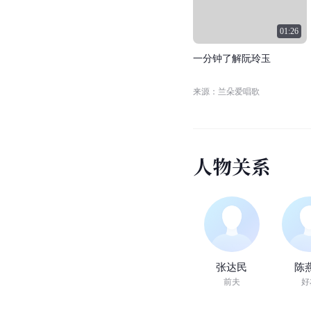
01:26
一
分
钟
了
解
阮
玲
玉
来源：兰朵爱唱歌
人
物
关
系
张达民
陈
前夫
好