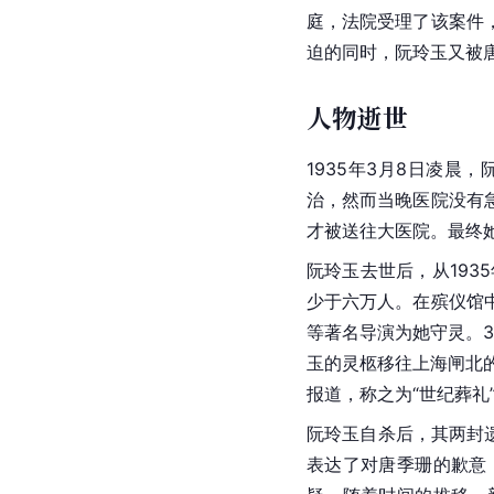
庭，法院受理了该案件
迫的同时，阮玲玉又被
人物逝世
1935年3月8日凌晨
治，然而当晚医院没有
才被送往大医院。最终
阮玲玉去世后，从193
少于六万人。在殡仪馆
等著名导演为她守灵。3
玉的灵柩移往上海闸北
报道，称之为“世纪葬礼
阮玲玉自杀后，其两封
表达了对唐季珊的歉意