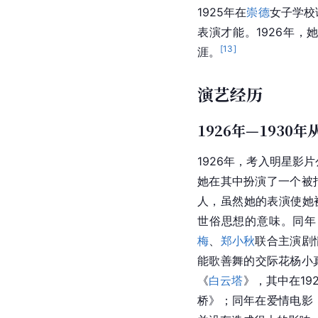
1925年在
崇德
女子学校
表演才能。1926年
[
13
]
涯。
演艺经历
1926年—193
1926年，考入明星影
她在其中扮演了一个被
人，虽然她的表演使她
世俗思想的意味。同年
梅
、
郑小秋
联合主演剧
能歌善舞的交际花杨小
《
白云塔
》，其中在1
桥》；同年在爱情电影