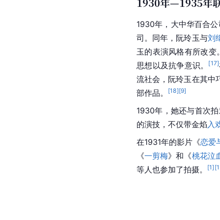
1930年—1935
1930年，大中华百合
司。同年，阮玲玉与
刘
玉的表演风格有所改变。
[
17
]
思想以及抗争意识。
流社会，阮玲玉在其中
[
18
]
[
9
]
部作品。
1930年，她还与首次
的演技，不仅带金焰
入
在1931年的影片《
恋爱
《
一剪梅
》和《
桃花泣
[
1
]
[
1
等人也参加了拍摄。