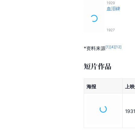
1929
血泪碑
1927
[
1
]
[
4
]
[
12
]
*资料来源
短片作品
海报
上映
193