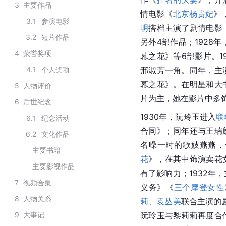
3
主要作品
情电影《
北京杨贵妃
》
3.1
参演电影
明
搭档主演了剧情电影
3.2
短片作品
另外4部作品；1928
4
荣誉奖项
幕之花》等6部影片。1
4.1
个人奖项
邢淑芳一角。同年，主
幕之花》。在明星和大
5
人物评价
片为主，她在影片中多
6
后世纪念
1930年，阮玲玉进入
联
6.1
纪念活动
合同》；同年还与王瑞
6.2
文化作品
名噪一时的歌妓燕燕，
主要书籍
花
》，在其中饰演卖花
主要影视作品
有了影响力；1932年
7
视频合集
义务》《
三个摩登女性
8
人物关系
莉
、
袁丛美
联合主演的
9
大事记
阮玲玉与黎莉莉再度合