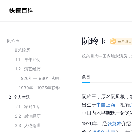
阮玲玉
阮玲玉
三星
条目
1
演艺经历
该条目为
中国内地女演员
，
1.1
早年经历
1.2
演艺经历
条目
1926年—1930年从明星影片到大中华百合
1930年—1935年联华影业公司时期
阮玲玉，原名阮凤根，学
2
个人生活
出生于
中国上海
，祖籍
2.1
家庭生活
中国内地早期默片女演员
2.2
感情经历
1926年，经
张慧冲
介绍
2.3
人物逝世
作《
挂名的夫妻
》，开