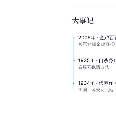
大
事
记
2005年 · 金
被第14届金鸡百花
1935年 · 自杀身
吞服安眠药自杀
1934年 · 代表
饰演下等妓女阮嫂一