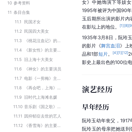
女》中她饰演下等妓女
10
参考资料
1995年被评为中国9
11
条目合集
玉后期所出演的影片内
11.1
民国才女
[
1
]
[
8
]
[
9
在影坛上的地位。
11.2
民国四大美女
1935年3月8日，阮
11.3
《桃花泣血记》的主要演员
的影片《
舞宫血泪
》上
11.4
《新女性》的主要演员
[
4
]
[
1
]
[
12
]
品和1部
短片
。
2
11.5
旧上海十大美女
影史上最出色的100位
11.6
《神女》的主要演员
11.7
电影《一剪梅》主要演员
演艺经历
11.8
《再会吧，上海》的主要演员
11.9
旧时代上海滩名媛
早年经历
11.10
音乐剧《国之歌》主线人物
11.11
因抑郁症去世的艺人
阮玲玉幼年丧父，191
11.12
《香雪海》的主要演员
阮玲玉的母亲把她送到