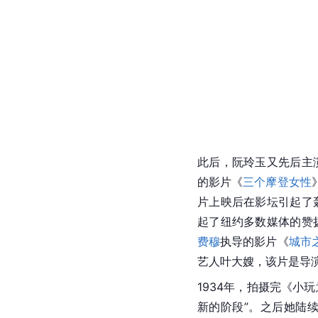
此后，阮玲玉又先后主
的影片《
三个摩登女性
片上映后在影坛引起了
起了纽约多数媒体的赞
费穆
执导的影片《
城市
艺人叶大嫂，该片是导
1934年，拍摄完《小
新的阶段”。之后她陆