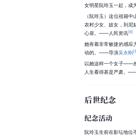
女明星阮玲玉一起，成
（阮玲玉）这位祖籍中
农村少女、妓女，到尼
[
9
]
心扉。——人民资讯
她有着非常敏捷的感应
[
动的。——导演
吴永刚
以她这样一个女子——
人生看得甚是严肃。—
后世纪念
纪念活动
阮玲玉生前在影坛地位不