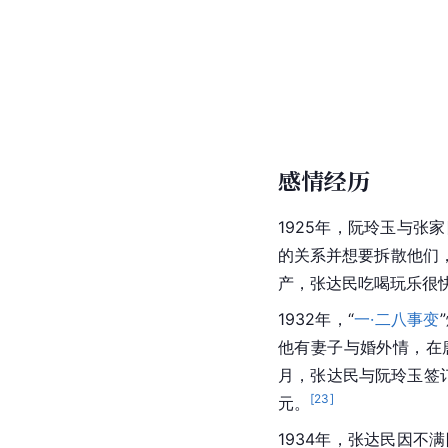
感情经历
1925年，阮玲玉与张
的关系并想要拆散他们
产，张达民吃喝玩乐很
1932年，“
一·二八事变
他有妻子与婚外情，在
月，张达民与阮玲玉签
[
23
]
元。
1934年，
张达民
因不满