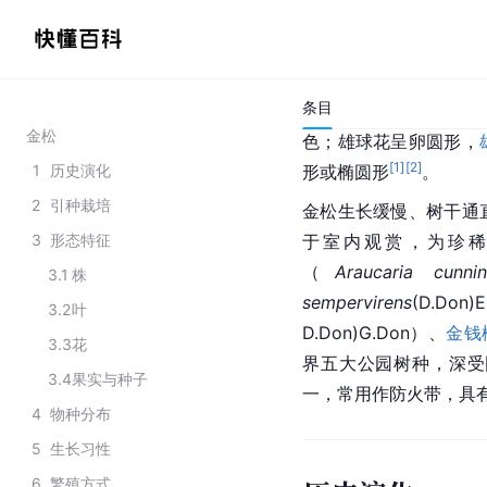
松，为金松科（Sciadopi
山
、
南京
、
上海
、
杭州
高温干旱和强烈光照，
条目
金松在原产地高达40
金松
色；雄球花呈卵圆形，
[
1
]
[
2
]
1
历史演化
形或椭圆形
。
2
引种栽培
金松生长缓慢、树干通
3
形态特征
于室内观赏，为珍
（
Araucaria cunni
3.1
株
sempervirens
(D.Do
3.2
叶
D.Don)G.Don）、
金钱
3.3
花
界五大公园树种，深受
3.4
果实与种子
一，常用作防火带，具
4
物种分布
5
生长习性
6
繁殖方式