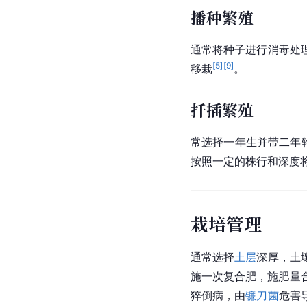
播种繁殖
通常将种子进行消毒处
[
5
]
[
9
]
移栽
。
扦插繁殖
常选择一年生并带二年
按照一定的株行和深度
栽培管理
通常选择
土层
深厚，土
施一次复合肥，施肥量
猝倒病，由
镰刀菌
危害