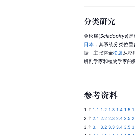
分类研究
金松属
(
Sciadopitys
)
日本
，其系统分类位置
据，主张将金
松属
从杉
解剖学家和植物学家的
参
考
资
料
1.
1.1
1.2
1.3
1.4
1.5
1
2.
2.1
2.2
2.3
2.4
2.5
2
3.
3.1
3.2
3.3
3.4
3.5
3