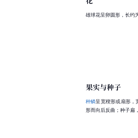
花
雄球花呈卵圆形，长约为
果实与种子
种鳞
呈宽楔形或扇形，
形而向后反曲；种子扁，