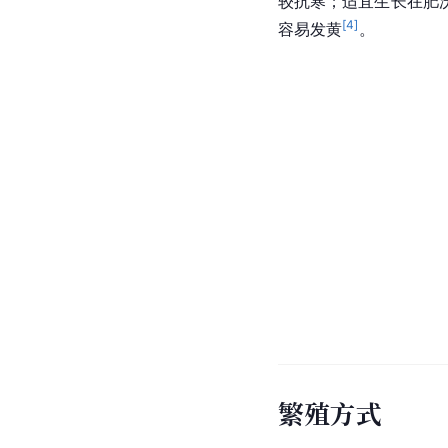
较抗寒；适宜生长在肥
[
4
]
容易发黄
。
繁殖方式