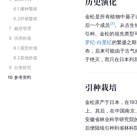
历史演化
6.1
播种繁殖
金松是所有植物中最孑
6.2
扦插繁殖
[
7
]
后一个成员
。从
古
生
7
栽培管理
引种。金松的祖先类型
8
功用价值
罗纪-
白垩纪
的繁盛之期
8.1
观赏价值
布，后来可能由于古气
8.2
其他价值
于绝灭，而只在
日本列
9
分类研究
10
参考资料
引种栽培
金松原产于
日本
，在19
上。其后，在中国南京
安徽省
林业科学研究院
后便陆续引种到省林科