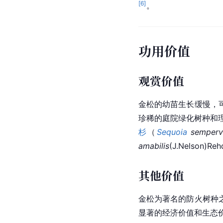
[
6
]
。
功用价值
观赏价值
金松的幼苗生长缓慢，
珍稀的庭院绿化树种和
杉
（
Sequoia
 semperv
amabilis
(J.Nelso
其他价值
金松为著名的防火树种
显著的经济价值和生态