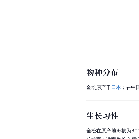
物种分布
金松原产于
日本
；在中
生长习性
金松在原产地海拔为600