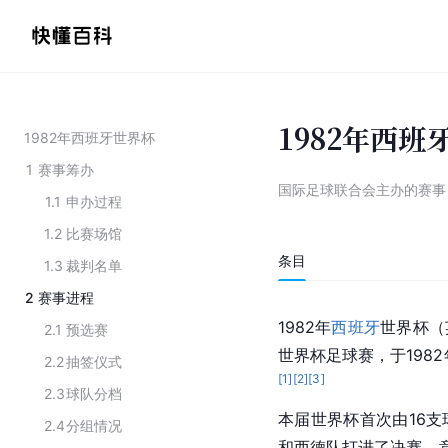
1982年西班
1982年西班牙世界杯
1
赛事筹办
国际足球联合会主办的赛事
1.1
申办过程
1.2
比赛场馆
条目
1.3
裁判名单
2
赛事进程
1982年
西班牙
世界杯（
2.1
预选赛
世界杯足球赛
，于198
2.2
抽签仪式
[
1
]
[
2
]
[
3
]
2.3
球队分档
本届世界杯首次由16支
2.4
分组情况
和西德队打进了决赛，意