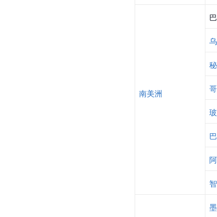
巴
乌
秘
哥
南美洲
玻
巴
阿
智
墨