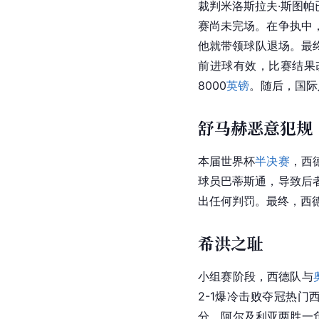
裁判米洛斯拉夫·斯图
赛尚未完场。在争执中
他就带领球队退场。最终
前进球有效，比赛结果改
8000
英镑
。随后，国际
舒马赫恶意犯规
本届世界杯
半决赛
，西
球员巴蒂斯通，导致后
出任何判罚。最终，西德
希洪之耻
小组赛阶段，西德队与
2-1爆冷击败夺冠热
分，阿尔及利亚两胜一