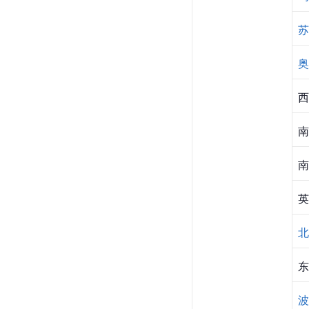
苏
奥
西
南
南
英
北
东
波