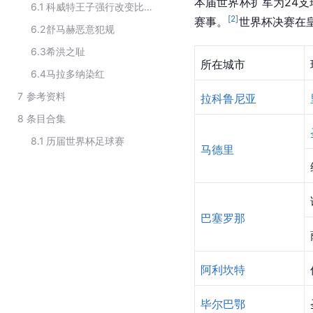
本届世界杯扩军为24支
6.1
科威特王子强行改变比分
[
2
]
赛事。
世界杯决赛
在
6.2
舒马赫恶意犯规
6.3
希洪之耻
所在城市
6.4
马拉多纳染红
7
参考资料
拉科鲁尼亚
8
条目合集
8.1
历届世界杯足球赛
马德里
巴塞罗那
阿利坎特
毕尔巴鄂