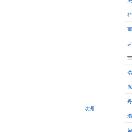
法
荷
葡
罗
西
瑞
保
丹
欧洲
瑞
匈