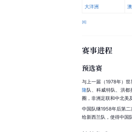
大洋洲
澳
[
6
]
赛事进程
预选赛
与上一届（1978年）
隆
队、
科威特
队、
洪都
圈，
非洲
足联和中北美
中国队继1958年后第
给
新西兰队
，使得中国