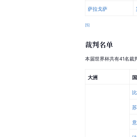
萨拉戈萨
[
5
]
裁判名单
本届世界杯共有41名裁
大洲
国
比
苏
意