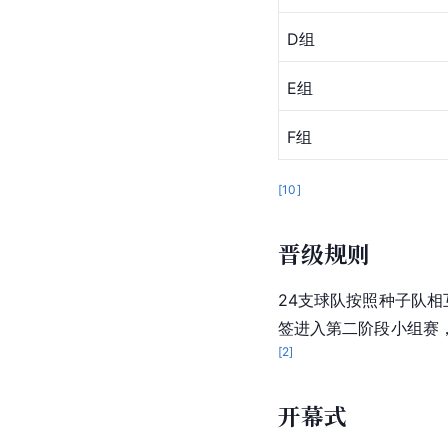
D组
E组
F组
[
10
]
晋级规则
24支球队按照种子队
签进入第二阶段小组赛
[
2
]
开幕式