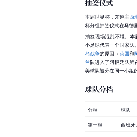
抽签仪式
本届世界杯，东道主
西
杯分组抽签仪式在
马德
抽签现场混乱不堪。本届
小足球代表一个国家队
岛战争
的原因（
英国
和
兰
队进入了
阿根廷
队所
美球队被分在同一小组
球队分档
分档
球队
第一档
西班牙