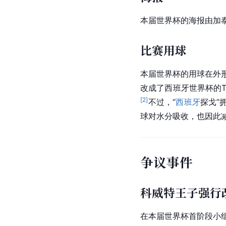
本届世界杯的海报由
加
比赛用球
本届世界杯的用球在外形
改成了
西班牙
世界杯的
[
2
]
不过，“
西班牙
探戈
”
球对水分吸收，也因此
争议事件
科威特王子强行
在本届世界杯首阶段小