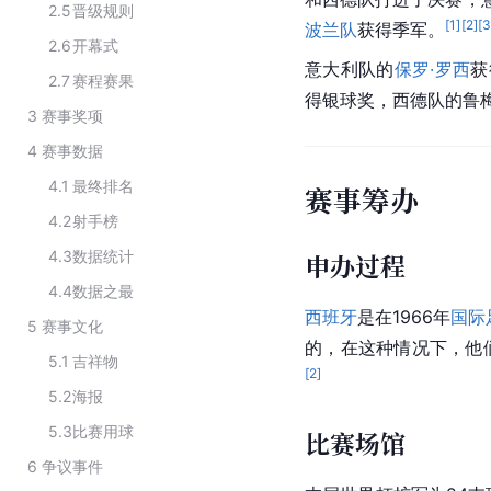
2.5
晋级规则
[
1
]
[
2
]
[
波兰队
获得季军。
2.6
开幕式
意大利队的
保罗·罗西
获
2.7
赛程赛果
得银球奖，西德队的
鲁
3
赛事奖项
4
赛事数据
4.1
最终排名
赛事筹办
4.2
射手榜
4.3
数据统计
申办过程
4.4
数据之最
西班牙
是在1966年
国际
5
赛事文化
的，在这种情况下，他
5.1
吉祥物
[
2
]
5.2
海报
5.3
比赛用球
比赛场馆
6
争议事件