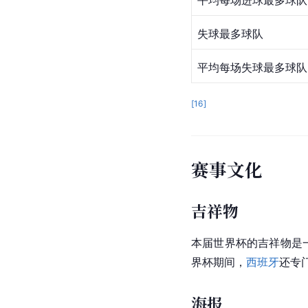
平均每场进球最多球队
失球最多球队
平均每场失球最多球队
[
16
]
赛事文化
吉祥物
本届世界杯的
吉祥物
是
界杯期间，
西班牙
还专门
海报