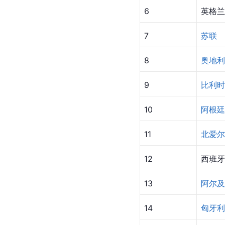
6
英格兰
7
苏联
8
奥地利
9
比利时
10
阿根廷
11
北爱尔
12
西班牙
13
阿尔及
14
匈牙利