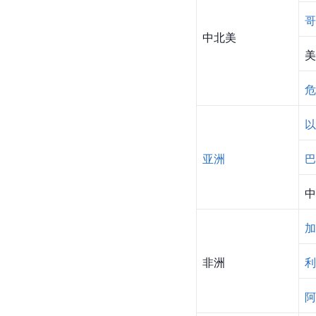
哥
中北美
美
危
以
亚洲
巴
中
加
非洲
利
阿