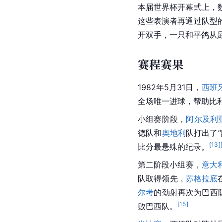
本届世界杯开幕式上，
这些表演者再通过队型
开双手，一只和平鸽从
赛程赛果
1982年5月31日，
西班
全场唯一进球，帮助比利
小组赛阶段，
阿尔及利
德队和
奥地利
队打出了“
[
13
]
比分最悬殊的纪录。
第二阶段小组赛，
意大
队取得领先，
苏格拉底
尔考
的劲射再次为巴西队
[
15
]
败
巴西队
。