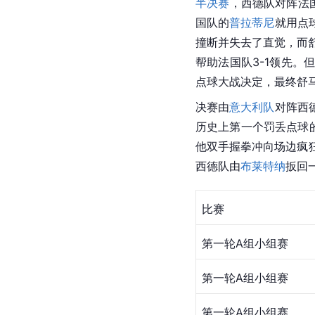
半决赛
，西德队对阵法
国队的
普拉蒂尼
就用
点
撞断并失去了直觉，而
帮助法国队3-1领先。
点球大战决定，最终
舒
决赛由
意大利队
对阵西
历史上第一个罚丢点球
他双手握拳冲向场边疯
西德队由
布莱特纳
扳回
比赛
第一轮A组小组赛
第一轮A组小组赛
第一轮A组小组赛