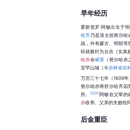
早年经历
爱新觉罗·阿敏出生于明
哈齐
乃是清太祖努尔哈
战，外有蒙古、明朝等
轻就被封为台吉（女真
哈赤
命
褚英
（努尔哈赤
宜罕山城（今
吉林省吉
万历三十七年（1609
努尔哈赤将舒尔哈齐囚
[
5
]
[
4
]
所。
阿敏在父辈的
赤
收养。父亲的失败给
后金重臣