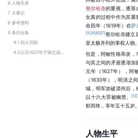
6
人物关系
努尔哈赤
的重视，逐渐
7
大事记
女真的过程中作为其重
8
参考资料
命四年（1619年）在
萨
9
条目合集
[
3
]
[
5
]
[
6
]
[
7
]
努尔哈赤建立
9.1
四大贝勒
皇太极并列的掌权人物
9.2
公元1627年宁锦之战的参战将领
但是，阿敏性格乖戾，
与其之间的矛盾逐渐加
元年（1627年），
（1630年），明清之
城，明军攻破滦州后，
[
1
]
[
以十六大罪被幽禁。
郁而终，享年五十五岁
人物生平