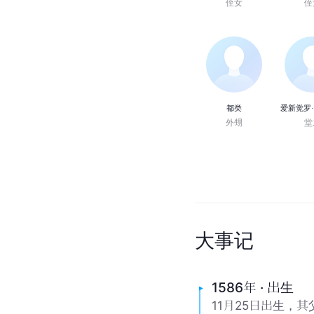
侄女
侄
都类
爱新觉罗
外甥
堂
大
事
记
1586年 · 出生
11月25日出生，