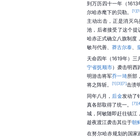
到万历四十一年（161
[
1
]
[
1
尔哈赤麾下的贝勒。
主动出击，正是消灭乌
池，后者接受了这个提
哈赤正式确立八旗制度
敏与代善、
莽古尔泰
、
天命四年（1619年）
宁省抚顺市
）袭击明西
明游击将军
乔一琦
所部
[
1
]
[
3
]
[
7
]
将之阵斩。
击溃
同年八月，
后金
发动了
[
7
]
[
真各部取得了统一。
城，阿敏随即赶往镇江
趁夜渡江袭击其位于
朝
在努尔哈赤规划的国家