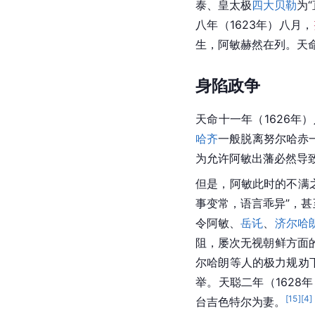
泰、皇太极
四大贝勒
为
八年（1623年）八月，
生，阿敏赫然在列。天命
身陷政争
天命十一年（1626年
哈齐
一般脱离努尔哈赤
为允许阿敏出藩必然导
但是，阿敏此时的不满
事变常，语言乖异”，
令阿敏、
岳讬
、
济尔哈
阻，屡次无视朝鲜方面
尔哈朗等人的极力规劝
举。天聪二年（162
[
15
]
[
4
]
台吉色特尔为妻。