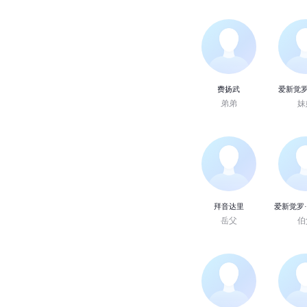
费扬武
爱新觉罗
弟弟
妹
拜音达里
爱新觉罗
岳父
伯