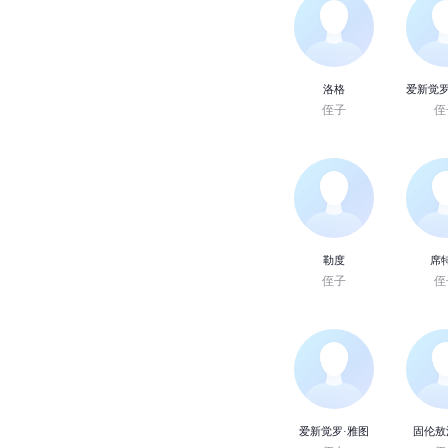
洛格
爱新觉罗
侄子
侄
勒度
席
侄子
侄
爱新觉罗·雅图
固伦敖