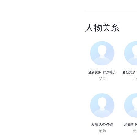
人
物
关
系
爱新觉罗·舒尔哈齐
爱新觉罗
父亲
儿
爱新觉罗·多铎
爱新觉罗
弟弟
弟