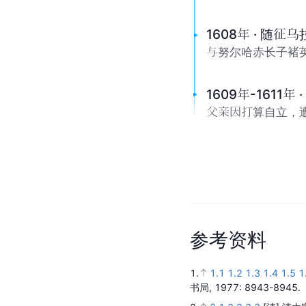
1608年 · 随征
与努尔哈赤长子褚
1609年-1611年
父亲因打算自立，
参
考
资
料
1.
1.1
1.2
1.3
1.4
1.5
1
书局,
1977
: 8943-8945.