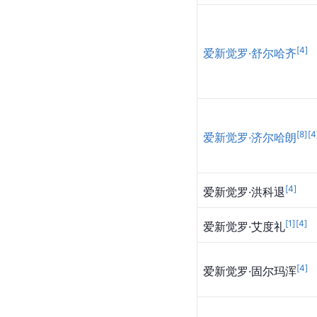
[
4
]
爱新觉罗·舒尔哈齐
[
8
]
[
4
爱新觉罗·济尔哈朗
[
4
]
爱新觉罗·洪科退
[
1
]
[
4
]
爱新觉罗·艾度礼
[
4
]
爱新觉罗·固尔玛浑