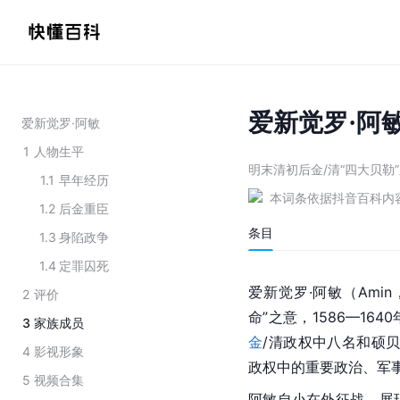
爱新觉罗·阿
爱新觉罗·阿敏
1
人物生平
明末清初后金/清“四大贝勒
1.1
早年经历
本词条依据抖音百科内
1.2
后金重臣
条目
1.3
身陷政争
1.4
定罪囚死
爱新觉罗·阿敏（Ami
2
评价
命”之意，1586—16
3
家族成员
金
/清政权中八名和硕贝
4
影视形象
政权中的重要政治、军
5
视频合集
阿敏自小在外征战，展