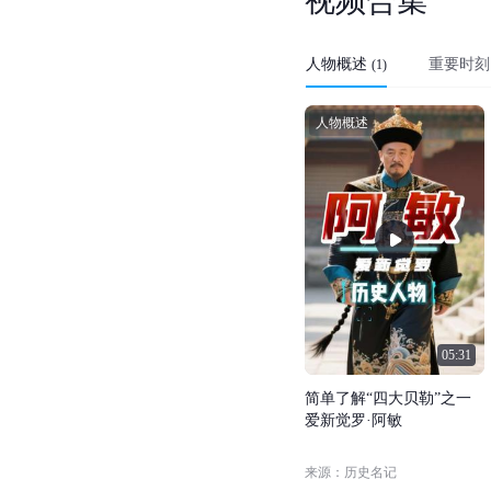
视
频
合
集
人物概述
重要时刻
(
1
)
人物概述
05:31
简
单
了
解
“
四
大
贝
勒
”
之
一
爱
新
觉
罗
·
阿
敏
来源：历史名记