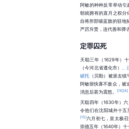
阿敏的种种反常举动引
朝就拥有的直月之权分
自将所部镶蓝旗的驻地
严厉斥责，连代善和莽
定罪囚死
天聪三年（1629年
（今河北省遵化市）、
硕托
（贝勒）被派去镇
阿敏很快寡不敌众，被
[
16
]
[
4
]
消息后甚为震怒。
天聪四年（1630年
令他们在沈阳城外十五
[
15
]
六月初七，皇太极召
崇德五年（1640年）