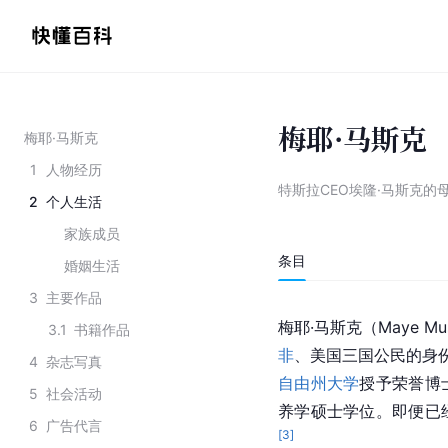
梅耶·马斯克
梅耶·马斯克
1
人物经历
特斯拉CEO埃隆·马斯克的
2
个人生活
家族成员
条目
婚姻生活
3
主要作品
梅耶·马斯克（Maye M
3.1
书籍作品
非
、美国三国公民的身
4
杂志写真
自由州大学
授予荣誉博
5
社会活动
养学硕士学位。即便已
6
广告代言
[
3
]