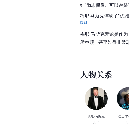
红”励志偶像。可以说是“
梅耶·马斯克体现了“优
[
32
]
梅耶·马斯克无论是作
所眷顾，甚至过得非常
人
物
关
系
埃隆·马斯克
金巴尔
儿子
儿