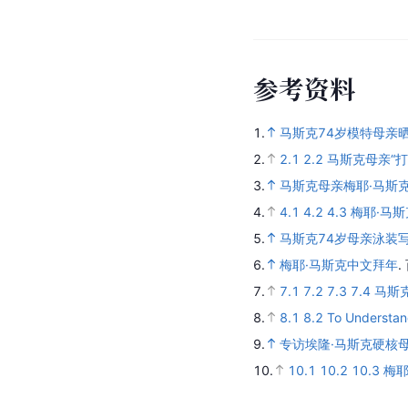
参
考
资
料
1.
马斯克74岁模特母亲
2.
2.1
2.2
马斯克母亲“
3.
马斯克母亲梅耶·马斯
4.
4.1
4.2
4.3
梅耶·马
5.
马斯克74岁母亲泳装
6.
梅耶·马斯克中文拜年
.
7.
7.1
7.2
7.3
7.4
马斯
8.
8.1
8.2
To Understan
9.
专访埃隆·马斯克硬核
10.
10.1
10.2
10.3
梅耶