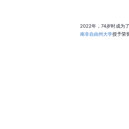
2022年，74岁时成为
南非自由州大学
授予荣