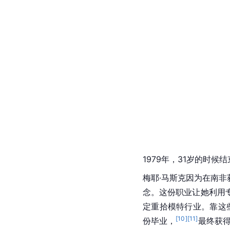
1979年，31岁的时
梅耶·马斯克因为在南
念。这份职业让她利用
定重拾模特行业。靠这
[
10
]
[
11
]
份毕业，
最终获