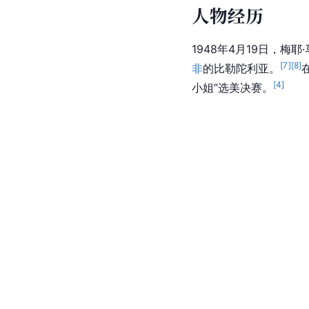
人物经历
1948年4月19日，梅耶
[
7
]
[
8
]
非
的比勒陀利亚。
[
4
]
小姐”选美决赛。