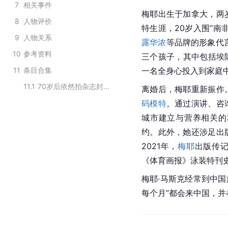
7
相关事件
梅耶出生于加拿大，两
8
人物评价
特生涯，20岁入围“南
9
人物关系
露华浓
等品牌的形象代
10
参考资料
三个孩子，其中包括埃
11
条目合集
一名全身心投入到家庭
11.1
70岁后依然拍杂志封面的女模特
离婚后，梅耶重新振作
码模特
。通过演讲、咨
城市建立与营养相关的
约。此外，她还涉足出
2021年，
梅耶
出版传
《体育画报》泳装特刊
梅耶·马斯克经常到中国
每个月”都会来中国，