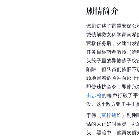
剧情简介
该剧讲述了雷霆安保公
城镇解救女科学家南希
营救任务后，火速出发
任务目标南希教授（徐
头笼子里的异族孩子突
陷阱，但队员们依旧不
顾地冒着危险冲向那个
即使违抗命令，即使危
击步枪
的枪声打破了平
没。这个敌方狙击手正
于伟（
富梓铭
饰）刚刚
话的人正好叫幽灵，死
头，黑暗中，他再次醒