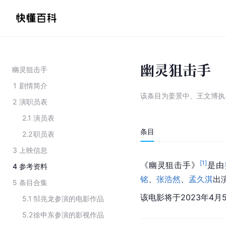
幽灵狙击手
幽灵狙击手
1
剧情简介
该条目为
姜景中、王文博执
2
演职员表
2.1
演员表
条目
2.2
职员表
3
上映信息
[
1
]
《幽灵狙击手》
是由
4
参考资料
铭
、
张浩然
、
孟久淇
出
5
条目合集
该电影将于2023年4
5.1
邹兆龙参演的电影作品
5.2
徐申东参演的影视作品