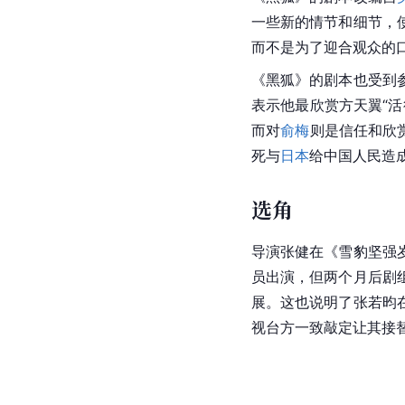
一些新的情节和细节，
而不是为了迎合观众的
《黑狐》的剧本也受到
表示他最欣赏方天翼“
而对
俞梅
则是信任和欣
死与
日本
给中国人民造
选角
导演
张健
在《雪豹坚强
员出演，但两个月后剧
展。这也说明了
张若昀
视台方一致敲定让其接