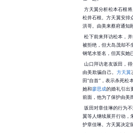
 方天翼分析松本石根将
松井石根。
方天翼
安排
洪哥
。由美来蔡府通知
松下
前来拜访
松本
，并
被拒绝，但大岛茂却不
钢笔水签名，但其实她
 山口拜访老友坂田，得知老师大岛茂已经不在职位，他被同僚提醒要小心由美。由美带来的松本未死的消息让山口震惊，质疑
由美欺骗自己。
方天翼
田“自首”，表示杀死
她和
廖思成
的婚礼引出
前面，他为了保护由美
坂田
对章佳琳的行为不
翼等人继续展开行动，
护章佳琳。方天翼决定