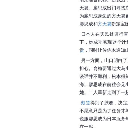
天翼。廖思成出门寻找
为廖思成身边的
方天翼
廖思成和
方天翼
断定宝
 日本人在灾民处进行
下，她成功实现这个计
贵
，同时让
佐佐木
通知
 另一方面，山口明白
担心。俞梅要通过
大岛
谈话并不顺利，松本得
海。
廖思成
在前往会见
她。二人重新走到了一
戴笠
得到了胶卷，决定
不愿意只是为了任务才
说服
廖思成
为日本服务
在一起。