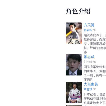
角色介绍
方天翼
张若昀
饰
顾汉森的养子，
教务督察，而真
义，跟随廖思成
长。经历“皖南
路
廖思成
刘小峰
饰
国民党军统特务
的董事长。但他
了一切，拥有一
而牺牲
大岛由美
章雯淇
饰
日本记者，也是
廖思成在日本时
也坚定地走上了