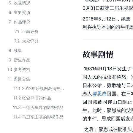
5
收视情况
3月31日获第二届
乐视
6
主要奖项
2016年5月12日，
续集
7
作品评价
利兴
执导本剧的衍生电
7.1
正面评价
7.2
大众评分
8
续集
故事剧情
9
衍生作品
 1931年9月18日发生了
10
参考资料
国人民的抗议和愤怒。
11
条目合集
日本公馆，勇敢地与日
11.1
2012年乐视网高清热播电视剧top5
恋人
廖思成
回国。在日
11.2
张健导演的作品
回国却被同伴
山口
阻止
11.3
王德庆执导的影视作品
生。此时，廖思成的父
11.4
马卫军主演的影视作品
的事件。思成回国后发
 之后，廖思成被批准加