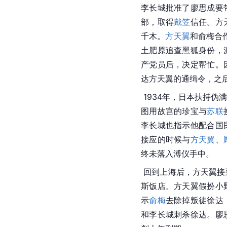
李长城批准了
廖思成
要
部，取得
戴笠
信任。方
千木。
方天翼
和
俞梅
合
土肥原追查黑狐身份，
产党员后，决定帮忙。
达方天翼的通缉令，之
 1934年，
日本
扶持伪满
图用
故宫
的珍宝与
苏联
李长城也指示他配合
国
接应的时候与
方天翼
、
终未落入
溥仪
手中。
 回到
上海
后，方天翼接
斯饭店。
方天翼
假扮小
示
俞梅
去除掉叛徒
徐达
和李长城刺杀
徐达
。
廖