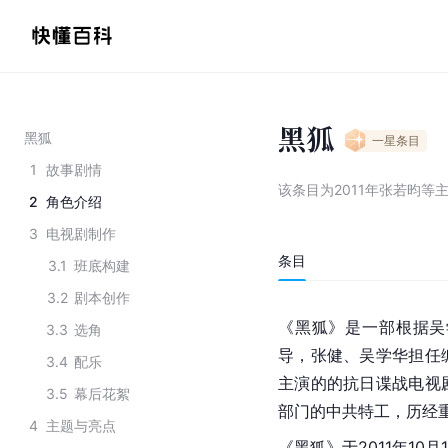
黑狐
黑狐
一星
条目
1
故事剧情
该条目为
2011年张若昀等
2
角色介绍
3
电视剧制作
条目
3.1
班底构建
3.2
剧本创作
《黑狐》是一部根据
吴
3.3
选角
导，张健、吴学华担任
3.4
配乐
主演的的抗日谍战电视
3.5
幕后花絮
部门的中共特工，历经
4
主题与亮点
《黑狐》于2011年10月