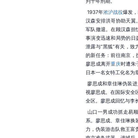
判十年刑期。
 1937年
淞沪战役
爆发，
汉森安排
洪哥
协助天翼
军队撤退。在顾汉森担
事演变迅速和局势的日
泄露与“黑狐”有关，致
的新任务：前往
南京
，
廖思成离开
重庆
时遭朱
日本
一名女特工化名为
 廖思成和章佳琳伪装
视
廖思成
。在国际安全
全区。
廖思成
回忆与
李
 山口一男成功抓走易
系。廖思成、章佳琳换
力，伪装游击队救王富
南京准备武器。进城后