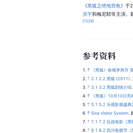
《
黑狐之绝地营救
》于
洪宇
和
梅尼耶
等主演。
[
7
]
[
28
]
参
考
资
料
1.
《黑狐》收视率再升 
2.
2.1
2.2
黑狐 (2011)
.
3.
3.1
3.2
黑狐剧情介绍
4.
《黑狐》10月10日
5.
5.1
5.2
乐视影视盛典
6.
Sina Visitor System
.
7.
7.1
7.2
抗战电影《黑
8.
8.1
8.2
四川电视节《