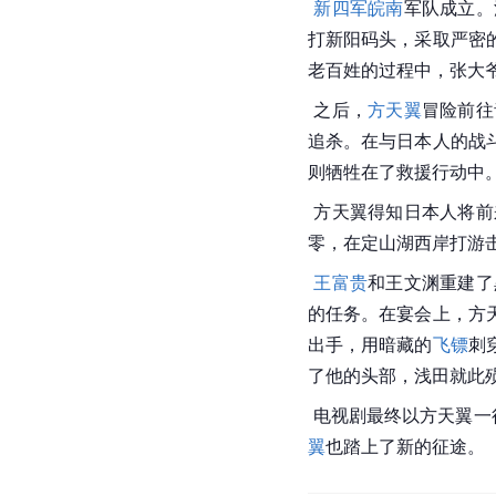
新四军
皖南
军队成立。
打新阳码头，采取严密
老百姓的过程中，张大
 之后，
方天翼
冒险前往
追杀。在与日本人的战
则牺牲在了救援行动中
 方天翼得知日本人将前来攻击，按既定计划让日本人的先头部队进山，再配合着阻断后续部队，来一个瓮中捉鳖。他们化整为
零，在定山湖西岸打游
王富贵
和
王文渊
重建了
的任务。在宴会上，方
出手，用暗藏的
飞镖
刺
了他的头部，浅田就此
 电视剧最终以
方天翼
一
翼
也踏上了新的征途。