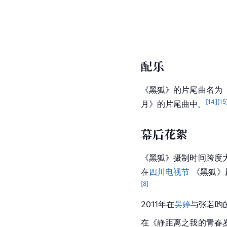
配乐
《黑狐》的片尾曲名为
[
14
]
[
15
月》的片尾曲中。
幕后花絮
《黑狐》摄制时间跨度
在
四川电视节
 《黑狐
[
8
]
2011年在
吴婷
与张若昀
在《静距离之我的青春