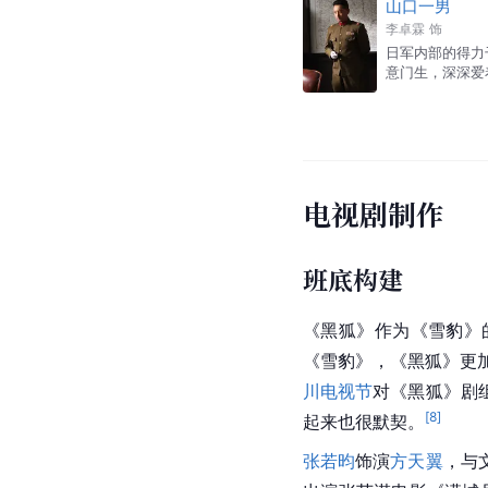
山口一男
李卓霖
饰
日军内部的得力
意门生，深深爱
电视剧制作
班底构建
《黑狐》作为《
雪豹
》
《
雪豹
》，《黑狐》更
川电视节
对《黑狐》剧
[
8
]
起来也很默契。
张若昀
饰演
方天翼
，与