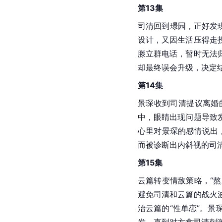
第13集
司清回到璟园，正好发
设计，又因生活压得走
滕立群电话，暂时无法
却最终误会升级，决定
第14集
景琛收到司清提议离婚
中，眼睛出现问题导致
心里对景琛的感情说出
而被诊断出内斜视的司
第15集
云篇转变情敌策略，“
避免司清和云篇的战火
治云篇的“性单恋”。