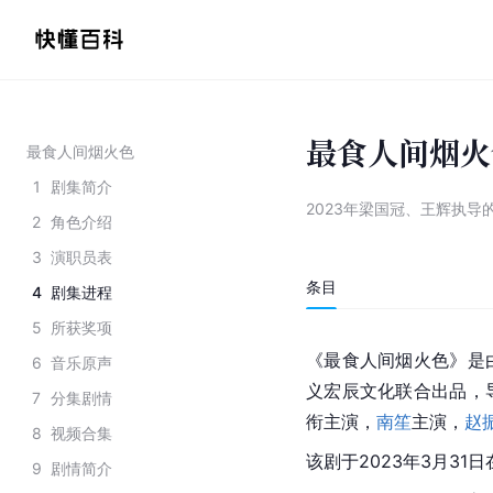
最食人间烟火
最食人间烟火色
1
剧集简介
2023年梁国冠、王辉执导
2
角色介绍
3
演职员表
条目
4
剧集进程
5
所获奖项
《最食人间烟火色》是
6
音乐原声
义宏辰文化联合出品，
7
分集剧情
衔主演，
南笙
主演，
赵
8
视频合集
该剧于2023年3月31
9
剧情简介