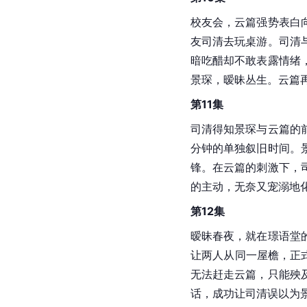
校友会，云篇强势表白
友司清去玩桌游。司清
暗吃醋却不敢表露情绪
景琛，暧昧丛生。云篇
第11集
司清得知景琛与云篇的
分钟的单独叙旧时间。
锋。在云篇的刺激下，
的主动，无奈又宠溺地
第12集
暧昧春夜，就在璟语堂
让两人从同一屋檐，正
无法赶走云篇，只能殃
话，成功让司清误以为