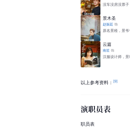
没车没房没票子
景木圣
赵振廷
饰
原名景柽，景爷
云篇
南笙
饰
汉服设计师，景
[
9
]
以上参考资料：
演职员表
职员表