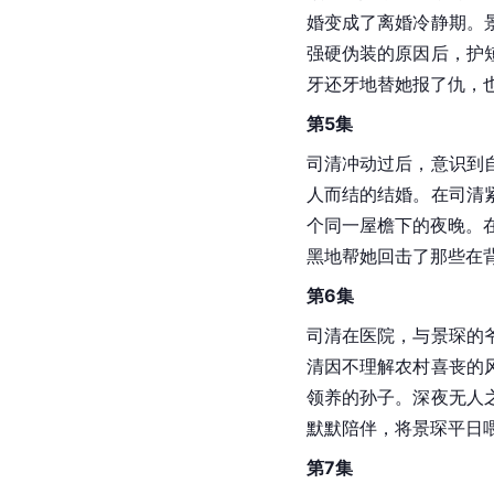
婚变成了离婚冷静期。
强硬伪装的原因后，护
牙还牙地替她报了仇，
第5集
司清冲动过后，意识到
人而结的结婚。在司清
个同一屋檐下的夜晚。
黑地帮她回击了那些在
第6集
司清在医院，与景琛的
清因不理解农村喜丧的
领养的孙子。深夜无人
默默陪伴，将景琛平日
第7集