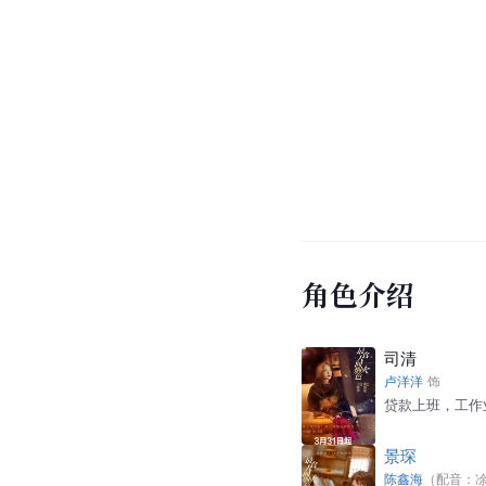
角色介绍
司清
卢洋洋
饰
贷款上班，工作
景琛
陈鑫海
（配音：