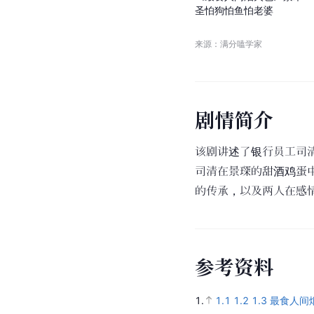
圣
怕
狗
怕
鱼
怕
老
婆
来源：满分嗑学家
剧
情
简
介
该剧讲述了银行员工司
司清在景琛的甜酒鸡蛋
的传承，以及两人在感
参
考
资
料
1.
1.1
1.2
1.3
最食人间