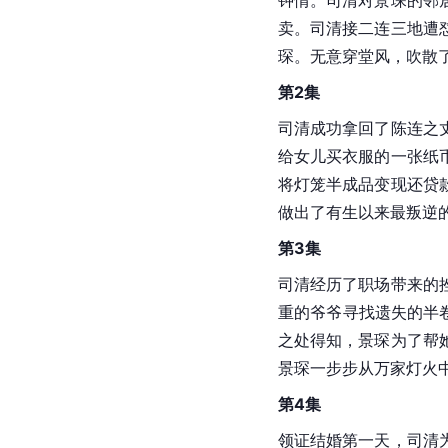
钟情。司清对景琛的邻
卖。司清接二连三地遭
琛。无意穿堂风，吹散
第2集
司清成功拿回了陈连之
给女儿买衣服的一张纸
将灯笼半成品变现还贷
做出了有生以来最叛逆
第3集
司清经历了职场带来的
重的爷爷寻找遗失的半
之处得知，景琛为了帮
景琛一步步从万家灯火中
第4集
领证结婚第一天，司清