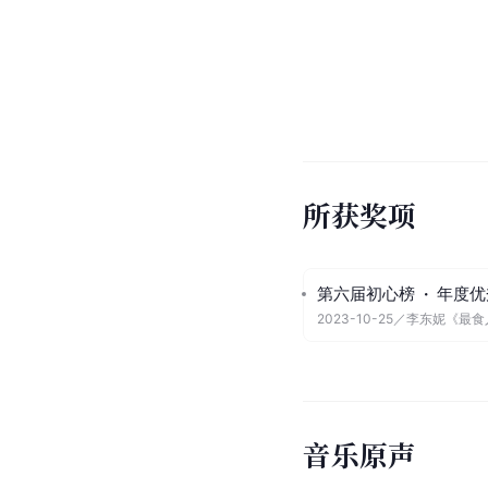
所获奖项
第六届初心榜
·
年度优
2023-10-25
／
李东妮《最食
音乐原声