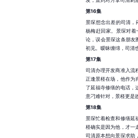
发，直到对方拿司清刺
第16集
景琛想念出差的司清，
杨梅赶回家。景琛对着
论，误会景琛这条朋友
初见。暧昧缠绵，司清也
第17集
司清办理开发商准入流
正逢景柽在场，他作为
了延福寺修缮的电话，
意刁难针对，景柽更是
第18集
景琛忙着检查和修缮延
柽确实是因为他，才一
司清原本想向景琛求助