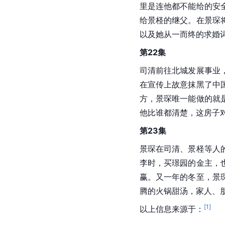
里是连他都不能给的安
给景柽的继父。在景琛
以及她从一而终的求婚
第22集
司清前往北城发展事业
在宣传上故意抹黑了中
方，景琛唯一能做的就
他比谁都清楚，这房子
第23集
景琛在司清、景柽等人
李时，买璟园的金主，
赢。又一年的冬至，景
腾的火锅甜汤，家人、
[
1
]
以上信息来源于：