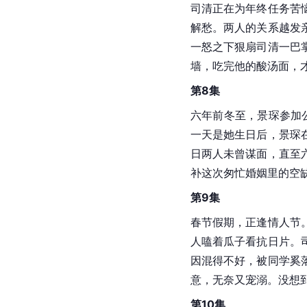
司清正在为年终任务苦
解愁。两人的关系越发
一怒之下狠扇司清一巴
墙，吃完他的酸汤面，
第8集
六年前冬至，景琛参加
一天是她生日后，景琛
日两人未曾谋面，直至
补这次匆忙婚姻里的空
第9集
春节假期，正逢情人节
人嗑着瓜子看抗日片。
因混得不好，被同学奚
意，无奈又宠溺。没想
第10集