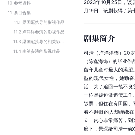
2023年10月25日
10
参考资料
月19日，该剧获得了
11
条目合集
11.1
梁国冠执导的影视作品
11.2
卢洋洋参演的影视作品
剧集简介
11.3
梁国冠执导的相关影视作品
11.4
南笙参演的影视作品
司清（卢洋洋饰）20
（陈鑫海饰）的毕业作品
留守儿童时最大的渴望
型的现代女性，她勤奋
活，为了追回一笔不良
一位是被迫做追债工作
钞票，但住在有田园、
看不顺眼的人却缠绕在
立，内心非常痛苦，到
廊下，景琛给司清一碗