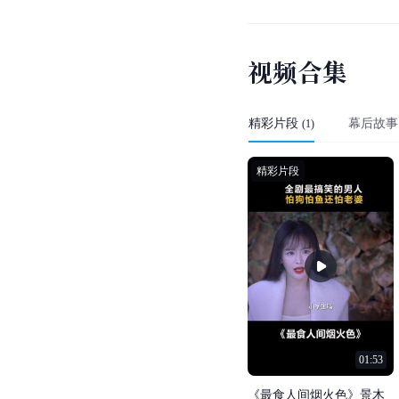
视
频
合
集
精彩片段
幕后故事
(
1
)
精彩片段
01:53
《
最
食
人
间
烟
火
色
》
景
木