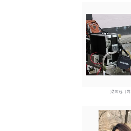
梁国冠（导