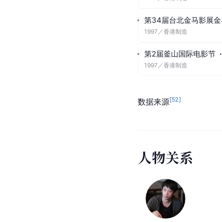
第34届台北金马影展金
1997
／
香港制造
第2届釜山国际电影节
·
1997
／
香港制造
[
52
]
数据来源
人
物
关
系