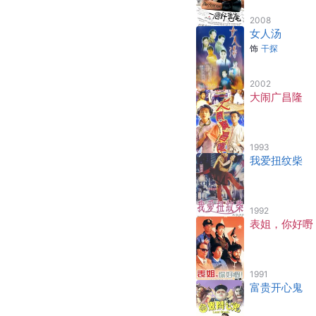
2008
女人汤
饰
干探
2002
大闹广昌隆
1993
我爱扭纹柴
1992
表姐，你好嘢
1991
富贵开心鬼