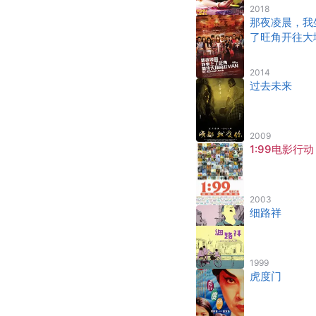
2018
那夜凌晨，我
了旺角开往大
的红VAN
2014
过去未来
2009
1:99电影行动
2003
细路祥
1999
虎度门