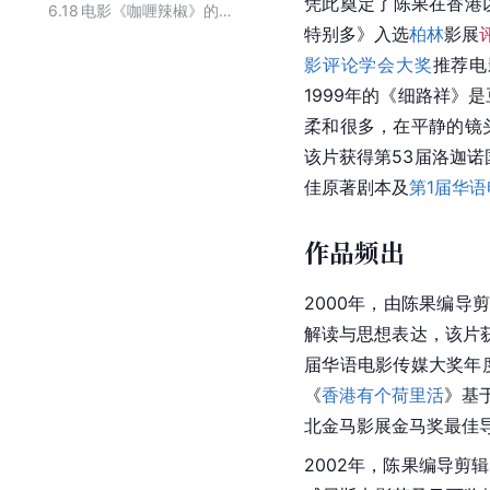
凭此奠定了陈果在香港
6.18
电影《咖喱辣椒》的主要演员
特别多》入选
柏林
影展
影评论学会大奖
推荐电
1999年的《细路祥》
柔和很多，在平静的镜
该片获得第53届洛迦诺
佳原著剧本及
第1届华
作品频出
2000年，由陈果编导
解读与思想表达，该片
届华语电影传媒大奖年
《
香港有个荷里活
》基
北金马影展金马奖最佳
2002年，陈果编导剪