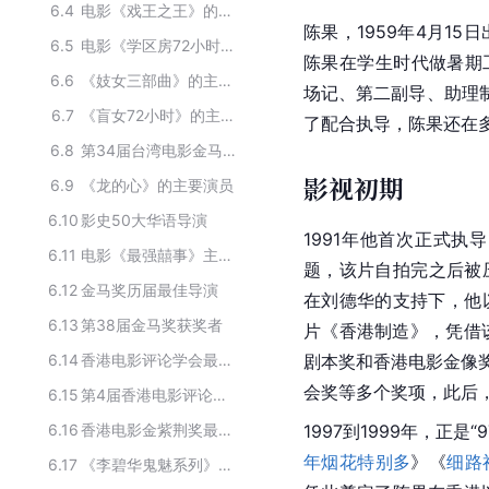
6.4
电影《戏王之王》的主要演员
陈果，1959年4月15
6.5
电影《学区房72小时》的主演人员
陈果在学生时代做暑期
6.6
《妓女三部曲》的主要演员
场记、第二副导、助理
6.7
《盲女72小时》的主要演员
了配合执导，陈果还在
6.8
第34届台湾电影金马奖获奖者
影视初期
6.9
《龙的心》的主要演员
6.10
影史50大华语导演
1991年他首次正式执
6.11
电影《最强囍事》主要演员
题，该片自拍完之后被压
6.12
金马奖历届最佳导演
在
刘德华
的支持下，他
6.13
第38届金马奖获奖者
片《
香港制造
》，凭借
6.14
香港电影评论学会最佳导演奖得主名单
剧本奖和
香港电影金像
会
奖等多个奖项，此后
6.15
第4届香港电影评论学会获奖人物
6.16
香港电影金紫荆奖最佳导演得主
1997到1999年，正是
年烟花特别多
》《
细路
6.17
《李碧华鬼魅系列》的主要演员