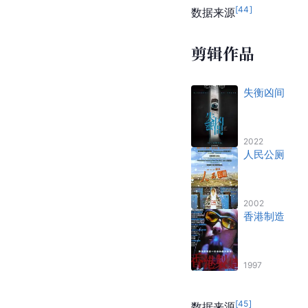
[
44
]
数据来源
剪辑作品
失衡凶间
2022
人民公厕
2002
香港制造
1997
[
45
]
数据来源