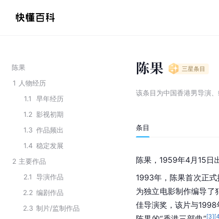
陈果
陈果
三星
条目
1
人物经历
该条目为
中国香港男导演、
1.1
早年经历
1.2
影视初期
条目
1.3
作品频出
1.4
稳定发展
陈果，1959年4月15
2
主要作品
2.1
导演作品
1993年，陈果首次正
为
独立电影
制作编导了
2.2
编剧作品
佳导演奖，该片与199
2.3
制片/监制作品
[
3
]
[
陈果的“香港三部曲”