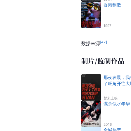
香港制造
1997
[
42
]
数据来源
制片/监制作品
那夜凌晨，我
了旺角开往大
的红VAN
暂未上映
谋杀似水年华
2016
全城热恋