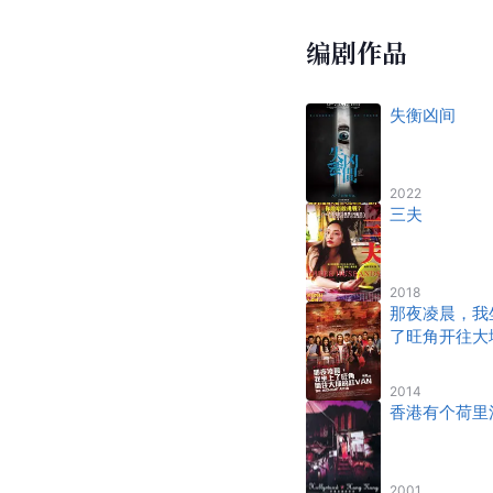
编剧作品
失衡凶间
2022
三夫
2018
那夜凌晨，我
了旺角开往大
的红VAN
2014
香港有个荷里
2001