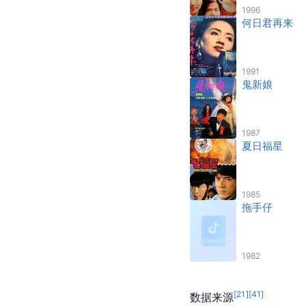
1996
何日君再来
1991
鬼新娘
1987
夏日福星
1985
拖手仔
1982
[
21
]
[
41
]
数据来源