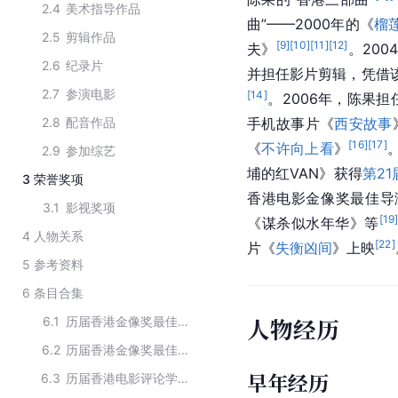
2.4
美术指导作品
曲
”——2000年的《
榴
2.5
剪辑作品
[
9
]
[
10
]
[
11
]
[
12
]
夫
》
。200
2.6
纪录片
并担任影片剪辑，凭借
2.7
参演电影
[
14
]
。2006年，陈果
2.8
配音作品
手机故事片《
西安故事
[
16
]
[
17
]
《
不许向上看
》
2.9
参加综艺
埔的红VAN》获得
第2
3
荣誉奖项
香港电影金像奖最佳导
3.1
影视奖项
[
19
《
谋杀似水年华
》等
4
人物关系
[
22
]
片《
失衡凶间
》上映
5
参考资料
6
条目合集
人物经历
6.1
历届香港金像奖最佳导演
6.2
历届香港金像奖最佳编剧
早年经历
6.3
历届香港电影评论学会大奖最佳编剧得主