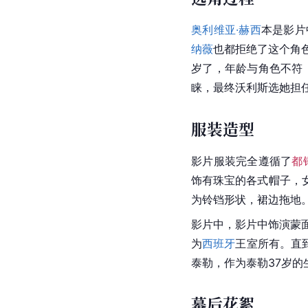
奥利维亚·赫西
本是影片
纳薇
也都拒绝了这个角
岁了，年龄与角色不符
睐，最终沃利斯选她担
服装造型
影片服装完全遵循了
都
饰有珠宝的各式帽子，
为铃铛形状，裙边拖地。
影片中，影片中饰演蒙
为
西班牙
王室所有。直到
泰勒，作为泰勒37岁的生
幕后花絮