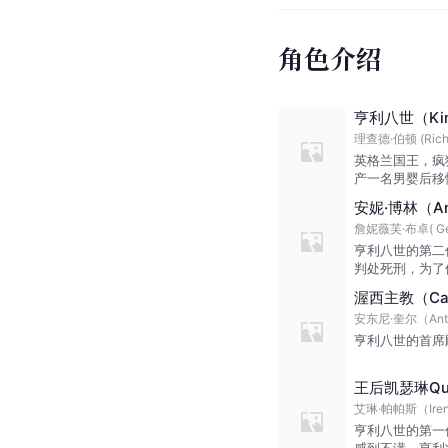
角色介绍
亨利八世（King
理查德·伯顿 (Richa
英格兰国王，疯
产一名男婴后移
安妮·博林（Ann
詹妮薇芙·布卓( Gene
亨利八世的第二
判处死刑，为了
渥西主教（Card
安东尼·奎尔（Anth
亨利八世的首席
王后凯瑟琳Quee
艾琳·帕帕斯（Iren
亨利八世的第一
感到不满，亨利