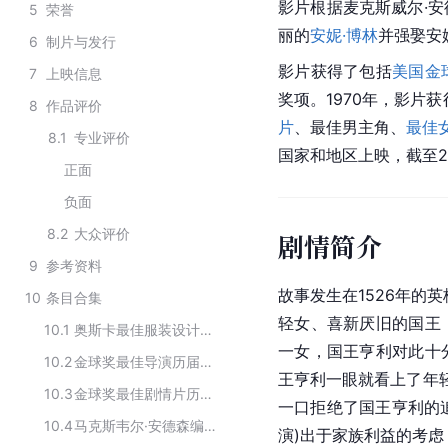
影片根据麦克斯威尔·
5
荣誉
丽的
安妮·博林
并强娶安
6
制片与发行
影片获得了包括
美国金
7
上映信息
奖项。1970年，影片获
8
作品评价
片
、最佳男主角、
最佳
8.1
专业评价
国家和地区上映，截至20
正面
负面
8.2
大众评价
剧情简介
9
参考资料
故事发生在1526年的
10
条目合集
轻女、喜新厌旧的国王
10.1
奥斯卡最佳服装设计历届获奖作品
一女，国王亨利对此十
10.2
金球奖最佳导演历届获奖作品
王亨利一眼就看上了年
10.3
金球奖最佳剧情片历届获奖作品
一口拒绝了国王亨利的追
10.4
马克斯韦尔·安德森编剧的作品
演)出于家族利益的考