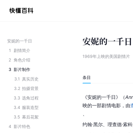
安妮的一千日
安妮的一千日
1
剧情简介
1969年上映的美国剧情片
2
角色介绍
3
影片制作
条目
3.1
真实历史
3.2
拍摄背景
《安妮的一千日》（
Ann
3.3
选角过程
映的一部剧情电影，由
3.4
服装造型
、
3.5
幕后花絮
约翰·黑尔、理查德·索
4
影片特色