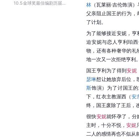
10.5
金球奖最佳编剧历届获奖作品
林
（瓦莱丽·吉伦饰演）
父亲阻止国王的行为，
了计划。
为了能够接近安妮，亨
迫安妮与恋人亨利珀西
物，还有各种奢华的礼
地一次又一次拒绝亨利
国王亨利为了得到
安妮
瑟琳
想让她放弃后位，
斯
饰演）为了讨国王的
下，红衣主教渥西（
安
终，国王废除了王后，
很快
安妮
就怀孕了，分
主时，十分不悦，
安妮
二人的感情再也不似从