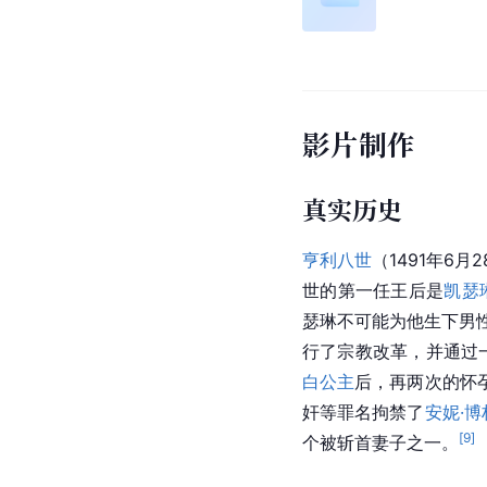
影片制作
真实历史
亨利八世
（1491年6月
世的第一任王后是
凯瑟
瑟琳不可能为他生下男
行了宗教改革，并通过
白公主
后，再两次的怀
奸等罪名拘禁了
安妮·博
[
9
]
个被斩首妻子之一。