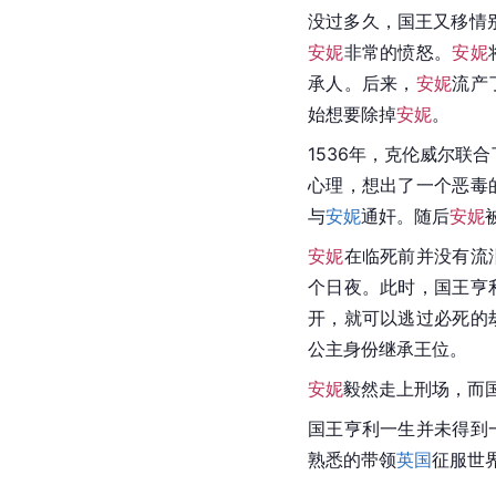
没过多久，国王又移情
安妮
非常的愤怒。
安妮
承人。后来，
安妮
流产
始想要除掉
安妮
。
1536年，克伦威尔联
心理，想出了一个恶毒
与
安妮
通奸。随后
安妮
安妮
在临死前并没有流
个日夜。此时，国王亨
开，就可以逃过必死的
公主身份继承王位。
安妮
毅然走上刑场，而
国王亨利一生并未得到
熟悉的带领
英国
征服世