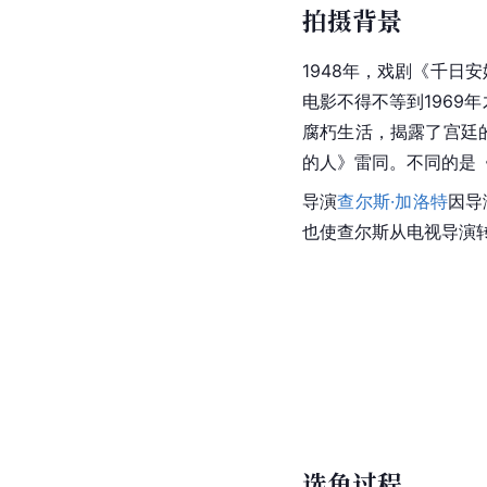
拍摄背景
1948年，戏剧《千日
电影不得不等到1969
腐朽生活，揭露了宫廷
的人》雷同。不同的是
导演
查尔斯·加洛特
因导
也使查尔斯从电视导演
选角过程