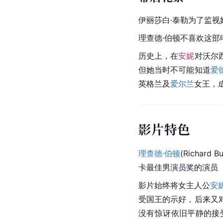
伊丽莎白·泰勒为了监视
理查德·伯顿不喜欢这
历史上，在
安妮
对沃尔
但她当时不可能知道
爱
英格兰
及
爱尔兰
女王，
影片特色
理查德·伯顿
(Richard
卡
最佳男演员奖的演员
影片始终将女主人公
安
受国王的示好，后来又
没有惊讶依旧平静的接