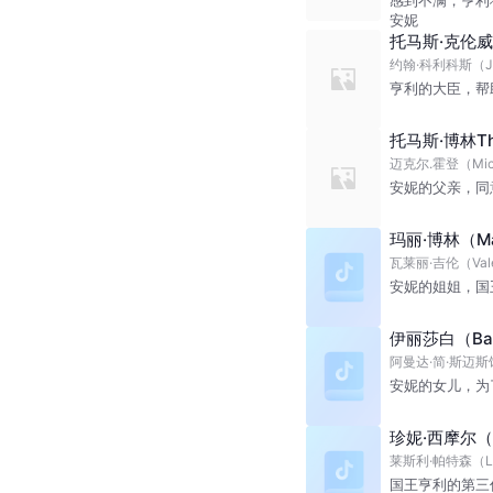
安妮
托马斯·克伦威尔
约翰·科利科斯（Joh
亨利的大臣，帮
托马斯·博林Tho
迈克尔.霍登（Micha
安妮的父亲，同
玛丽·博林（Mar
瓦莱丽·吉伦（Valer
安妮的姐姐，国
伊丽莎白（Baby
阿曼达·简·斯迈斯饰（
安妮的女儿，为
珍妮·西摩尔（J
莱斯利·帕特森（Les
国王亨利的第三