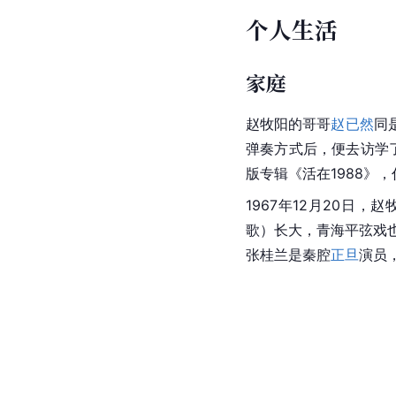
个人生活
家庭
赵牧阳的哥哥
赵已然
同
弹奏方式后，便去访学
版专辑《活在1988》
1967年12月20日，
歌）长大，青海平弦戏