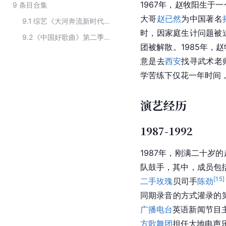
1967年，赵牧阳生于
9
条目合集
大哥
赵已然
为中国著名
9.1
综艺《大河奔流新时代—黄河流域九省区迎新春文艺演出》的主要嘉宾
时，因家庭生计问题被
9.2
《中国好歌曲》第二季中“十大金曲”获奖人员
团被解散。1985年，
意是去
西安
找寻武术老
学苦练下仅花一年时间，
演艺经历
1987-1992
1987年，刚满二十岁
队鼓手，其中，成员包
[
15
]
二手玫瑰
贝司手
陈劲
同期录音的方式灌录的第
广播电台
英语新闻节目
方歌舞团
担任大地电声