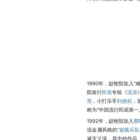
1990年，赵牧阳加入
阳发行
民谣
专辑《
流浪
亮
，小打乐手
刘效松
，
称为“中国流行民谣第一
1992年，赵牧阳加入
窦
流金属风格的“
超载乐队
减灾义演，其中的作品