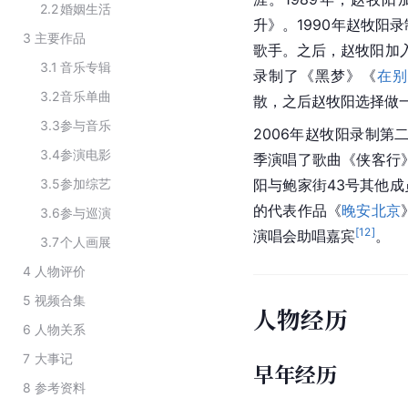
2.2
婚姻生活
升》。1990年赵牧阳
3
主要作品
歌手。之后，赵牧阳加入
3.1
音乐专辑
录制了《
黑梦
》《
在别
3.2
音乐单曲
散，之后赵牧阳选择做
3.3
参与音乐
2006年赵牧阳录制第
3.4
参演电影
季演唱了歌曲《侠客行
3.5
参加综艺
阳与鲍家街43号其他成
的代表作品《
晚安北京
3.6
参与巡演
[
12
]
演唱会助唱嘉宾
。
3.7
个人画展
4
人物评价
5
视频合集
人物经历
6
人物关系
7
大事记
早年经历
8
参考资料