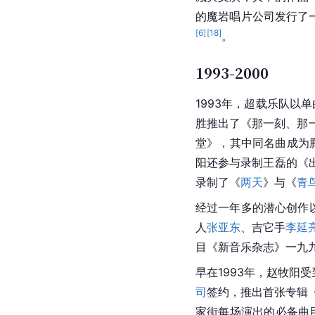
的魔岩唱片公司发行了
[
6
]
[
18
]
。
1993-2000
1993年，超载乐队以
胜推出了《那一刻、那
堂》，其中同名曲成为腾
阳还参与录制王磊的《
录制了《
两天
》与《
青
经过一年多的潜心创作以
人
张亚东
、吉它手
李延
目《新音乐杂志》一九
早在1993年，赵牧阳受
司
签约，推出首张专辑
家街每场演出的必备曲目