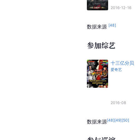
[
4
]
[
2
]
[
46
]
[
47
]
数据来源 
参演电影
长城
饰
秦腔演唱者
2016-12-16
[
48
]
数据来源 
参加综艺
十三亿分贝
爱奇艺