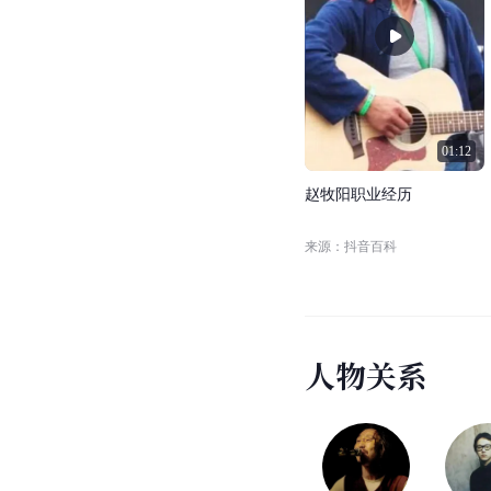
职业经历
主要作品
(
1
)
职业经历
01:12
赵
牧
阳
职
业
经
历
来源：抖音百科