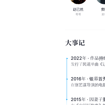
人
物
关
系
赵已然
窦
哥哥
好
大
事
记
2022年 · 作品持