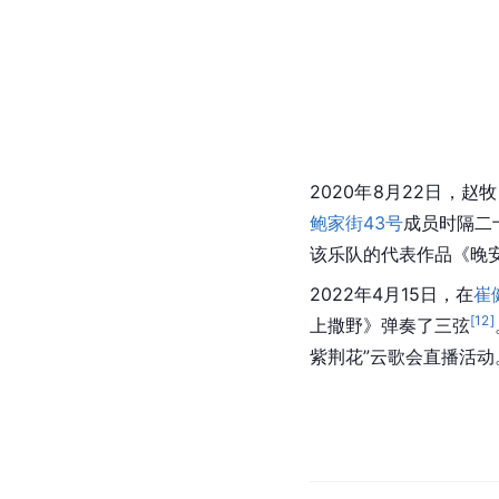
2020年8月22日，赵
鲍家街43号
成员时隔二
该乐队的代表作品《
晚
2022年4月15日，在
崔
[
12
]
上撒野》弹奏了
三弦
紫荆花
”
云歌
会直播活动