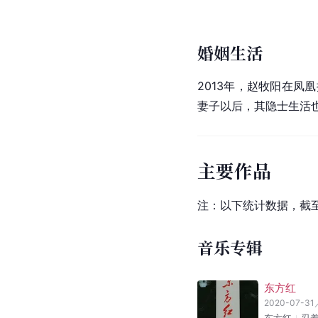
张桂兰是
秦腔
正旦
演员
婚姻生活
2013年，赵牧阳在
凤凰
妻子以后，其
隐士
生活
主要作品