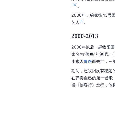
[
25
]
。
2000年，鲍家街43
[
5
]
艺人
。
2000-2013
2000年以后，赵牧阳
家名为“候鸟”的酒吧。
小索因
胃癌
而去世，三
期间，赵牧阳没有稳定
在弹奏自己的第一首歌
辑《侠客行》发行，他