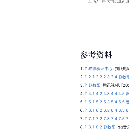
发行了民谣单曲《
2016年 · 银幕首
在张艺谋导演的电
2015年 · 因
在《中国好歌曲》
参
考
资
料
1.
猫眼验证中心
.
猫眼电
2.
2.1
2.2
2.3
2.4
赵牧阳 