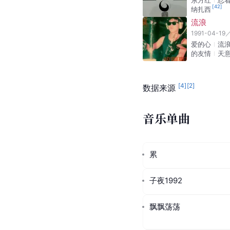
注：以下统计数据，截至
音乐专辑
东方红
2020-07-31
东方红
忍
[
42
]
纳扎西
流浪
1991-04-19
爱的心
流
的友情
天
[
4
]
[
2
]
数据来源 
音乐单曲