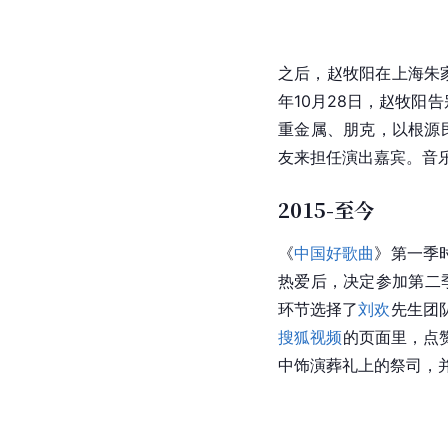
之后，赵牧阳在上海朱
年10月28日，赵牧阳
重金属、朋克，以根源
友来担任演出嘉宾。音
2015-至今
《
中国好歌曲
》第一季
热爱后，决定参加第二
环节选择了
刘欢
先生团
搜狐视频
的页面里，点赞
中饰演葬礼上的祭司，