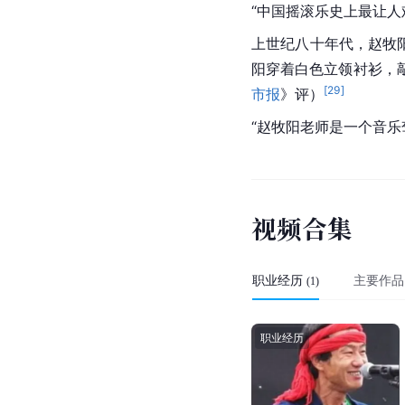
藏在赵牧阳
矮小
、比例
是令人印象深刻的粗大
评价赵牧阳活得像个侠
[
57
]
评）
赵牧阳受欢迎是节目史
赵牧阳称得上中国
摇滚
“中国
摇滚
乐史上最让人
上世纪八十年代，赵牧阳
阳穿着白色立领衬衫，
[
29
]
市报
》评）
“赵牧阳老师是一个音
视
频
合
集