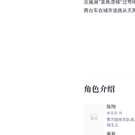
次施展“直角漂移”过
两台车在城市道路从天
角色介绍
陈翔
余文乐
饰
警方隐形车队成
雄主义
蒋薪