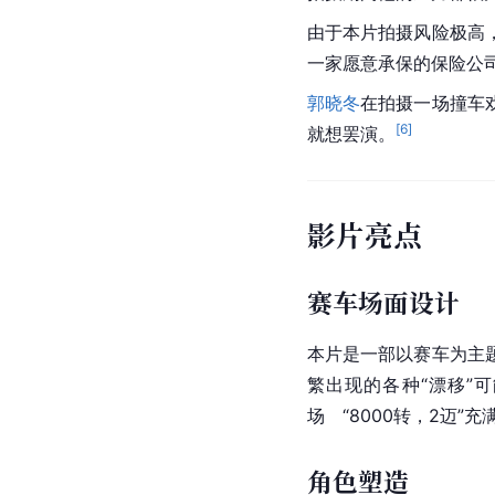
由于本片拍摄风险极高
一家愿意承保的保险公
郭晓冬
在拍摄一场撞车
[
6
]
就想罢演。
影片亮点
赛车场面设计
本片是一部以赛车为主
繁出现的各种“漂移”
场　“8000转，2迈
角色塑造