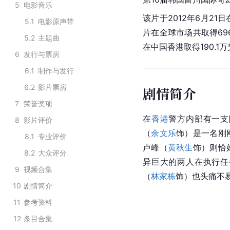
5
电影音乐
该片于2012年6月21
5.1
电影原声带
片在全球市场共取得69
5.2
主题曲
在中国香港取得190.1
6
发行与票房
6.1
制作与发行
6.2
影片票房
剧情简介
7
荣誉奖项
在
香港
警方内部有一支
8
影片评价
（
余文乐
饰）是一名刚
8.1
专业评价
卢峰（
黄秋生
饰）则恰
8.2
大众评分
异巨大的两人在执行任
9
视频合集
（
林家栋
饰）也头痛不
10
剧情简介
11
参考资料
12
条目合集