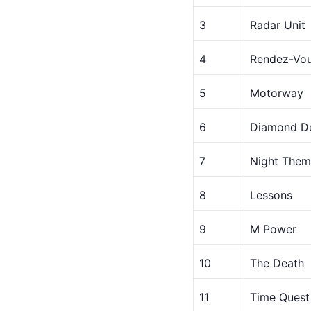
3
Radar Unit
4
Rendez-Vo
5
Motorway
6
Diamond De
7
Night The
8
Lessons
9
M Power
10
The Death
11
Time 
Quest