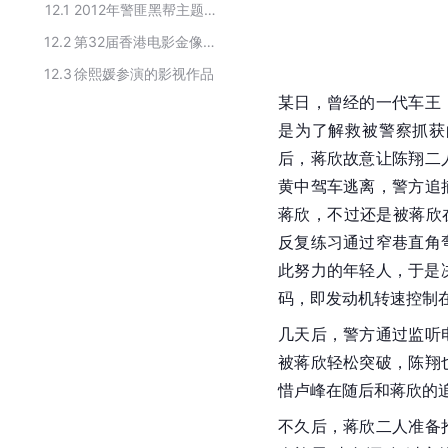
12.1
2012年警匪黑帮主题的华语电影
12.2
第32届香港电影金像奖最佳电影提名名单
12.3
徐熙媛参演的影视作品
某日，曾经的一代车王
是为了解救被警察抓获
后，蒋欣故意让
陈翔
二
黄中驾车逃离，警方追
蒋欣，不过还是被蒋欣
反复练习通过窄巷直角
此努力的年轻人，于是决
码，即发动机转速控制在
几天后，警方通过
监听
被蒋欣轻松突破，
陈翔
惜卢峰在随后和蒋欣的
不久后，蒋欣二人准备