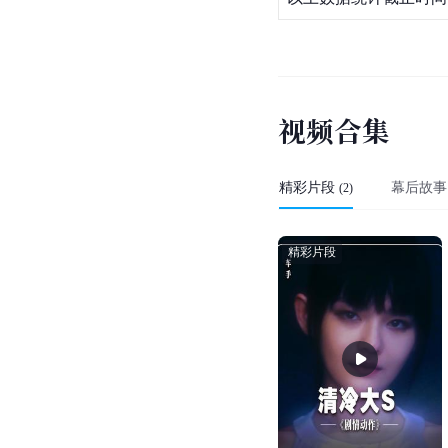
视
频
合
集
精彩片段
幕后故事
(
2
)
精彩片段