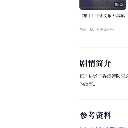
00:55
《
车
手
》
中
余
文
乐
大
s
高
燃
来源：鹅厂社牛饭小闲
剧
情
简
介
该片讲述了香港警队交
的故事。
参
考
资
料