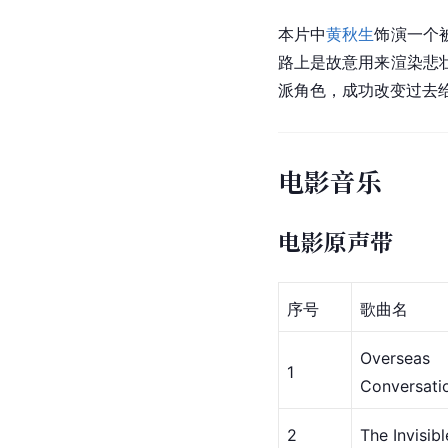
本片中
黄秋生
饰演一个
路上是故意用来渲染悲
派角色，成功改变过去
电影音乐
电影原声带
序号
歌曲名
Overse
1
Conversati
2
The Invisib