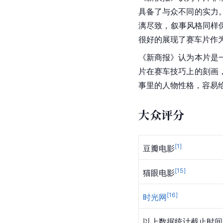
具备了与众不同的实力
漓尽致，叙事风格同样
很好的展现了赛车片作
《新商报》认为本片是
片在赛车技巧上的刻画
事里的人物性格，容易
大众评分
[
1
]
豆瓣电影
[
15
]
猫眼电影
[
16
]
时光网
以上数据统计截止时间：