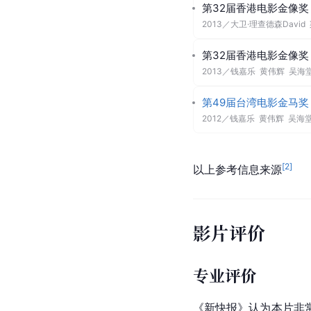
第32届香港电影金像奖
2013
／
大卫·理查德森David
第32届香港电影金像奖
2013
／
钱嘉乐 黄伟辉 吴海
第49届台湾电影金马奖
2012
／
钱嘉乐 黄伟辉 吴海
[
2
]
以上参考信息来源
影片评价
专业评价
《
新快报
》认为本片非