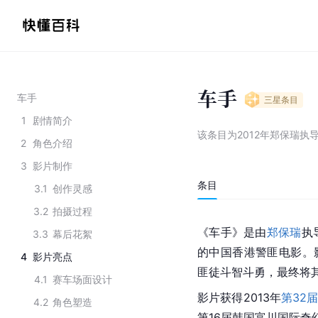
车手
车手
三星
条目
1
剧情简介
该条目为
2012年郑保瑞执
2
角色介绍
3
影片制作
条目
3.1
创作灵感
3.2
拍摄过程
《车手》是由
郑保瑞
执
3.3
幕后花絮
的中国香港警匪电影。
4
影片亮点
匪徒斗智斗勇，最终将
4.1
赛车场面设计
影片获得2013年
第32
4.2
角色塑造
第16届韩国富川国际奇