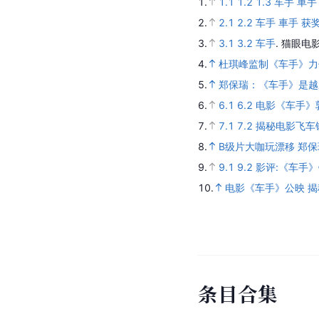
1.
1.1
1.2
1.3
车手 車手 
2.
2.1
2.2
车手 車手 获
3.
3.1
3.2
车手
.
猫眼电影
4.
杜琪峰监制《车手》力
5.
郑保瑞：《车手》是越
6.
6.1
6.2
电影《车手》
7.
7.1
7.2
揭秘电影飞车
8.
B级片大咖玩漂移 郑
9.
9.1
9.2
影评:《车手
10.
电影《车手》公映 
条
目
合
集