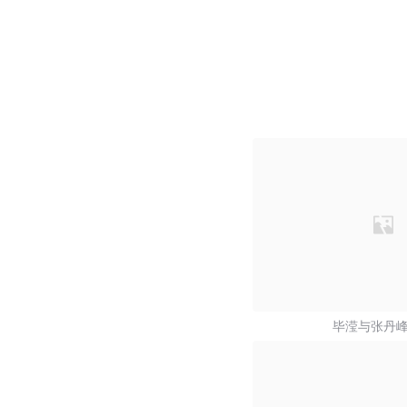
毕滢与张丹