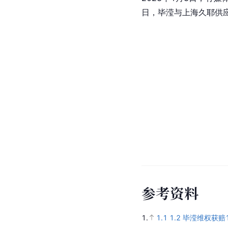
日，毕滢与上海久耶供
参
考
资
料
1.
1.1
1.2
毕滢维权获赔1