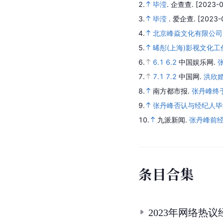
2.
毕滢
.
企查查.
[2023-0
3.
毕滢
.
爱企查.
[2023-
4.
北京峰焱文化有限公司
5.
晞彤(上海)影视文化工
6.
6.1
6.2
中国娱乐网.
7.
7.1
7.2
中国网.
洪欣
8.
南方都市报.
张丹峰终
9.
张丹峰否认与经纪人毕
10.
九派新闻.
张丹峰前
条
目
合
集
2023年网络热议