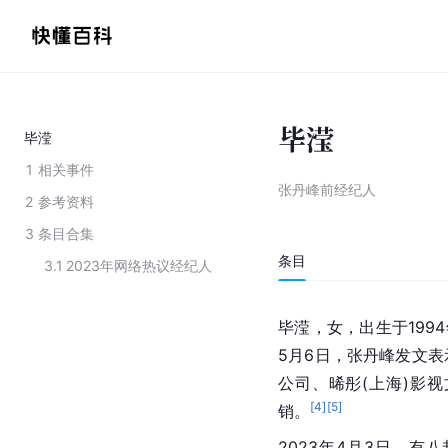
毕滢
毕滢
1
相关事件
张丹峰前经纪人
2
参考资料
3
条目合集
条目
3.1
2023年网络热议经纪人
毕滢，女，出生于1994
5月6日，张丹峰发文
公司、晞彤(上海)影
[
4
]
[
5
]
销。
2023年4月3日，