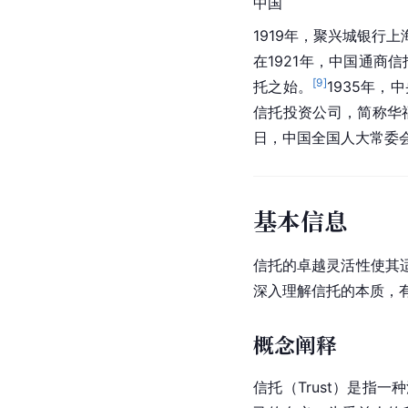
中国
1919年，聚兴城银
在1921年，中国通商
[
9
]
托之始。
1935年
信托投资公司，简称华福
日，中国全国人大常委
基本信息
信托的卓越灵活性使其
深入理解信托的本质，
概念阐释
信托（Trust）是指一种