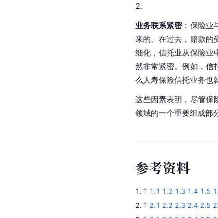
业务联系紧密
：保险业
来的。在过去，赔款的
细化，信托业从保险业
然非常紧密。例如，信
么人寿保险信托业务也
这些因素表明，尽管保
领域的一个重要组成部
参
考
资
料
1.
1.1
1.2
1.3
1.4
1.5
1
2.
2.1
2.2
2.3
2.4
2.5
2