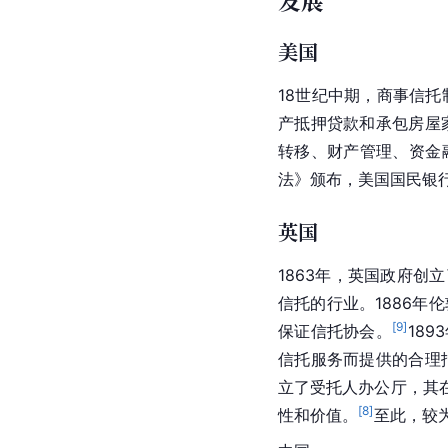
发展
美国
18世纪中期，商事信托
产
抵押贷款
和承包房屋
转移、财产管理、资金
法》颁布，美国国民银
英国
1863年，
英国政府
创立
信托的行业。1886年
伦
[
9
]
保证信托协会。
18
信托服务而提供的合理
立了受托人办公厅，其
[
8
]
性和价值。
至此，较