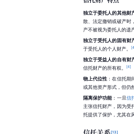
独立于委托人的其他财
散、法定撤销或破产时
产不被视为委托人的遗
独立于受托人的固有财
[
于受托人的个人财产。
独立于受益人的自有财
[
4
]
信托财产的所有权。
物上代位性
：在信托期
或其他资产形式，但仍
隔离保护功能
：一旦
信
主张信托财产，因为受
托提供了保护，尤其在
信托关系
[
13
]