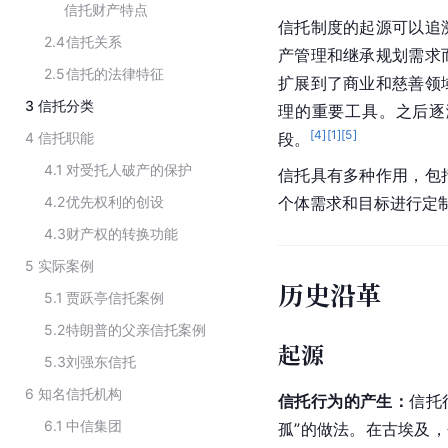
信托财产特点
信托制度的起源可以追
2.4
信托关系
产管理和继承规划需求
2.5
信托的法律特征
扩展到了商业和慈善领
3
信托分类
理的重要工具。之后逐
[
4
]
[
1
]
[
5
]
4
信托职能
段。
4.1
对受托人破产的保护
信托具有多种作用，包
4.2
优先权利的创设
个体需求和目标进行定
4.3
财产权的转换功能
5
实际案例
历史沿革
5.1
贾跃亭信托案例
5.2
特朗普的父亲信托案例
起源
5.3
刘强东信托
6
知名信托机构
信托行为的产生：
信托
6.1
中信集团
孤”的做法。在古埃及