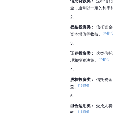
信托贷款类：
 这种信
金，通常以一定的利率
权益投资类：
 信托资
[
15
]
[
16
资本增值等收益。
证券投资类：
 这类信
[
15
]
[
16
]
理和投资决策。
股权投资类：
 信托资
[
15
]
[
16
]
益。
组合运用类：
 受托人
[
15
]
[
16
]
略
。