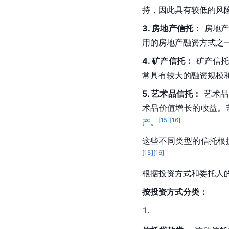
持，因此具有较低的风
3. 房地产信托：
 房地
用的房地产融资方式之
4. 矿产信托：
 矿产信
常具有较大的融资规模
5. 艺术品信托：
 艺术
术品价值增长的收益。
[
15
]
[
16
]
产
。
这些不同类型的信托根
[
15
]
[
16
]
根据投资方式和委托人
按投资方式分类：