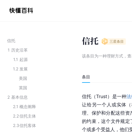
信托
信托
三星
条目
1
历史沿革
该条目为
一种理财方式
，
查
1.1
起源
1.2
发展
条目
美国
英国
信托（Trust）是一种
法
2
基本信息
让给另一个人或实体（
2.1
概念阐释
理、保护和分配这些资
2.2
信托主体
的约束，这个文件规定
2.3
信托客体
个或多个受益人，他们