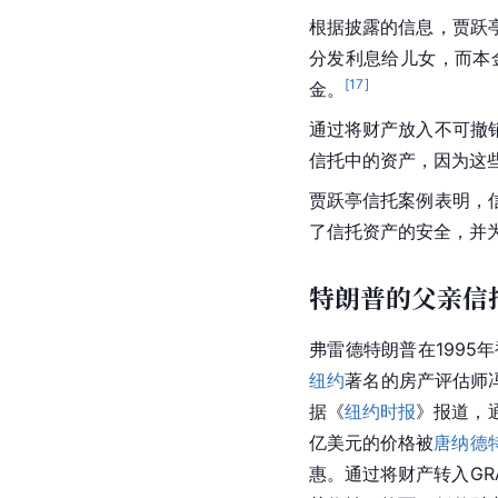
根据披露的信息，
贾跃
分发利息给儿女，而本
[
17
]
金。
通过将财产放入不可撤
信托中的资产，因为这
贾跃亭信托案例表明，
了信托资产的安全，并
特朗普的父亲信
弗雷德特朗普
在1995
纽约
著名的房产评估师冯
据《
纽约时报
》报道，
亿美元的价格被
唐纳德
惠。通过将财产转入GR