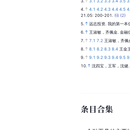
3.
3.1
3.2
3.3
3.4
3.5
3
4.
4.1
4.2
4.3
4.4
4.5
4
21.05
: 200-201.
(
2
)
5.
远志投资.
我的第一本
6.
王淑敏，齐佩金.
金融
7.
7.1
7.2
王淑敏，齐佩
8.
8.1
8.2
8.3
8.4
王金
9.
9.1
9.2
9.3
9.4
9.5
9
10.
沈四宝，王军，沈健
条
目
合
集