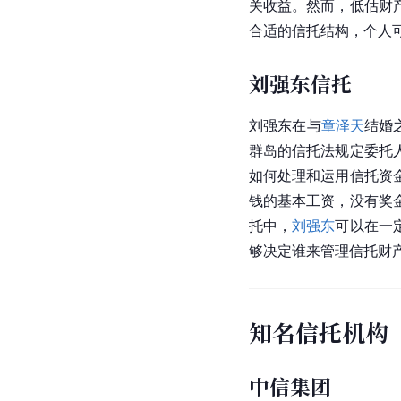
关收益。然而，低估财
合适的信托结构，个人
刘强东信托
刘强东
在与
章泽天
结婚
群岛的
信托法
规定委托
如何处理和运用信托资
钱的基本工资，没有奖
托中，
刘强东
可以在一
够决定谁来管理信托财
知名信托机构
中信集团