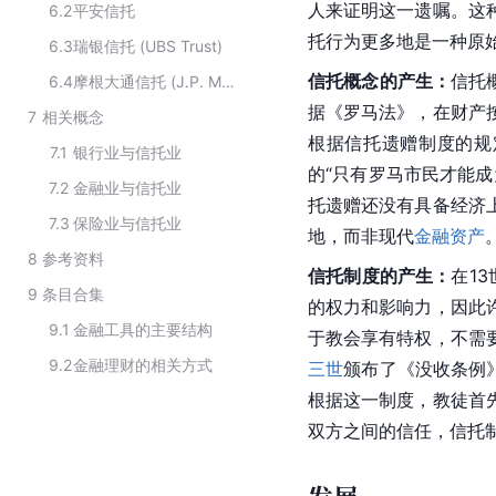
人来证明这一遗嘱。这
6.2
平安信托
托行为更多地是一种原
6.3
瑞银信托 (UBS Trust)
信托概念的产生：
信托
6.4
摩根大通信托 (J.P. Morgan Trust)
据《罗马法》，在财产
7
相关概念
根据信托遗赠制度的规
7.1
银行业与信托业
的“只有
罗马
市民才能成
7.2
金融业与信托业
托遗赠还没有具备经济
7.3
保险业与信托业
地，而非现代
金融资产
8
参考资料
信托制度的产生：
在1
9
条目合集
的权力和影响力，因此
9.1
金融工具的主要结构
于教会享有特权，不需
9.2
金融理财的相关方式
三世
颁布了《没收条例
根据这一制度，教徒首
双方之间的信任，信托