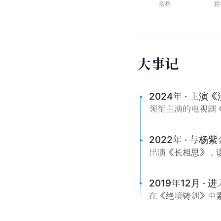
搭档
搭
大
事
记
2024年 · 主
领衔主演的电视剧
2022年 · 与杨
出演《长相思》，
2019年12月 ·
在《绝境铸剑》中