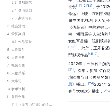
2.3
参加综艺
[
11
]
[
12
]
[
13
]
喜爱
。于20
2.4
参演话剧
命运》上映，在剧中饰
2.5
杂志写真
届中国电视剧飞天奖
3
社会活动
《伪装者》中的程锦云
4
荣誉奖项
桐、潘雨辰等人主演的
女红军吕臻，该剧获得第
4.1
作品荣誉
[
18
]
[
8
]
。此外，王乐君还
5
人物事件
[
4
]
[
19
]
部影视作品
。
6
人物评价
2022年，王乐君主演
7
视频合集
[
21
]
。次年，参加《“百花
8
人物关系
演歌曲节目《秀丽的翅
9
大事记
[
24
]
思
》播出。
2024
10
参考资料
[
25
]
春节大联欢》播出，
11
条目合集
11.1
《看万山红遍》的主要演员