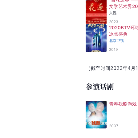
文学艺术界20
春节大联欢
央视
2023
2020BTV环
冰雪盛典
北京卫视
2019
（截至时间2023年4月
参演话剧
青春残酷游戏
2007