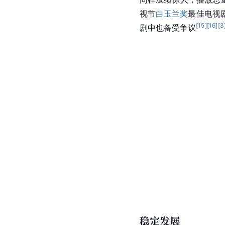
视节
白玉兰奖
最佳电视
[
15
]
[
16
]
[
3
剧中也备受争议
稳定发展