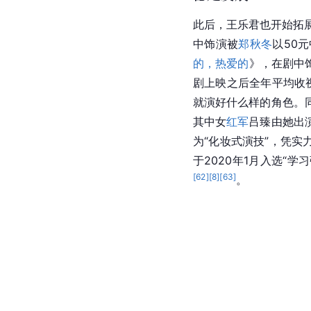
此后，王乐君也开始拓展
中饰演被
郑秋冬
以50
的，热爱的
》，在剧中
剧上映之后全年平均收视
就演好什么样的角色。
其中女
红军
吕臻由她出
为“化妆式演技”，凭
于2020年1月入选“
[
62
]
[
8
]
[
63
]
。