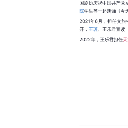
国剧协庆祝中国共产党成
院
学生等一起朗诵《今
2021年6月，担任文
开，
王斑
、王乐君宣读
2022年，王乐君担任
天