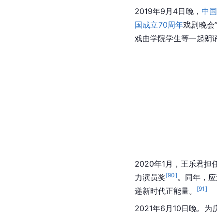
2019年9月4日晚，
中国
国成立70周年
戏剧晚会
戏曲学院学生等一起朗
2020年1月，王乐君担
[
90
]
力演员奖
。同年，应
[
91
]
递新时代正能量。
2021年6月10日晚