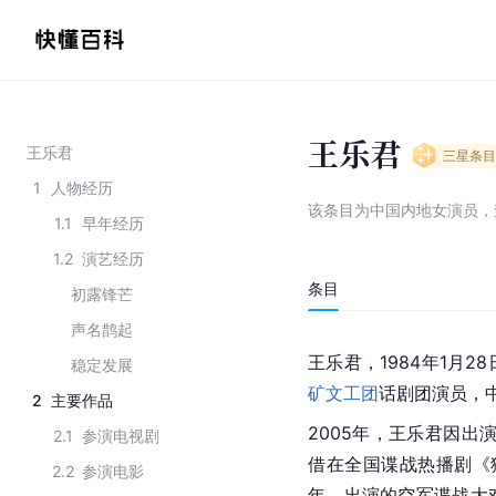
王乐君
王乐君
三星
条目
1
人物经历
该条目为
中国内地女演员
，
1.1
早年经历
1.2
演艺经历
条目
初露锋芒
声名鹊起
王乐君，1984年1月2
稳定发展
矿文工团
话剧团演员，
2
主要作品
2005年，王乐君因
2.1
参演电视剧
借在全国谍战热播剧《
2.2
参演电影
年，出演的空军谍战大