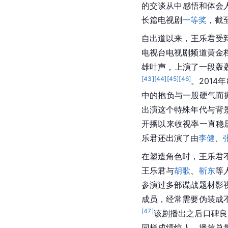
的交谈从中感悟和体会人
长篇电视剧
一等奖
，截至
自出道以来，王乐君受到
电视台电视剧频道黄金
雄叶声，上演了一段轰
[
43
]
[
44
]
[
45
]
[
46
]
。2014
中的抱负与一股硬气而
出演这个特殊年代与背
开播以来收视率一直稳居
乐君还出演了由
李健
、
在塑造角色时，王乐君
王乐君与
胡歌
、
靳东
等
参演过多部谍战题材影
成员，经常需要伪装成
[
47
]
该剧播出之后口碑良好
同样成绩惊人，播放总