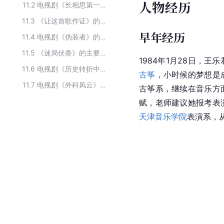
人物经历
11.2
电视剧《长相思第一季》主要演员
11.3
《让这首歌作证》的主要演员
早年经历
11.4
电视剧《伪装者》的主要演职员
11.5
《迷局伏香》的主要演员
1984年1月28日，王
11.6
电视剧《历史转折中的邓小平》的主要演员
古筝
，小时候的梦想是
11.7
电视剧《外科风云》的主要演员
古筝系，继续在音乐方
赋，老师建议她报考表
天津音乐学院
表演系，