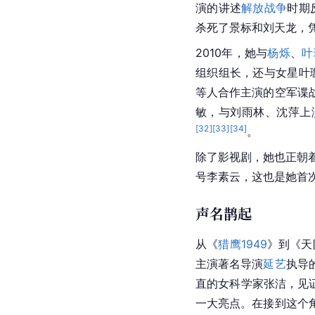
演的讲述
解放战争
时期
杀死了景标和刘天龙，
2010年，她与
杨烁
、
叶
组织组长，还与女星叶
等人合作主演的空军谍
敏，与刘雨林、沈萍上
[
32
]
[
33
]
[
34
]
。
除了影视剧，她也正朝
号李素云，这也是她首
声名鹊起
从《
猎鹰1949
》到《天
主演著名导演
延艺
执导
直的女科学家张洁，见
一大亮点。在接到这个