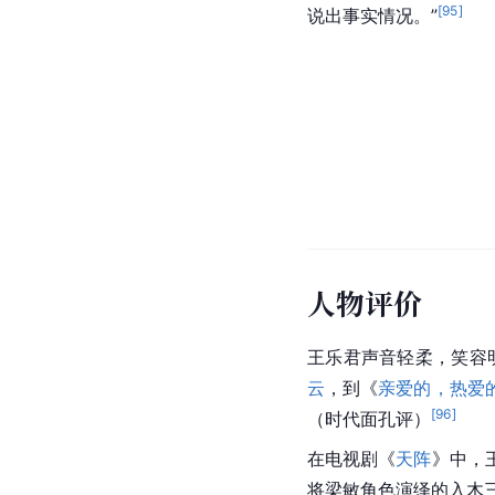
[
95
]
说出事实情况。”
人物评价
王乐君声音轻柔，笑容
云
，到《
亲爱的，热爱
[
96
]
（时代面孔评）
在电视剧《
天阵
》中，
将梁敏角色演绎的入木