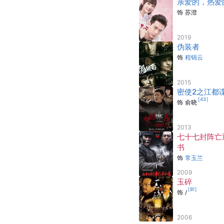
亲爱的，热爱
饰
苏澄
2019
伪装者
饰
程锦云
2015
密使2之江都
[
43
]
饰
俞晓
2013
七十七封阵亡
书
饰
常玉兰
2009
玉碎
[
81
]
饰
/
2006