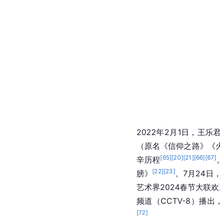
2022年2月1日，王
（原名《信仰之路》《
[
65
]
[
20
]
[
21
]
[
66
]
[
67
]
辛历程
[
22
]
[
23
]
膀》
。7月24日
艺术界2024春节大联
频道（CCTV-8）播
[
72
]