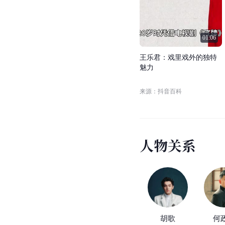
01:06
王
乐
君
：
戏
里
戏
外
的
独
特
魅
力
来源：抖音百科
人
物
关
系
胡歌
何