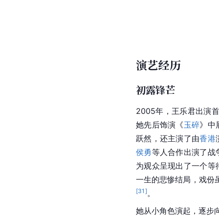
演艺经历
初露锋芒
2005年，王乐君出演
她先后饰演《
玉碎
》中
跃然，还主演了由
香港
侯勇
等人合作出演了战
为观众呈现出了一个等
一生的悲惨结局，戏份虽
[
31
]
。
她从小角色演起，逐步