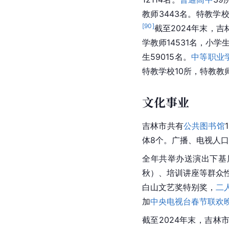
教师3443名。特教学校
[
90
]
截至2024年末，吉
学教师14531名，小学生
生59015名。
中等职业
特教学校10所，特教教师
文化事业
吉林
市共有
公共图书馆
体8个。广播、电视人口覆
全年共举办送演出下基
秋）、培训讲座等群众
白山文艺奖特别奖，
二
加
中央电视台春节联欢
截至2024年末，
吉林
市