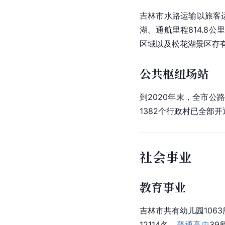
吉林市水路运输以旅客运
湖。通航里程814.8
区域以及松花湖景区存
公共枢纽场站
到2020年末，全市公
1382个行政村已全部
社会事业
教育事业
吉林
市共有幼儿园1063
12114名。
普通高中
39