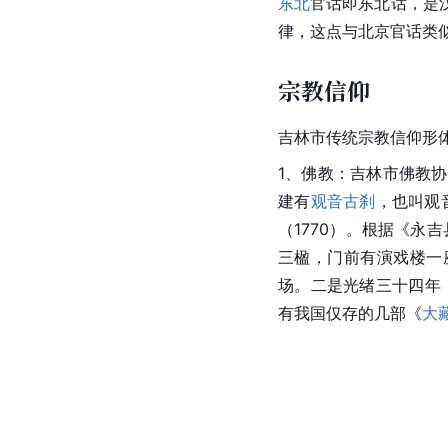
东北
官话即东北话，是
律，这点与北京官话类
宗教信仰
吉林市传统宗教信仰形
1、佛教：吉林市佛教
建有
观音古刹
，也叫
观
（1770）。根据《
三楹，门前有演戏楼一
场。二是
光绪
三十四年（
有
我国仅存的几部《
大