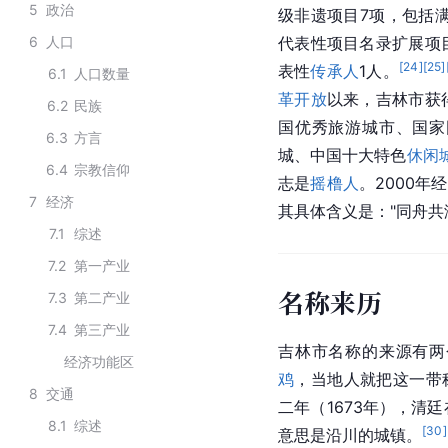
5
政治
级非遗项目7项，包括满
6
人口
代表性项目名录扩展项
[
24
]
[
25
]
表性
传承人
1人。
6.1
人口数量
革开放
以来，吉林市获
6.2
民族
国优秀旅游城市、国家
6.3
方言
城、中国十大特色
休闲
6.4
宗教信仰
志是
摇橹人
。2000年
7
经济
其具体含义是："同舟共
7.1
综述
7.2
第一产业
名称来历
7.3
第二产业
7.4
第三产业
吉林市名称的来源有两
经济功能区
鸡
，当地人就把这一带
8
交通
二年（1673年），清廷
8.1
综述
[
30
]
意思是沿川的城镇。