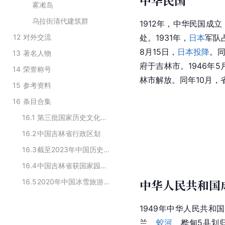
中华民国
雾凇岛
乌拉街清代建筑群
1912年，
中华民国
成立
12
对外交流
处。1931年，
日本
军队
8月15日，
日本投降
。同
13
著名人物
府于吉林市。1946年5
14
荣誉称号
林市解放。同年10月，
15
参考资料
16
条目合集
16.1
第三批国家历史文化名城
16.2
中国吉林省行政区划
16.3
截至2023年中国历史文化名城名单
16.4
中国吉林省获国家园林城市名单
中华人民共和国
16.5
2020年中国冰雪旅游十强市
1949年中华人民共和
兰、
蛟河
、桦甸5县划归