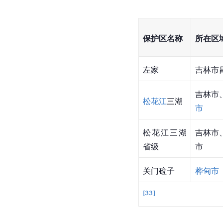
保护区名称
所在区
左家
吉林市
吉林市
松花江
三湖
市
松花江三湖
吉林市
省级
市
关门砬子
桦甸市
[
33
]