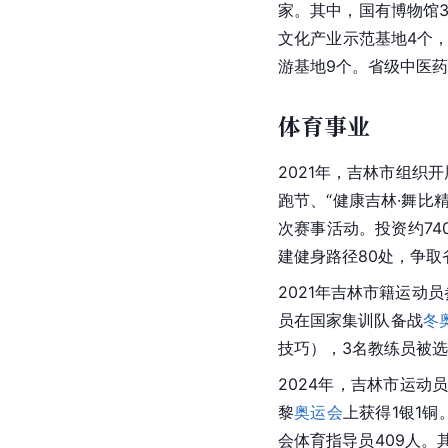
家。其中，国有博物馆
文化产业示范基地4个
游基地9个。省级中医药
体育事业
2021年，吉林市组织
跑节、“健康吉林·舞比
次赛事活动。投资约74
建健身路径80处，争取
2021年吉林市籍运动员
员在国家集训队备战
冬
技巧），3名教练员被
2024年，吉林市运动
黎
奥运会
上获得1银1
会体育指导员409人。