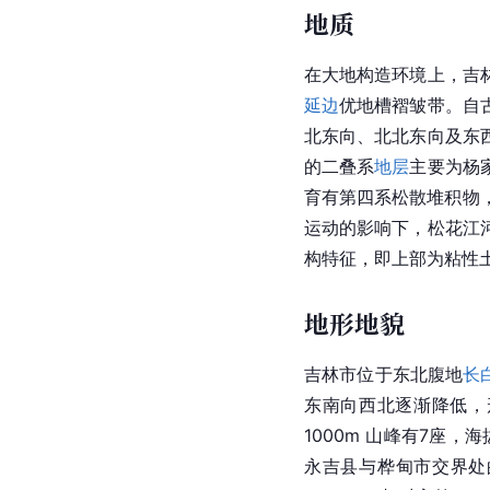
地质
在大地构造环境上，吉
延边
优地槽褶皱带。自
北东向、北北东向及东
的二叠系
地层
主要为杨
育有第四系松散堆积物
运动的影响下，松花江
构特征，即上部为粘性
地形地貌
吉林市位于东北腹地
长
东南向西北逐渐降低，
1000m 山峰有7座，
永吉县与桦甸市交界处