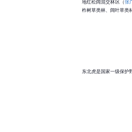
地红松阔混交林区（
张
柞树草类林、阔叶草类
东北虎
是国家一级保护