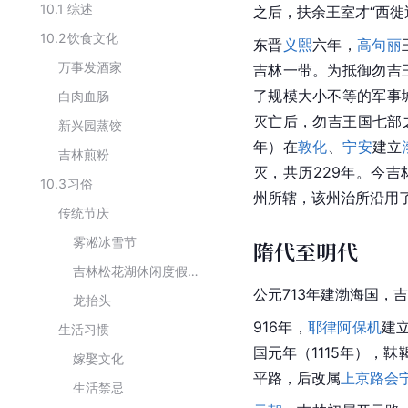
10.1
综述
之后，扶余王室才“西徙
10.2
饮食文化
东晋
义熙
六年，
高句丽
万事发酒家
吉林一带。为抵御勿吉
了规模大小不等的军事
白肉血肠
灭亡后，勿吉王国七部
新兴园蒸饺
年）在
敦化
、
宁安
建立
吉林煎粉
灭，共历229年。今
10.3
习俗
州所辖，该州治所沿用了
传统节庆
雾凇冰雪节
隋代至明代
吉林松花湖休闲度假旅游节
公元713年建渤海国，
龙抬头
916年，
耶律阿保机
建
生活习惯
国元年（1115年），
嫁娶文化
平路，后改属
上京路
会
生活禁忌