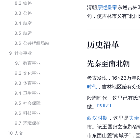
8.2
铁路
清朝
康熙皇帝
东巡
吉林
8.3
公路
句，使吉林市又有“北国
8.4
航空
8.5
航运
历史沿革
8.6
公共枢纽场站
9
社会事业
先秦至南北朝
9.1
教育事业
9.2
文化事业
考古发现，16~23万
9.3
体育事业
时代
，吉林地区始有众
9.4
卫生事业
殷周时代，这里已有氏
9.5
社会保障
[
10
]
[
31
]
徼。
9.6
科技事业
西汉时期
，这里是
夫余
9.7
环境保护
市。该王国归玄菟郡管
10
人文
市东团山麓“南城子”，