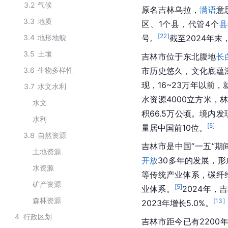
3.2
气候
原名吉林乌拉，
满语
意
3.3
地质
区、1个县，代管4个
县
[
22
]
3.4
地形地貌
号。
截至2024年末
3.5
土壤
吉林市位于东北腹地
长
3.6
生物多样性
市历史悠久，文化底蕴
现，16~23万年以前
3.7
水文水利
水资源4000立方米，
水文
积66.5万公顷。境内
水利
[
5
]
量居中国前10位。
3.8
自然资源
吉林市是中国“一五”
土地资源
开放
30多年的发展，
水资源
等传统产业体系，碳纤
矿产资源
[
5
]
业体系。
2024年，
森林资源
[
13
]
2023年增长5.0%。
4
行政区划
吉林市距今已有2200