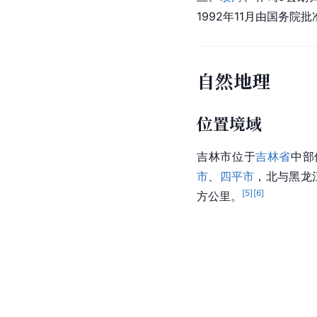
1992年11月由国务院
自然地理
位置境域
吉林市位于
吉林省
中部偏
市
、
四平市
，北与黑龙
[
5
]
[
6
]
方公里。