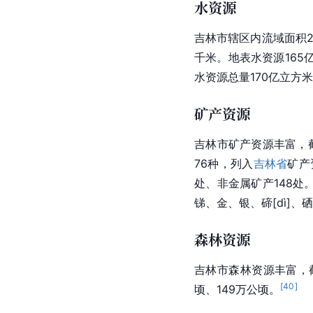
水资源
吉林市辖区内流域面积2
千米。地表水资源165
水资源总量170亿立方
矿产资源
吉林市矿产资源丰富，截
76种，列入
吉林省
矿产
处、非金属矿产148
锑、金、银、
碲[dì]
、
硒
森林资源
吉林市森林资源丰富，截
[
40
]
顷、149万公顷。