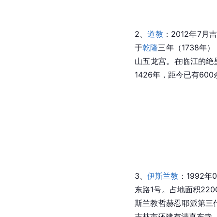
2、
道教
：2012年7
于
乾隆
三年（1738年
山五龙宫。在
临江
的绝
1426年，距今已有6
3、
伊斯兰教
：1992
东路1号。占地面积220
斯兰教哲赫忍耶派第三
吉林市还建有
清真东寺