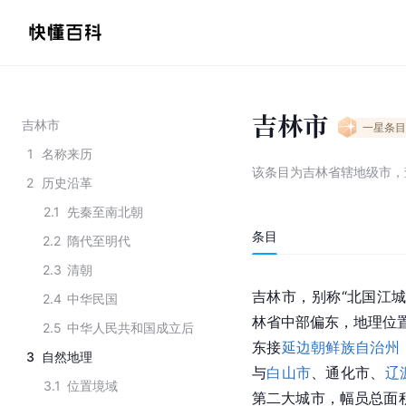
吉林市
吉林市
一星
条目
1
名称来历
该条目为
吉林省辖地级市
，
2
历史沿革
2.1
先秦至南北朝
条目
2.2
隋代至明代
2.3
清朝
吉林市，别称“北国江城
2.4
中华民国
林省中部偏东，地理位置介于东
2.5
中华人民共和国成立后
东接
延边朝鲜族自治州
3
自然地理
与
白山市
、通化市、
辽
3.1
位置境域
第二大城市，幅员总面积