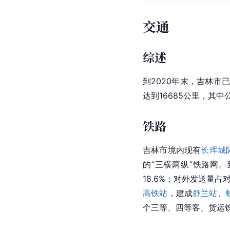
交通
综述
到2020年末，
吉林
市
达到16685公里，其中
铁路
吉林市境内现有
长珲城
的“三横两纵”铁路网。
18.6%；对外发送量占
高铁站
，建成
舒兰站
、
个三等、四等客、货运