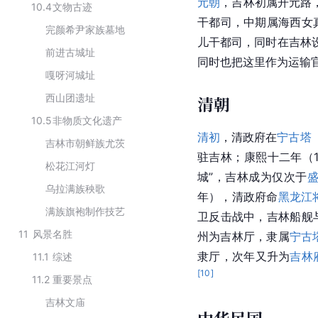
元朝
，吉林初属开元路
10.4
文物古迹
干都司，中期属海西女
完颜希尹家族墓地
儿干都司，同时在吉林
前进古城址
同时也把这里作为运输
嘎呀河城址
西山团遗址
清朝
10.5
非物质文化遗产
清初
，清政府在
宁古塔
吉林市朝鲜族尤茨
驻吉林；康熙十二年（1
松花江河灯
城”，吉林成为仅次于
乌拉满族秧歌
年），清政府命
黑龙江
满族旗袍制作技艺
卫反击战中，吉林船舰
11
风景名胜
州为吉林厅，隶属
宁古
隶厅，次年又升为
吉林
11.1
综述
[
10
]
11.2
重要景点
吉林文庙