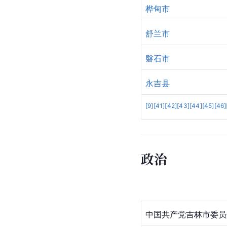
桦甸市
舒兰市
磐石市
永吉县
[
9
]
[
41
]
[
42
]
[
43
]
[
44
]
[
45
]
[
46
]
政治
中国共产党吉林市委员