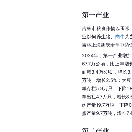
第一产业
吉林市粮食作物以
玉米
业以饲养生猪、
肉牛
为
吉林上海胡庆余堂中药
2024年，第一产业增加值
67.7万公顷，比上年增
面积3.4万公顷，增长3.
万吨，增长2.5%；大豆
羊存栏5.9万只，下降1.
羊出栏4.7万只，增长8
肉产量19.7万吨，下降0
蛋产量9.7万吨，增长7.
第二产业