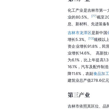
化工产业是吉林市第一
[
77
]
业的80.5%。
截至2
息、新材料、先进装备
吉林市龙潭区
是新中国
[
13
]
增长5.3%。
规模以上
资企业增长91.8%，民
业增长14.6%。 高
为6.1%，比上年提高
16.1%，汽车及配件制
降11.6%，农副
食品加
建筑业总产值278.6亿
第三产业
吉林市依照其区位、品