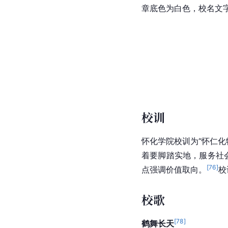
章底色为白色，校名文
校训
怀化学院校训为“怀仁化
着要脚踏实地，服务社
[
76
]
点强调价值取向。
校
校歌
[
78
]
鹤舞长天