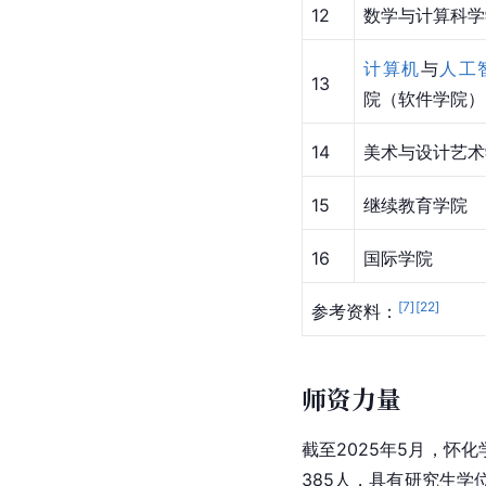
12
数学与计算科学
计算机
与
人工
13
院（软件学院）
14
美术与设计艺术
15
继续教育学院
16
国际学院
[
7
]
[
22
]
参考资料：
师资力量
截至2025年5月，怀
385人，具有研究生学