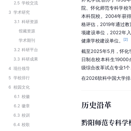
2.5
学校交流
院、怀化师范专科学校等
3
学术研究
本科院校。2004年获
3.1
科研资源
格评估，2019年通过
馆藏资源
项建设单位，2022年
[
2
]
学术期刊
健康学校建设单位。
3.2
科研平台
截至2025年5月，怀
3.3
科研成果
日制在校本科生1900
级综合改革试点专业1个
4
现任领导
5
学校排行
在2026软科中国大学
6
校园文化
6.1
校徽
历史沿革
6.2
徽章
6.3
校训
黔阳师范专科学
6.4
校歌