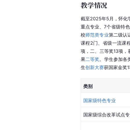
教学情况
截至2025年5月，怀化
重点专业、7个省级特
校
师范类专业
第二级认
课程2门、省级一流课
项，二、三等奖13项
果
二等奖
。学生参加各
生
创新大赛
获国家金奖1
类别
国家级特色专业
国家级综合改革试点专