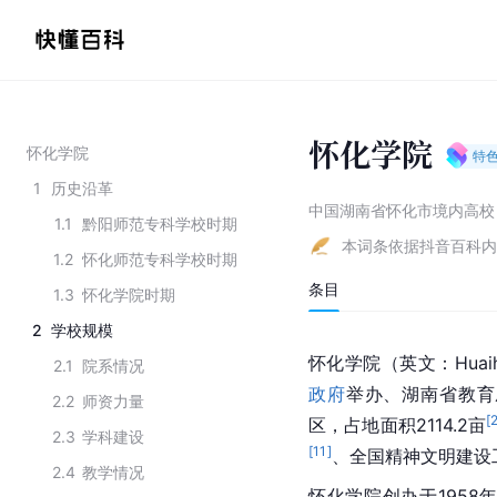
怀化学院
怀化学院
特
1
历史沿革
中国湖南省怀化市境内高校
1.1
黔阳师范专科学校时期
本词条依据抖音百科内
1.2
怀化师范专科学校时期
条目
1.3
怀化学院时期
2
学校规模
怀化学院（英文：Huaihu
2.1
院系情况
政府
举办、湖南省教育
2.2
师资力量
[
区，占地面积2114.2亩
2.3
学科建设
[
11
]
、全国精神文明建设
2.4
教学情况
怀化学院创办于195