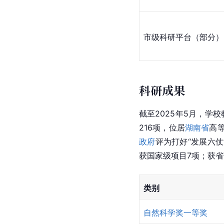
市级科研平台（部分）
科研成果
截至2025年5月，学
216项，位居
湖南省
高
政府
评为打好“发展六仗
获国家级项目7项；获省
类别
自然科学奖
一等奖