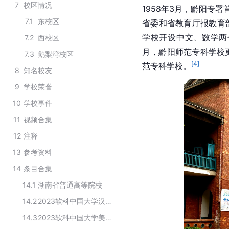
7
校区情况
1958年3月，黔阳专
7.1
东校区
省委和省教育厅报教育
学校开设中文、数学两个
7.2
西校区
月，黔阳师范专科学校更
7.3
鹅梨湾校区
[
4
]
范专科学校。
8
知名校友
9
学校荣誉
10
学校事件
11
视频合集
12
注释
13
参考资料
14
条目合集
14.1
湖南省普通高等院校
14.2
2023软科中国大学汉语言文学专业排名
14.3
2023软科中国大学美术学专业排名