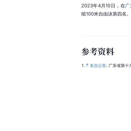
2023年4月10日，在
广
组100米自由泳第四名
参
考
资
料
1.
名次公告
.
广东省第十