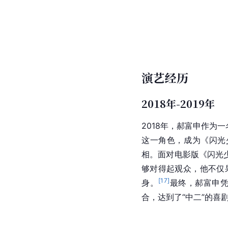
演艺经历
2018年-2019年
2018年，郝富申作为一
这一角色，成为《
闪光
相。面对
电影版
《
闪光
够对得起观众，他不仅
[
17
]
身。
最终，郝富申
合，达到了“中二”的喜