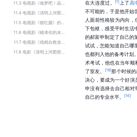
[
1
]
在大连度过。
上了
高
11.3
电视剧《做梦吧！晶晶》的主要演员
不可能的，于是他开始
11.4
电视剧《清明上河图密码》的演职人员
人面前性格较为内向，
11.5
电视剧《锁红颜》的主要演职人员
下包袱，感受平时生活
11.6
电视剧《瞄准你的未来 》的全部演职员
的郝富申制定了自己的
11.7
电视剧《戏精自救攻略》的主要演员
试试，怎能知道自己哪
11.8
电影《清明上河图密码》的演员
也都列入他的备考计划
术考试，他也在当年顺
[
18
]
了室友。
那个时候的
决心，要成为一个好演
申没有选择去自己相对
[
16
]
自己的专业水平。