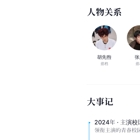
人
物
关
系
胡先煦
张
搭档
搭
大
事
记
2024年 · 主演
领衔主演的青春校