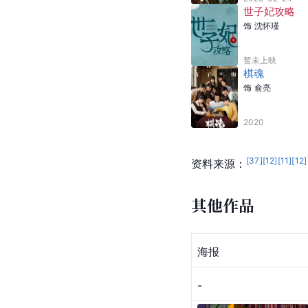
世子妃攻略
饰
沈怀瑾
暂未上映
棋魂
饰
俞亮
2020
[
37
]
[
12
]
[
11
]
[
12
]
资料来源：
其他作品
海报
-