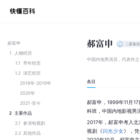
郝富申
郝富申
二星
条目
1
人物经历
中国内地男演员，代表作之
1.1
早年经历
1.2
演艺经历
条目
2018年-2019年
2020年
郝富申，1999年11月1
2021-至今
科班，中国内地影视男
2
主要作品
2017年，郝富申考入
2.1
参演电视剧
视剧《
闪光少女
》，凭
2.2
其他作品
2020年10月，郝富申