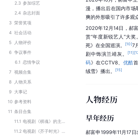
2.3
参加综艺
漫，播出后在国内市场
2.4
杂志封面
爽的外形吸引了许多观
3
荣誉奖项
2020年12月14日
4
社会活动
赏“年度新锐艺人”大奖
5
人物评价
[
10
]
死》在全国巡演。
7
6
争议事件
[
11
]
[
1
剧中饰演兰靖灰。
6.1
恋情争议
码
》在CCTV8、
优酷
[
15
]
绒雪》播出。
7
视频合集
8
人物关系
9
大事记
人物经历
10
参考资料
11
条目合集
早年经历
11.1
电视剧《棋魂》的主要演员
11.2
电视剧《芥子时光》的主要演员
郝富申1999年11月17