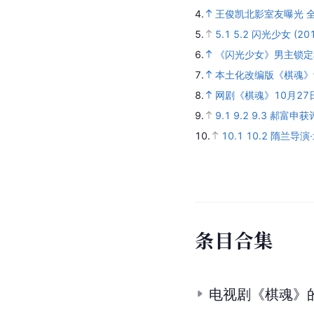
4.
王俊凯北影室友曝光 
5.
5.1
5.2
闪光少女 (201
6.
《闪光少女》男主锁定
7.
本土化改编版《棋魂》
8.
网剧《棋魂》10月2
9.
9.1
9.2
9.3
郝富申获评
10.
10.1
10.2
隋兰导演
条
目
合
集
电视剧《棋魂》