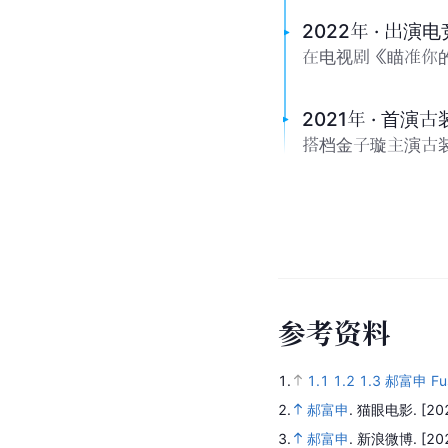
2022年 · 出演
在电视剧《瞄准你
2021年 · 首演
搭档金子璇主演古
参
考
资
料
1.
1.1
1.2
1.3
郝富申 Fus
2.
郝富申
.
猫眼电影.
[20
3.
郝富申
.
新浪微博.
[20