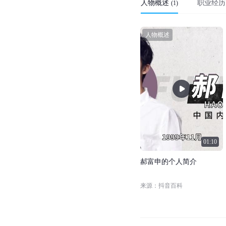
人物概述
职业经历
(
1
)
人物概述
01:10
郝
富
申
的
个
人
简
介
来源：抖音百科