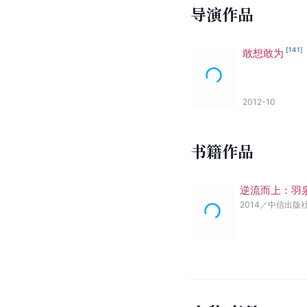
导演作品
[
141
]
敢想敢为
2012-10
书籍作品
逆流而上：羽泉
2014
／
中信出版