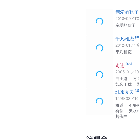
亲爱的孩子
2018-09
／
1
亲爱的孩子
[
8
平凡相恋
2012-01
／
1
平凡相恋
[
88
]
奇迹
2005-01
／
10
自由港
方
如忘了我
[
2
北京夏天
1996-03
／
10
难道
不要
有你
天水
片头曲
演唱会