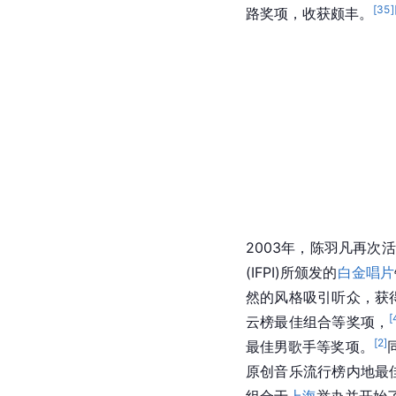
[
35
]
路奖项，收获颇丰。
2003年，陈羽凡再次
(IFPI)所颁发的
白金唱片
然的风格吸引听众，获
[
云榜最佳组合等奖项，
[
2
]
最佳男歌手等奖项。
原创音乐流行榜内地最
组合于
上海
举办并开始