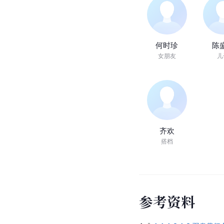
何时珍
陈
女朋友
儿
齐欢
搭档
参
考
资
料