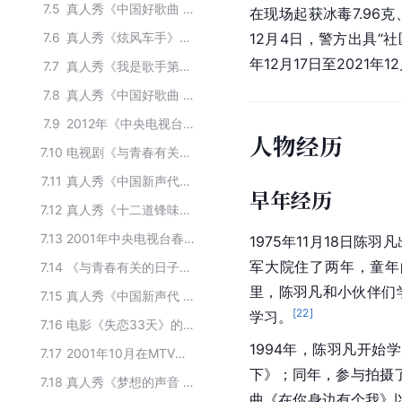
7.5
真人秀《中国好歌曲 第二季》主要演员
在现场起获冰毒7.96
7.6
真人秀《炫风车手》主要演员
12月4日，警方出具“
年12月17日至2021年1
7.7
真人秀《我是歌手第二季》的参演人员
7.8
真人秀《中国好歌曲 第一季》的主要嘉宾
7.9
2012年《中央电视台春节联欢晚会》主要演员
人物经历
7.10
电视剧《与青春有关的日子》主要演员
7.11
真人秀《中国新声代第一季》的主要参演人员
早年经历
7.12
真人秀《十二道锋味2》出演明星
7.13
2001年中央电视台春节联欢晚会的主要演员
1975年11月18日陈羽
军大院住了两年，童年
7.14
《与青春有关的日子》的主要演员
里，陈羽凡和小伙伴们
7.15
真人秀《中国新声代 第一季》主要演员
[
22
]
学习。
7.16
电影《失恋33天》的主要演员
1994年，陈羽凡开始
7.17
2001年10月在MTV《飞扬》中演唱的梦舟演艺明星体育俱乐部足球队队员
下》；同年，参与拍摄
7.18
真人秀《梦想的声音 第二季》主要演员
曲《在你身边有个我》