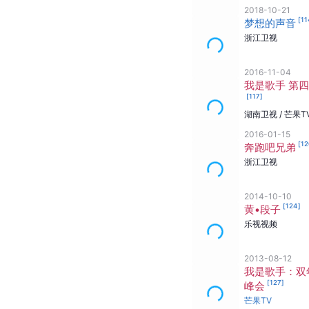
2018-10-21
[
11
梦想的声音
浙江卫视
2016-11-04
我是歌手 第
[
117
]
湖南卫视 / 芒果T
2016-01-15
[
12
奔跑吧兄弟
浙江卫视
2014-10-10
[
124
]
黄•段子
乐视视频
2013-08-12
我是歌手：双
[
127
]
峰会
芒果TV