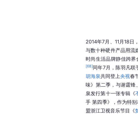
2014年7月、11月1
与数十种硬件产品用流
时尚生活品牌静佳跨界
[
68
]
同年7月，陈羽凡联
胡海泉
共同登上
央视
春
味》第二季，与谢霆锋
泉发行第十一张专辑《
手 第四季》，作为特
盟浙江卫视音乐节目《