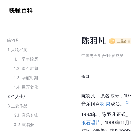
陈羽凡
陈羽凡
三星
条目
1
人物经历
中国男声组合羽·泉成员
1.1
早年经历
1.2
滚石时期
条目
1.3
华谊时期
1.4
巨匠文化
陈羽凡，原名陈涛，197
2
个人生活
[
3
]
[
音乐组合
羽·泉
成员。
3
主要作品
1994年，陈羽凡正式加
3.1
音乐专辑
滚石唱片
。1999年1
3.2
演唱会
打歌《最美》获得199