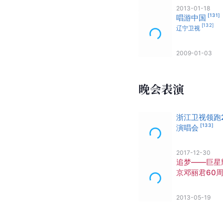
2013-01-18
[
131
]
唱游中国
[
132
]
辽宁卫视
2009-01-03
晚会表演
浙江卫视领跑2
[
133
]
演唱会
2017-12-30
追梦——巨星
京邓丽君60
[
13
纪念演唱会
2013-05-19