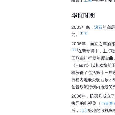
华谊时期
2003年底，
滚石
的高
[
1
]
[
2
]
约。
2005年，而立之年的
[
44
]
在新专辑中，主打
国歌曲排行榜年度金曲
《Has it》以其欢快
辑获得了包括第十三届
行榜内地最受欢迎乐团
创音乐流行榜内地最优
2006年，陈羽凡成
执导的电视剧《
与青春
后，
北京
等地的收视率