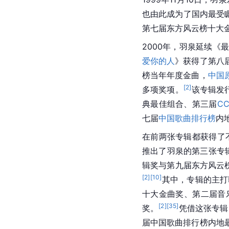
也由此成为了国内最受
第七届东方风云榜十大
2000年，羽泉延续
爱你的人
》获得了第八
榜当年年度金曲，
中国
[
2
]
多项奖项。
该专辑发
典最佳组合、第三届
CC
七届
中国歌曲排行榜
内
在前两张专辑都获得了
推出了羽泉的第三张专
辑奖与第九届东方风云
[
2
]
[
10
]
其中，专辑的主打
十大金曲奖、第二届音
[
2
]
[
35
]
奖。
凭借这张专辑
届中国歌曲排行榜内地