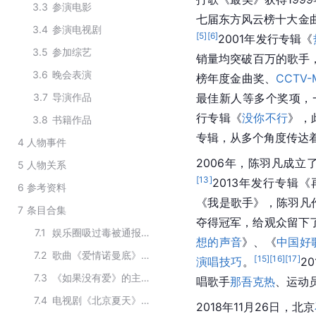
3.3
参演电影
七届东方风云榜十大金
3.4
参演电视剧
[
5
]
[
6
]
2001年发行专辑《
3.5
参加综艺
销量均突破百万的歌手
3.6
晚会表演
榜年度金曲奖、
CCTV-
3.7
导演作品
最佳新人等多个奖项，
行专辑《
没你不行
》，
3.8
书籍作品
专辑，从多个角度传达
4
人物事件
2006年，陈羽凡成
5
人物关系
[
13
]
2013年发行专辑
6
参考资料
《我是歌手》，陈羽凡
7
条目合集
夺得冠军，给观众留下
7.1
娱乐圈吸过毒被通报的明星
想的声音
》、《
中国好
7.2
歌曲《爱情诺曼底》的创作人员
[
15
]
[
16
]
[
17
]
演唱技巧
。
2
7.3
《如果没有爱》的主要演员
唱歌手
那吾克热
、运动
7.4
电视剧《北京夏天》主要演员
2018年11月26日，北京