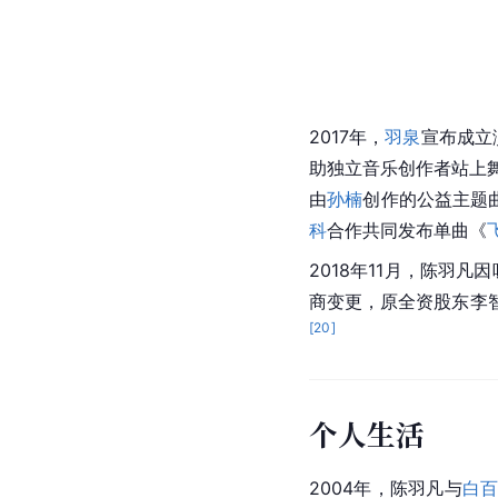
2017年，
羽泉
宣布成立演
助独立音乐创作者站上
由
孙楠
创作的公益主题
科
合作共同发布单曲《
2018年11月，陈羽
商变更，原全资股东李
[
20
]
个人生活
2004年，陈羽凡与
白