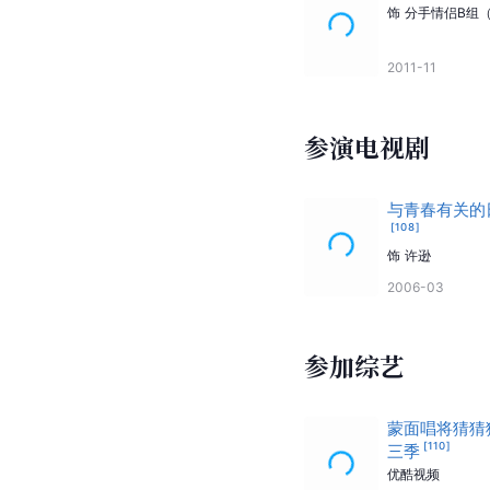
饰
分手情侣B组
2011-11
参演电视剧
与青春有关的
[
108
]
饰
许逊
2006-03
参加综艺
蒙面唱将猜猜
[
110
]
三季
优酷视频