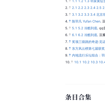
1.
1.1
1.2
1.3
羽泉黄征
2.
2.1
2.2
2.3
2.4
2.5
2
3.
3.1
3.2
3.3
3.4
北京
4.
陈羽凡 Yufan Chen
.
5.
5.1
5.2
冷酷到底
.
qq
6.
6.1
6.2
冷酷到底
.
豆瓣
7.
奖项三级跳的奇迹:见
8.
东方风云榜第七届获奖
9.
内地流行乐坛组合：羽
10.
10.1
10.2
10.3
10.
条
目
合
集