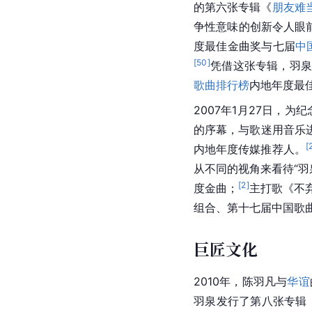
的第六张专辑《
朋友难
争性意味的创新令人眼
度最佳金曲奖与七届
中
[
50
]
凭借这张专辑，羽泉
歌曲排行榜
内地年度最
2007年1月27日，
的序幕，与歌迷用音乐
[
内地年度传媒推荐人。
从不同的视角来看待“羽
[
2
]
度金曲；
主打歌《不
组合、第十七届中国歌
巨匠文化
2010年，陈羽凡与
华谊
羽泉发行了第八张专辑