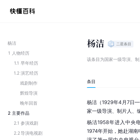
杨洁
杨洁
二星
条目
1
人物经历
该条目为
国家一级导演、制
1.1
早年经历
1.2
演艺经历
条目
戏剧制作
辉煌导演
杨洁（1929年4月7日
晚年回首
家一级导演、制片人、
2
主要作品
杨洁1958年进入
中央
2.1
参演戏剧
1974年开始，她赴
湖南
2.2
导演电视剧
演了第一届
中央电视台