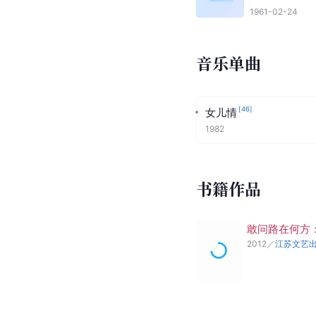
1961-02-24
音乐单曲
[
46
]
女儿情
1982
书籍作品
敢问路在何方
2012
／
江苏文艺