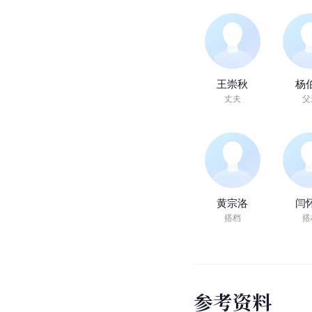
王崇秋
杨
丈夫
父
黄宗洛
闫
搭档
搭
参
考
资
料