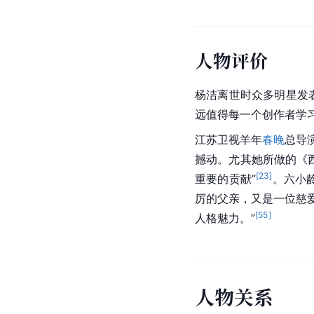
人物评价
杨洁离世时众多明星发
远值得每一个创作者学习
江苏卫视
羊年
春晚
总导
撼动。尤其她所做的《
[
23
]
重要的贡献”
。
六小
厉的父亲，又是一位慈
[
55
]
人格魅力。”
人
物
关
系