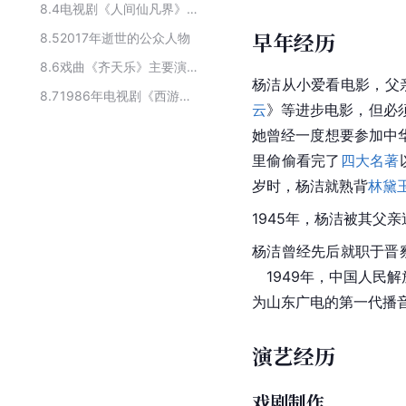
8.4
电视剧《人间仙凡界》的主要演职人员
早年经历
8.5
2017年逝世的公众人物
8.6
戏曲《齐天乐》主要演职员
杨洁从
小爱
看电影，父
8.7
1986年电视剧《西游记》的编剧
云
》等进步电影，但必
她曾经一度想要参加
中
里偷偷看完了
四大名著
岁时，杨洁就熟背
林黛
1945年，杨洁被其父亲
杨洁曾经先后就职于晋
　1949年，中国人民
为山东广电的第一代播音
演艺经历
戏剧制作