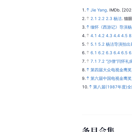
1.
Jie Yang
.
IMDb.
[202
2.
2.1
2.2
2.3
杨洁
.
猫眼
3.
缅怀《西游记》导演杨
4.
4.1
4.2
4.3
4.4
4.5
5.
5.1
5.2
杨洁导演拍出
6.
6.1
6.2
6.3
6.4
6.5
6
7.
7.1
7.2
“沙僧”闫怀礼
8.
第四届大众电视金鹰奖
9.
第六届中国电视金鹰奖
10.
第八届(1987年度)
条
目
合
集