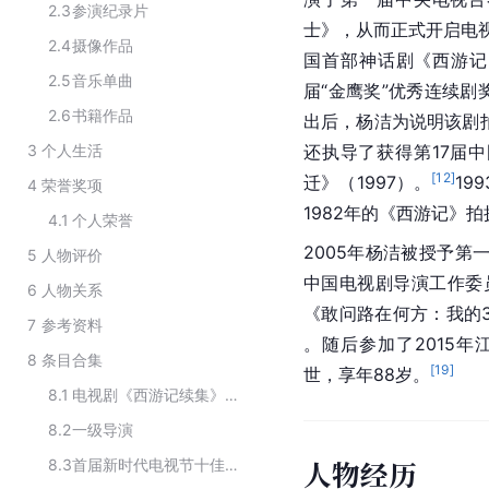
2.3
参演纪录片
士
》，从而正式开启电
2.4
摄像作品
国首部
神话剧
《
西游记
2.5
音乐单曲
届“金鹰奖”优秀连续剧
2.6
书籍作品
出后，杨洁为说明该剧拍
3
个人生活
还执导了获得第17届
中
[
12
]
迁
》（1997）。
19
4
荣誉奖项
1982年的《
西游记
》拍
4.1
个人荣誉
2005年杨洁被授予第
5
人物评价
中国电视剧导演工作委
6
人物关系
《敢问路在何方：我的
7
参考资料
。随后参加了2015年
8
条目合集
[
19
]
世，享年88岁。
8.1
电视剧《西游记续集》的主要职员
8.2
一级导演
人物经历
8.3
首届新时代电视节十佳电视导演