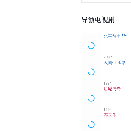
导演电视剧
[
42
]
北平往事
2007
人间仙凡界
1994
坊城传奇
1990
齐天乐