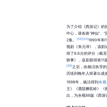
为了介绍《西游记》的拍
中心，请各路“神仙”、
[
32
]
[
33
]
2集。
1990年
视剧《
朱元璋
》，该剧
得了8.6分的评分（截
轶事》，该剧获得第11
[
38
]
之后，由杨洁执导的
历练到晚年入狱著出成
1998年，杨洁得到
央视
王
》《遇阻狮驼岭》《
出，为
央视
86版《西游