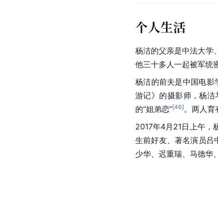
个人生活
杨洁的父亲是
中法大学
他三十多人一起被军统
杨洁的前夫是中国电影
游记
》的摄影师，杨洁与
[
46
]
的“姐弟恋”
。两人育
2017年4月21日上
生前好友、著名演员
吕
少华
、
迟重瑞
、
马德华