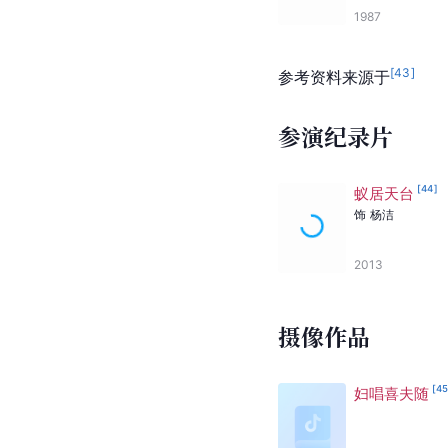
1987
[
43
]
参考资料来源于
参演纪录片
[
44
]
蚁居天台
饰
杨洁
2013
摄像作品
[
4
妇唱喜夫随