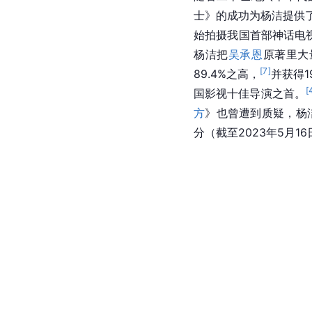
士》的成功为杨洁提供
始拍摄我国首部神话电视
杨洁把
吴承恩
原著里大
[
7
]
89.4%之高，
并获得1
[
国影视十佳导演之首。
方
》也曾遭到质疑，杨
分（截至2023年5月16