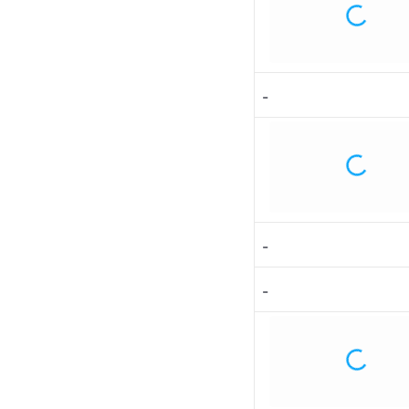
-
-
-