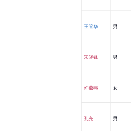
王管华
男
宋晓锋
男
许燕燕
女
孔亮
男