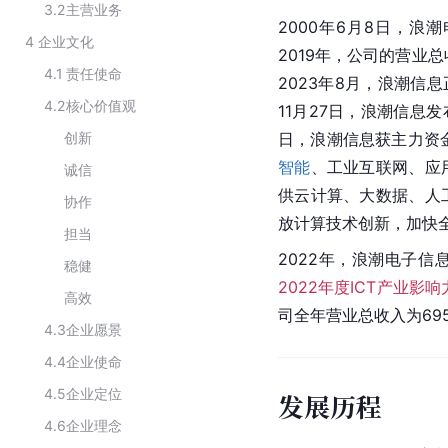
3.2
主营业务
2000年6月8日，浪
4
企业文化
2019年，公司的营业总
4.1
责任使命
2023年8月，浪潮信息
4.2
核心价值观
11月27日，浪潮信息
创新
日，浪潮信息获主力资
智能
、工业互联网、应
诚信
供云计算、大数据、人
协作
放计算技术创新，加快
担当
2022年，浪潮电子
稳健
2022年度ICT产业影
高效
司全年营业总收入为695
4.3
企业愿景
4.4
企业使命
4.5
企业定位
发展历程
4.6
企业理念