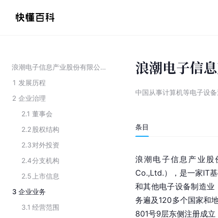
浪潮电子信息
浪潮电子信息产业股份有限公司
1
发展历程
中国从事计算机等电子设备
2
企业治理
2.1
董事会
条目
2.2
股权结构
2.3
对外投资
浪潮电子信息产业股份有限公司（I
2.4
分支机构
Co.,Ltd.），是一家
2.5
上市信息
和其他电子设备制造业，
3
企业业务
务遍及120多个国家和
3.1
经营范围
801号9层东侧注册成