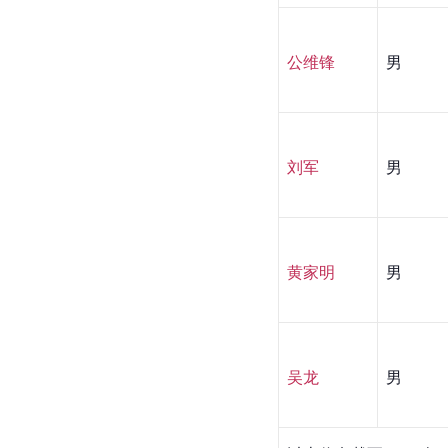
公维锋
男
刘军
男
黄家明
男
吴龙
男