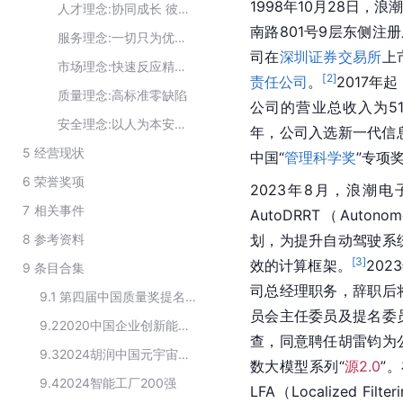
1998年10月28日，
人才理念:协同成长 彼此成就
南路801号9层东侧注
服务理念:一切只为优质服务
司在
深圳证券交易所
上
市场理念:快速反应精准高效
[
2
]
责任公司
。
2017
质量理念:高标准零缺陷
公司的营业总收入为51
安全理念:以人为本安全发展
年，公司入选新一代信
5
经营现状
中国“
管理科学奖
”专项
6
荣誉奖项
2023年8月，浪潮
7
相关事件
AutoDRRT（Autonomo
8
参考资料
划，为提升自动驾驶系
[
3
]
效的计算框架。
20
9
条目合集
司总经理职务，辞职后
9.1
第四届中国质量奖提名奖候选名单（制造业）
员会主任委员及提名委
9.2
2020中国企业创新能力100强
查，同意聘任胡雷钧为
9.3
2024胡润中国元宇宙潜力企业榜TOP20
数大模型系列“
源2.0
”
9.4
2024智能工厂200强
LFA（Localized Fi