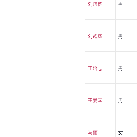
刘培德
男
刘耀辉
男
王培志
男
王爱国
男
马丽
女