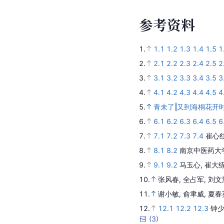
参
考
资
料
1.
1.1
1.2
1.3
1.4
1.5
1
2.
2.1
2.2
2.3
2.4
2.5
2
3.
3.1
3.2
3.3
3.4
3.5
3
4.
4.1
4.2
4.3
4.4
4.5
4
5.
青未了‖又到海桐花开
6.
6.1
6.2
6.3
6.4
6.5
6
7.
7.1
7.2
7.3
7.4
崔心
8.
8.1
8.2
南京中医药大
9.
9.1
9.2
马玉心, 崔大
10.
张风春, 全占军, 刘
11.
谢小敏, 俞聿威, 夏春
12.
12.1
12.2
12.3
钟少
(
3
)