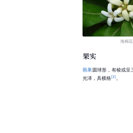
海桐花
果实
蒴果
圆球形，有棱或呈三
[
3
]
光泽，具横格
。