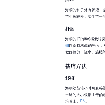
海桐的种子外有黏液，
苗生长较慢，实生苗一般
扦插
海桐的扦[qiān]插
棚
以保持稀疏的光照，
做好修剪、浇水、施肥
栽培方法
移植
海桐幼苗较小时可直接
土球的大小根据主干的
[
12
]
培养土。
。