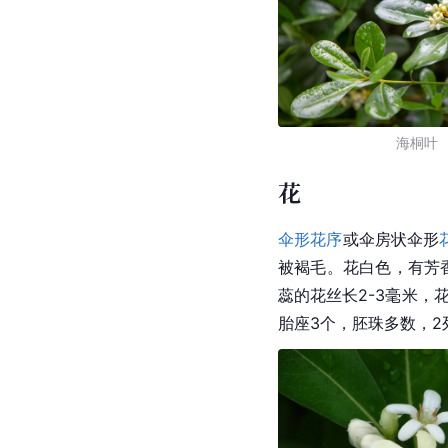
海桐叶
花
伞形花序
或伞房状伞形
被褐毛。花白色，有芳
蕊的花丝长2-3毫米，
胎座
3个，
胚珠
多数，2