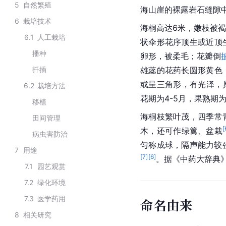
5
自然繁殖
海山崖的裸露岩石缝隙
6
栽培技术
海桐高达6米，嫩枝被
6.1
人工栽培
状伞形花序顶生或近顶
播种
卵形，被柔毛；花瓣倒
扦插
雄蕊的花药长圆形黄色
或呈三角形，有光泽，
6.2
栽培方法
花期为4-5月，果熟期为
移植
海桐枝繁叶茂，四季常
田间管理
[
木，还可作绿篱、盆栽
病虫害防治
匀称成球，隔声能力较
7
用途
[
7
]
[
6
]
。据《中药大辞典
7.1
园艺观赏
7.2
绿化环境
7.3
医学药用
命名由来
8
相关研究