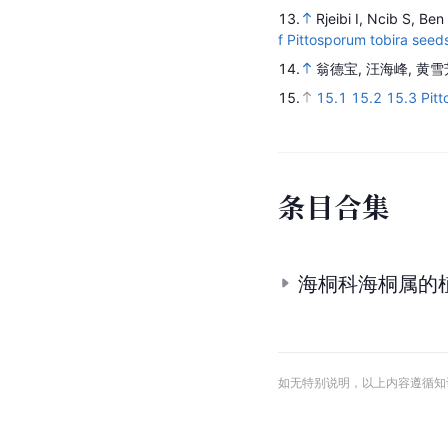
13.
Rjeibi I, Ncib S, Be
f Pittosporum tobira seed
14.
翁德宝, 汪海峰, 黄雪
15.
15.1
15.2
15.3
Pitt
条
目
合
集
海桐科海桐属的
如无特别说明，以上内容遵循知识共享