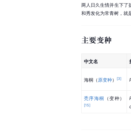
两人日久生情并生下了
和秀发化为常青树，就
主要变种
中文名
[
3
]
海桐（
原变种
）
秃序海桐
（变种）
[
15
]