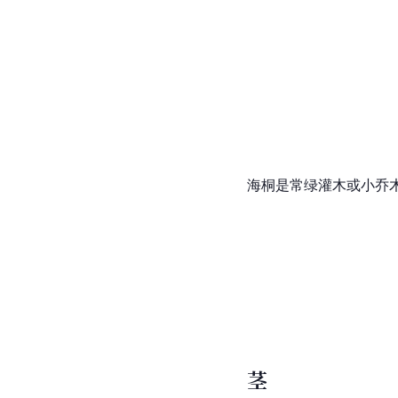
海桐是常绿灌木或小乔
茎