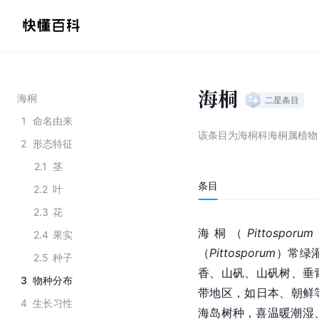
海桐
海桐
二星
条目
1
命名由来
该条目为
海桐科海桐属植物
2
形态特征
2.1
茎
条目
2.2
叶
2.3
花
海桐（
Pittosporum 
2.4
果实
（
Pittosporum
）常绿
2.5
种子
香、山矾、山矾树、垂
3
物种分布
带地区，如日本、朝鲜
4
生长习性
海岛树种，喜温暖潮湿