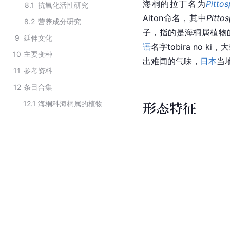
海桐的
拉丁
名为
Pitto
8.1
抗氧化活性研究
Aiton命名，其中
Pitto
8.2
营养成分研究
子，指的是海桐属植物
9
延伸文化
语
名字tobira no 
10
主要变种
出难闻的气味，
日本
当
11
参考资料
12
条目合集
形态特征
12.1
海桐科海桐属的植物