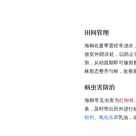
田间管理
海桐在夏季需经常浇水
放室外阴凉处，以防止
剪，从幼苗期即可修剪
株形态整齐匀称，改善
病虫害防治
海桐常见虫害为
红蜘蛛
条，及时带出田外进行
粉剂
、
氧化乐果
乳油，