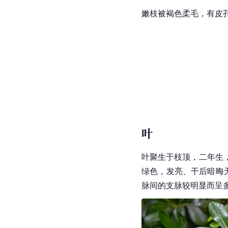
嫩枝被
褐色
柔毛，有皮
叶
叶聚生于枝顶，二年生
绿色，发亮、干后暗晦
脉间的支脉较明显而呈