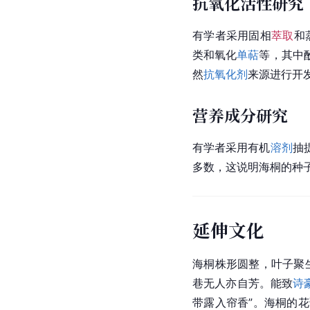
抗氧化活性研究
有学者采用固相
萃取
和
类
和氧化
单萜
等，其中
然
抗氧化剂
来源进行开
营养成分研究
有学者采用有机
溶剂
抽
多数，这说明海桐的种
延伸文化
海桐株形圆整，叶子聚
巷无人亦自芳。能致
诗
带露入帘香”。海桐的