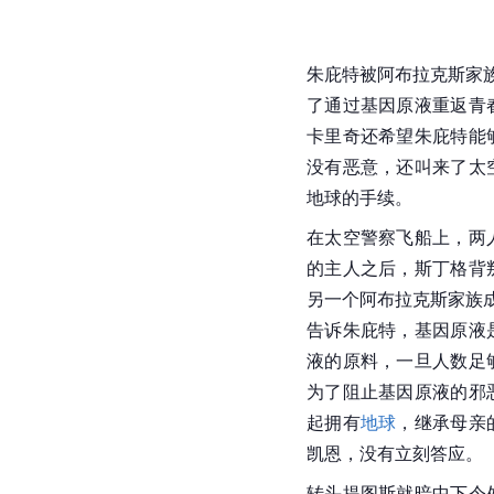
朱庇特
被阿布拉克斯家
了通过基因原液重返青
卡里奇还希望朱庇特能
没有恶意，还叫来了太
地球的手续。
在太空警察飞船上，两
的主人之后，斯丁格背
另一个阿布拉克斯家族
告诉朱庇特，基因原液
液的原料，一旦人数足
为了阻止基因原液的邪
起拥有
地球
，继承母亲
凯恩，没有立刻答应。
转头
提图斯
就暗中下令