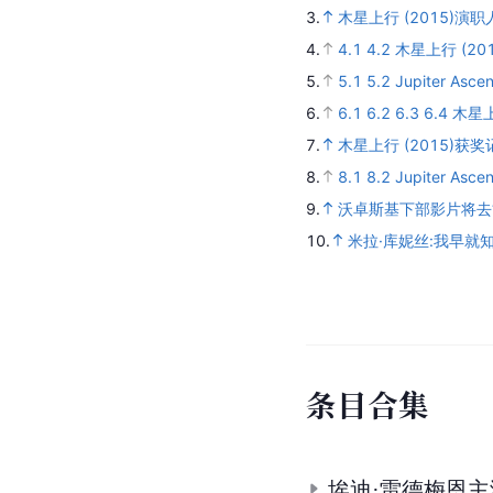
3.
木星上行 (2015)演职
4.
4.1
4.2
木星上行 (20
5.
5.1
5.2
Jupiter Asce
6.
6.1
6.2
6.3
6.4
木星上
7.
木星上行 (2015)获奖
8.
8.1
8.2
Jupiter Asce
9.
沃卓斯基下部影片将去“
10.
米拉·库妮丝:我早就
条
目
合
集
埃迪·雷德梅恩