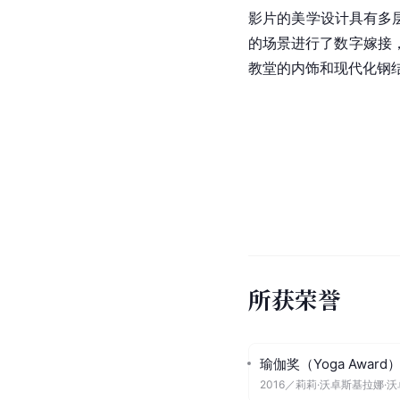
影片的美学设计具有多
的场景进行了数字
嫁接
教堂的内饰和现代化
钢
所获荣誉
瑜伽奖（Yoga Award
2016
／
莉莉·沃卓斯基拉娜·