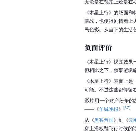
无论是在视觉上还是在动
《木星上行》的场面和
暗战，也使得剧情看上
民色彩。从当下的生活
负面评价
《木星上行》视觉效果
但相比之下，叙事逻辑
《木星上行》表面上是
可能。不过这些都停留
影片用一个财产纷争的
[
37
]
——《
羊城晚报
》
从《
黑客帝国
》到《
云
穿上滑板鞋飞行时候的