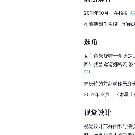
2011年10月，在拍摄《
在前期制作阶段，华纳
选角
女主角朱庇特一角原定
图》就曾邀请娜塔莉·
[
11
]
朱庇特
的前
苏联
移民身
2012年12月，《木星
视觉设计
视觉设计部分由和导演
时，沃卓斯基姐妹就希