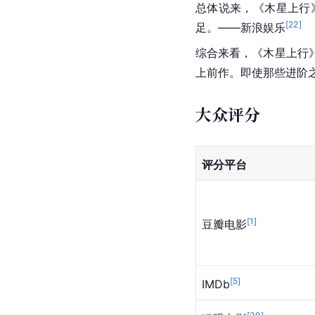
总体说来，《木星上行
[
22
]
足。——
新浪娱乐
综合来看，《木星上行
上前作。即使那些进阶
大众评分
评分平台
[
1
]
豆瓣电影
[
5
]
IMDb