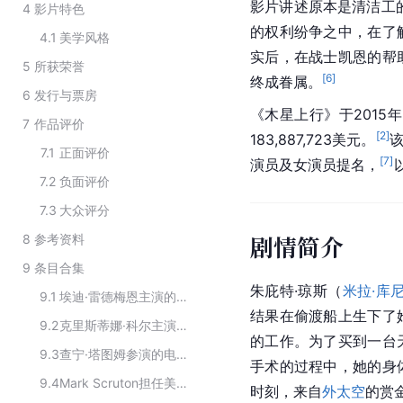
影片讲述原本是清洁工
4
影片特色
的权利纷争之中，在了
4.1
美学风格
实后，在战士凯恩的帮
5
所获荣誉
[
6
]
终成眷属。
6
发行与票房
《木星上行》于2015
7
作品评价
[
2
]
183,887,723美元。
该
7.1
正面评价
[
7
]
演员及女演员提名，
7.2
负面评价
7.3
大众评分
剧情简介
8
参考资料
9
条目合集
朱庇特·琼斯（
米拉·库
9.1
埃迪·雷德梅恩主演的电影
结果在偷渡船上生下了
9.2
克里斯蒂娜·科尔主演的电影
的工作。为了买到一台
9.3
查宁·塔图姆参演的电影作品
手术的过程中，她的身
9.4
Mark Scruton担任美术设计的作品
时刻，来自
外太空
的赏