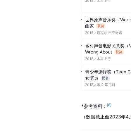
2015
／
木星上行
世界原声音乐奖（World S
曲家
获奖
2015
／
迈克尔·吉亚奇诺
乡村声音电影民意奖（VVF
Wrong About
获奖
2015
／
木星上行
青少年选择奖（Teen Cho
女演员
提名
2015
／
米拉·库尼斯
[
8
]
*参考资料：
（数据截止至2023年4