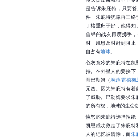
是告诉朱庇特，只要答
件，朱庇特犹豫再三终
丁格重归于好，他得知
曾经的战友再度携手，
时，凯恩及时赶到阻止
自占有
地球
。
心灰意冷的朱庇特在凯
持。在外星人的要挟下
哥巴勒姆（
埃迪·雷德梅
元凶。因为
朱庇特
有着
了威胁。巴勒姆要求朱
的所有权，地球的生命
愤怒的朱庇特选择拒绝
凯恩成功救走了朱庇特
人的记忆被清除，而
朱