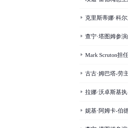
克里斯蒂娜·科
查宁·塔图姆参
Mark Scrut
古古·姆巴塔-劳
拉娜·沃卓斯基
妮基·阿姆卡-伯