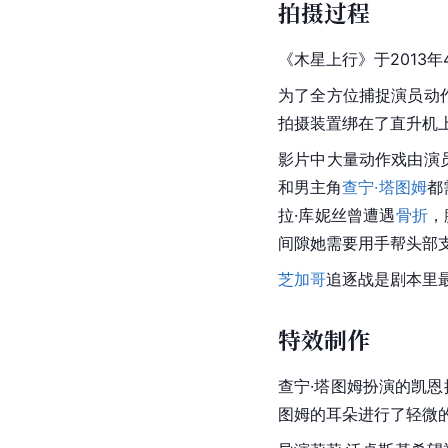
拍摄过程
《木星上行》于2013年
为了全方位捕捉演员动
拍摄装置绑在了直升机
影片中大量动作戏由演
和男主角
查宁·塔图姆
都
拉·库妮丝曾遭遇
骨折
，
间隙她需要用手帮头部
芝加哥
追逐战是剧本里
特效制作
查宁·塔图姆
扮演的凯恩
图姆的耳朵进行了轻微