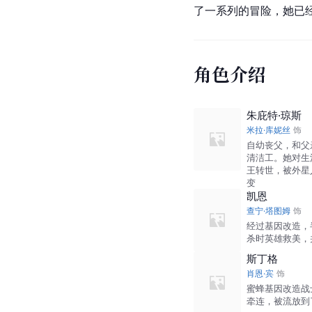
了一系列的冒险，她已
角色介绍
朱庇特·琼斯
米拉·库妮丝
饰
自幼丧父，和父
清洁工。她对生
王转世，被外星
变
凯恩
查宁·塔图姆
饰
经过基因改造，
杀时英雄救美，
斯丁格
肖恩·宾
饰
蜜蜂基因改造战
牵连，被流放到