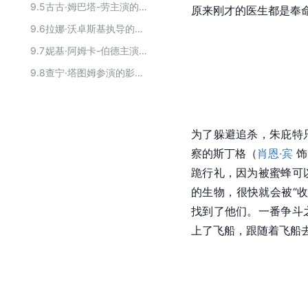
9.5
古古·姆巴塔-劳主演的电影
原来刚才的医生都是奉
9.6
拉娜·沃卓斯基执导的作品
9.7
妮基·阿姆卡-伯德主演的电影
9.8
查宁·塔图姆参演的影视作品
为了躲避追杀，朱庇特
察的斯丁格（
肖恩·宾
 
跪行礼，因为被蜜蜂可
的生物，很快就会被“
找到了他们。一番争斗
上了飞船，跟随着飞船