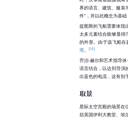
界的语言、建筑、服装等
件”，并以此概念为基
提图斯
的飞船需要体现
太多元素结合能够显得
的外形。由于该飞船在
[
15
]
塔
。
乔治·赫尔和艺术指导休·
语言结合，以达到导演
出蓝色的电流，这有别
取景
星际太空宫殿的场景在
括英国伊利大教堂、埃