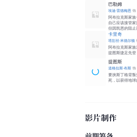
巴勒姆
埃迪·雷德梅恩
饰
阿布拉克斯家族
自己应该接管家
但因凯恩的阻止
卡里奇
塔彭丝·米德尔顿
阿布拉克斯家族
提图斯捷足先登
提图斯
道格拉斯·布斯
饰
要挟斯丁格背叛
死，以获得地球
影片制作
前期筹备