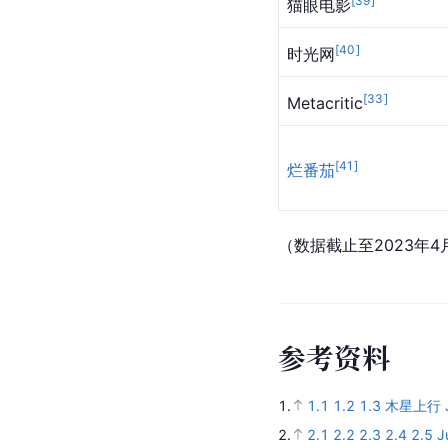
[
39
]
猫眼电影
[
40
]
时光网
[
33
]
Metacritic
[
41
]
烂番茄
（数据截止至2023年4
参
考
资
料
1.
1.1
1.2
1.3
木星上行 Ju
2.
2.1
2.2
2.3
2.4
2.5
J