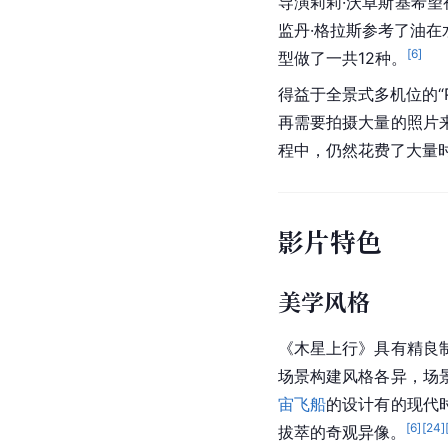
导演
莉莉·沃卓斯基
希望
监丹·格拉斯参考了油
[
6
]
型做了一共12种。
得益于全景式多机位的“P
再需要拍摄大量的照片
程中，仍然花费了大量
影片特色
美学风格
《木星上行》具有精良
场景构建风格各异，场
宙飞船
的设计有的现代
[
6
]
[
24
]
拔萃的奇观异像。