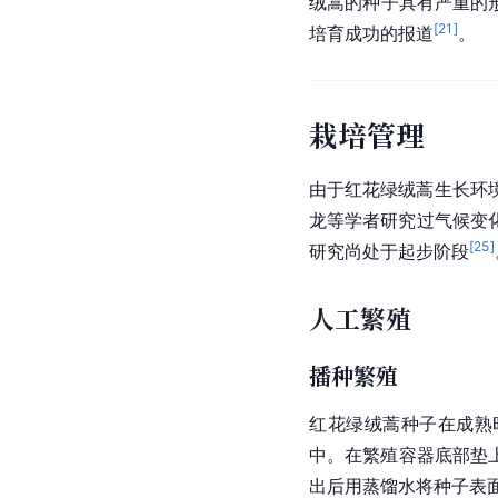
绒蒿的种子具有严重的
[
21
]
培育成功的报道
。
栽培管理
由于红花绿绒蒿生长环
龙
等学者研究过气候变
[
25
]
研究尚处于起步阶段
人工繁殖
播种繁殖
红花绿绒蒿种子在成熟
中。在繁殖容器底部垫
出后用蒸馏水将种子表面