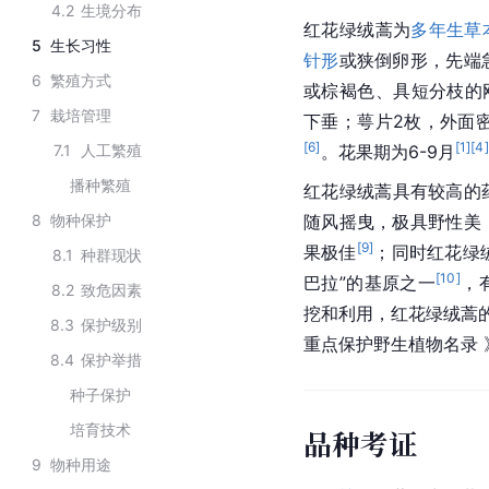
4.2
生境分布
红花绿绒蒿为
多年生草
5
生长习性
针形
或狭倒卵形，先端
6
繁殖方式
或棕褐色、具短分枝的
7
栽培管理
下垂；萼片2枚，外面
[
6
]
[
1
]
[
4
]
7.1
人工繁殖
。花果期为6-9月
播种繁殖
红花绿绒蒿具有较高的
8
物种保护
随风摇曳，极具野性美
[
9
]
果极佳
；同时红花绿
8.1
种群现状
[
10
]
巴拉”的基原之一
，
8.2
致危因素
挖和利用，红花绿绒蒿的
8.3
保护级别
重点保护野生植物名录 
8.4
保护举措
种子保护
培育技术
品种考证
9
物种用途