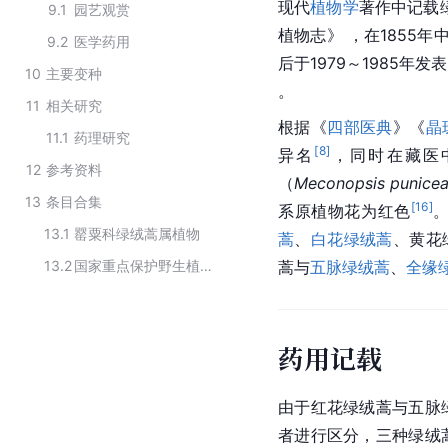
现代
植物学
著作中记载
9.1
园艺观赏
植物志》 ，在1855年
9.2
医学药用
后于1979～1985年
10
主要变种
。
11
相关研究
根据《
四部医典
》
《
晶
11.1
药理研究
[
8
]
异名
，同时在藏医
12
参考资料
（
Meconopsis punice
13
条目合集
[
16
]
系原植物花为红色
13.1
罂粟科绿绒蒿属植物
蒿
、
白花绿绒蒿
、黄花
13.2
国家重点保护野生植物（罂粟科）
蒿与
五脉绿绒蒿
、
全缘
药用记载
由于红花
绿绒蒿
与五脉
者进行区分，三种绿绒