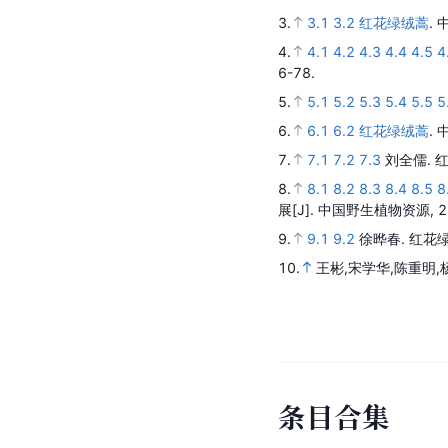
3.
3.1
3.2
红花绿绒蒿
.
4.
4.1
4.2
4.3
4.4
4.5
4
6-78.
5.
5.1
5.2
5.3
5.4
5.5
5
6.
6.1
6.2
红花绿绒蒿
.
7.
7.1
7.2
7.3
刘全儒.
8.
8.1
8.2
8.3
8.4
8.5
8
展
[J].
中国野生植物资源,
2
9.
9.1
9.2
徐晔春.
红花
10.
王彬,宋学华,陈重明,
条
目
合
集