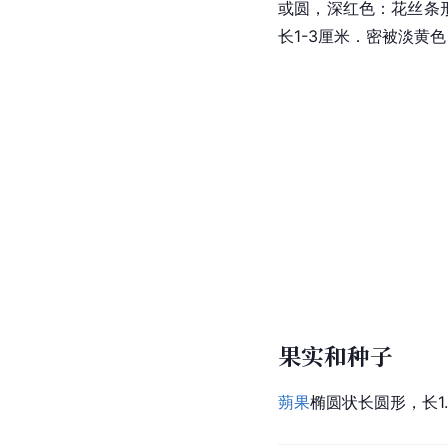
或圆，
深红色
：花丝条
长1-3厘米．密被淡黄
果实和种子
蒴果
椭圆状长圆形，长1