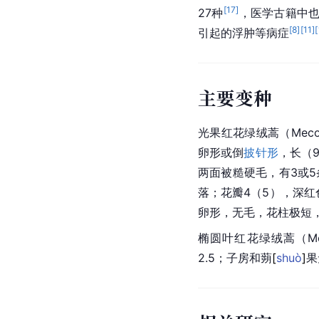
[
17
]
27种
，医学古籍中也
[
8
]
[
11
]
[
引起的浮肿等病症
主要变种
光果红花绿绒蒿（Meconopsi
卵形或倒
披针形
，长（9
两面被糙硬毛，有3或5
落；花瓣4（5），
深红
卵形，无毛，花柱极短，
椭圆叶红花绿绒蒿（Meconopsi
2.5；子房和
蒴
[
shuò
]
果