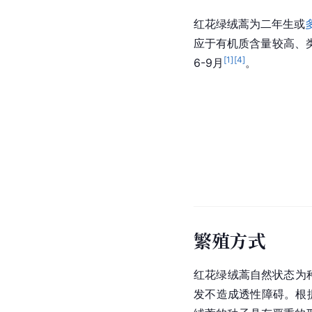
红花绿绒蒿为二年生或
应于有机质含量较高、
[
1
]
[
4
]
6-9月
。
繁殖方式
红花绿绒蒿自然状态为
发不造成透性障碍。根据