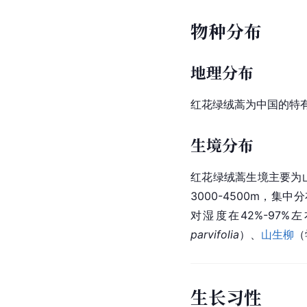
物种分布
地理分布
红花绿绒蒿为
中国
的特
生境分布
红花绿绒蒿生境主要为
3000-4500m，集中分
对湿度在42%-97
parvifolia
）、
山生柳
（
生长习性