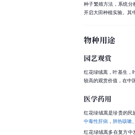
种子繁殖方法，系统分
开启
大田
种植实验。其
物种用途
园艺观赏
红花绿绒蒿，叶基生，
较高的观赏价值，在中
医学药用
红花绿绒蒿是珍贵的民
中毒性肝病
，
肺热咳嗽
红花
绿绒蒿
多在复方中