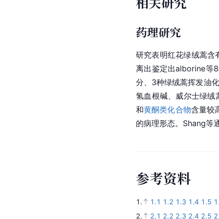
相关研究
药理研究
研究表明红花绿绒蒿含
离出鉴定出albori
分、3种绿绒蒿挥发油
氢血根碱、威尔士绿绒
和
黄酮类化合物
含量较
的病理形态。Shang
参
考
资
料
1.
1.1
1.2
1.3
1.4
1.5
1
2.
2.1
2.2
2.3
2.4
2.5
2