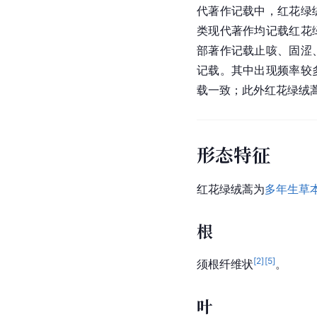
代著作记载中，红花绿
类现代著作均记载红花
部著作记载止咳、固涩
记载。其中出现频率较
载一致；此外红花绿绒
形态特征
红花绿绒蒿为
多年生草
根
[
2
]
[
5
]
须根纤维状
。
叶