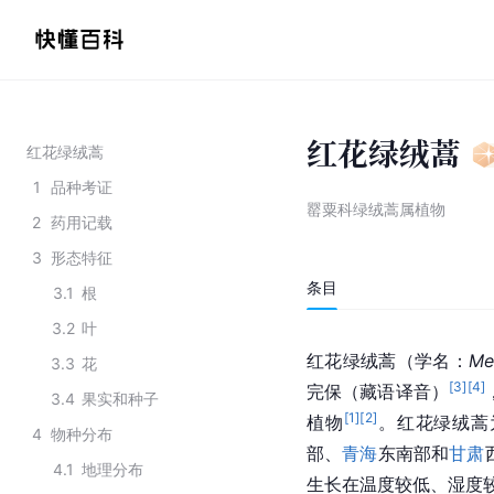
红花绿绒蒿
红花绿绒蒿
1
品种考证
罂粟科绿绒蒿属植物
2
药用记载
3
形态特征
条目
3.1
根
3.2
叶
红花绿绒蒿（学名：
Me
3.3
花
[
3
]
[
4
]
完保（藏语译音）
3.4
果实和种子
[
1
]
[
2
]
植物
。红花绿绒蒿
4
物种分布
部、
青海
东南部和
甘肃
4.1
地理分布
生长在温度较低、湿度