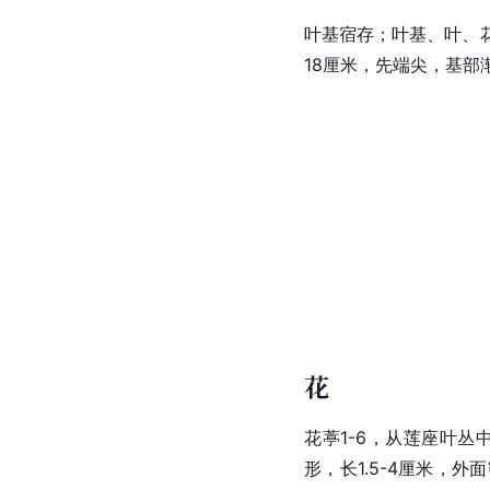
叶基宿存；叶基、叶、
18厘米，先端尖，基部
花
花葶1-6，从莲座叶
形，长1.5-4厘米，外