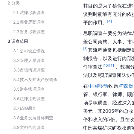
2
分类
其目的是为了确保在进
2.1
法律尽职调查
谈判时能够有充分的依
[
4
]
2.2
商业尽职调查
平的作用。
2.3
财务尽职调查
尽职调查主要分为法律
3
调查范围
盖公司架构、人事、市
[
8
]
其流程通常包括制定
3.1
公司设立情况
制报告，以及进行内部
3.2
管理人员调查
[
10
]
[
11
]
件审查法
、数据
3.3
市场情况调查
法以及尽职调查团队协
3.4
技术及知识产权调查
在
中国移动
收购
卢森堡
3.5
财务状况调查
管、银行家、律师、顾问
3.6
法律法规调查
场尽职调查。经过深入的
3.7
ESG调查
美元，其2005年的总
3.8
业务发展目标调查
倍和收入的5倍。且在收
3.9
文档合同调查
中部某煤矿探矿权收购