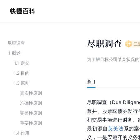
尽职调查
尽职调查
三
1
概述
为了解目标公司某某状况的
1.1
定义
1.2
目的
条目
1.3
原则
真实性原则
尽职调查（Due Diligen
准确性原则
兼并、股票或债券发行
完整性原则
和交易事项进行财务、
重要性原则
最初源自
英美法
系的案
1.4
作用
义，一是应遵守的义务