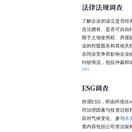
法律法规调查
了解企业的设立是否经
合法拥有、是否可自由
限于土地使用权、房屋
业的控股股东和其他关
在同业竞争而影响企业
纠纷情况，包括仲裁和
[
20
]
ESG调查
所谓ESG，即由环境(Env
司治理因素与投资过程
应对气候变化、参与
水
查内容包括公司管治架