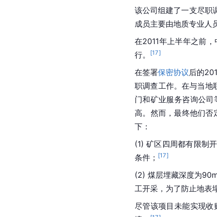
该公司组建了一支尽职
成员主要由地质专业人
在2011年上半年之
[
17
]
行。
在签署
保密协议
后的2
职调查工作。在与当地
门和矿业服务咨询公司
高。然而，最终他们否
下：
(1) 矿区四周都有
[
17
]
条件；
(2) 煤层埋藏深度为90m
工开采，为了防止地表
尽管该项目未能实现收