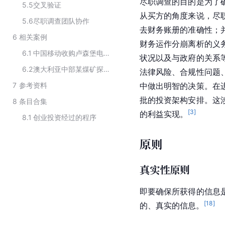
尽职调查的目的是为了
5.5
交叉验证
从买方的角度来说，尽
5.6
尽职调查团队协作
去财务账册的准确性；
6
相关案例
财务运作分崩离析的义
6.1
中国移动收购卢森堡电信公司
状况以及与政府的关系
6.2
澳大利亚中部某煤矿探矿权项目
法律风险、合规性问题
7
参考资料
中做出明智的决策。在
批的投资架构安排。这
8
条目合集
[
3
]
的利益实现。
8.1
创业投资经过的程序
原则
真实性原则
即要确保所获得的信息
[
18
]
的、真实的信息。