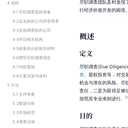
尽职调查团队及时发现
4
流程
行经济价值开发的困境
4.1
尽职调查前的准备
4.2
会见标的公司的管理者
4.3
实地调查标的公司
概述
4.4
拜访相关机构
4.5
收集和分析相关材料
定义
4.6
撰写尽职调查报告
尽职调查(Due Diligenc
4.7
内部复核
资
、股权投资等，对交
4.8
方案决策与谈判
机会与潜在的风险。尽
5
方法
责任，二是为获得足够
5.1
文件审查
[
按照其专业准则进行。
5.2
数据分析
5.3
市场研究
目的
5.4
调查访谈