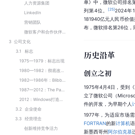
单》中，微软公司排名
人力资源集团
[
25
]
列第4位。
2024
LinkedIn
181940亿元人民币价
营销团队
布，微软排名第26位
微软客户和合作伙伴解决方案
3
公司文化
3.1
标志
历史沿革
1975—1979：标志出现
1980—1982：彻底改变品牌
创立之初
1982—1986年：Blibbet诞生
1975年4月4日，受
1987—2012：The Pac Man Logo
立了微软公司（Micros
2012：Windows打造的品牌
件的开发，为早期个人
3.2
企业使命
1977年，为适应市
3.3
经营理念
FORTRAN
的新
计算机
语
创新维持竞争活力
新墨西哥州
阿尔伯克基