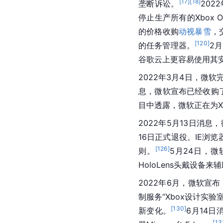
[
17
]
[
18
]
垄断诉讼。
202
停止生产所有的Xbox 
的价格收购
动视暴雪
，
[
120
]
的任务管理器。
2月
谷歌
云上更容易使用其
2022年3月4日，
微软
息，微软宣布已经收购了M
目中透露，微软正在为X
2022年5月13日消息，
16日正式退役。IE浏
[
126
]
则。
5月24日，
微
HoloLens头戴设备
2022年6月，微软宣布
制服务“Xbox设计实
[
130
]
新变化。
6月14日
[
13