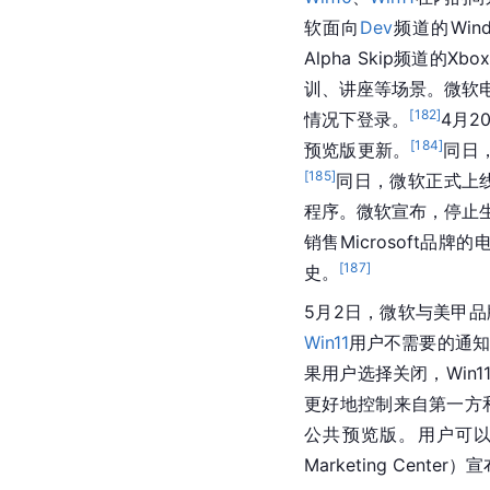
软面向
Dev
频道的
Win
Alpha 
Skip
频道的Xbox
训、讲座等场景。
微软电
[
182
]
情况下登录。
4月2
[
184
]
预览版更新。
同日
[
185
]
同日，
微软
正式上线了
程序。微软宣布，停止
销售Microsoft
[
187
]
史。
5月2日，
微软
与美甲品
Win11
用户不需要的通知
果用户选择关闭，Win
更好地控制来自第一方
公共预览版。用户可以
Marketing Cen