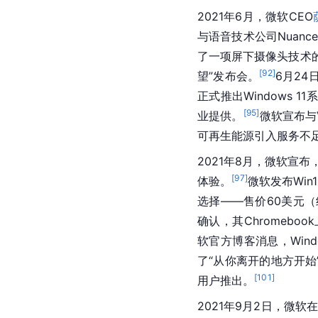
2021年6月，微软CEO
与语音技术公司Nuan
了一项屏下摄像头技术
[
92
]
望”发布会。
6月24
正式推出
Windows
 11
[
95
]
业提供。
微软宣布与Vo
可再生能源引入服务不
2021年8月，
微软
宣布，
[
97
]
体验。
微软发布Win11 
选择——售价60美元（约人
确认，其Chromeboo
软
官方博客消息，
Win
了“从你离开的地方开始”功
[
101
]
用户推出。
2021年9月2日，微