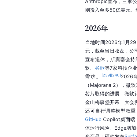
Anthropic宣布，
则投入至多50亿美元。当
2026年
当地时间2026年1月
元，截至当日收盘，公司
宣布退休，斯宾塞会持续担
软、
谷歌
等7家科技企
[
239
]
[
240
]
需求。
202
（Majorana 2
芯片取得的进展，微软计
金山梅森堡开幕，大会发
还可自行调整模型权重
GitHub
 Copilot
体运行风险。Edge增加
套产品；硬件发布
Surf