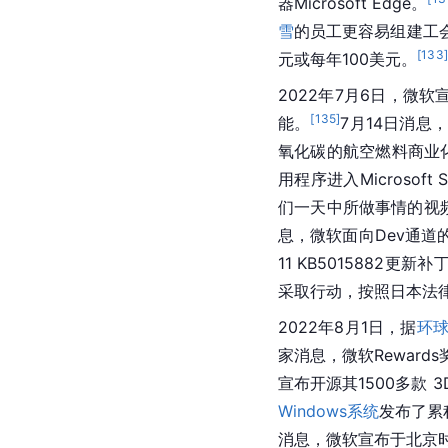
器Microsoft Edge。
雪
的员工更容易组建工
[
133
元或每年100美元。
2022年7月6日，微软
[
135
]
能。
7月14日消息
氧化碳的航空燃料商业
用程序进入
Microsoft
 
们一天中所做事情的视
息，微软面向Dev通道的I
11 KB5015882更
采取行动，按照
日本
法
2022年8月1日，据
环
家消息，微软Rewards
宣布开源其1500多款 
Windows系统
发布了累积
消息，
微软
宣布于北京时