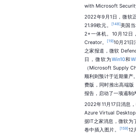
with 
Microsoft
Securi
2022年9月1日，微软
[
148
]
21.99欧元。
美国
当
2+一体机。10月12日
[
19
]
Creator。
10月21
之家报道，微软 Defend
日，
微软
为
Win10
和
Wi
（Microsoft Supply Ch
顺利则预计于近期量产
费版，同时推出高端版，并
报告，启动了一项遏制
2022年11月17日消息
Azure Virtual D
据IT之家消息，微软为了
[
159
]
卷中插入图片。
12