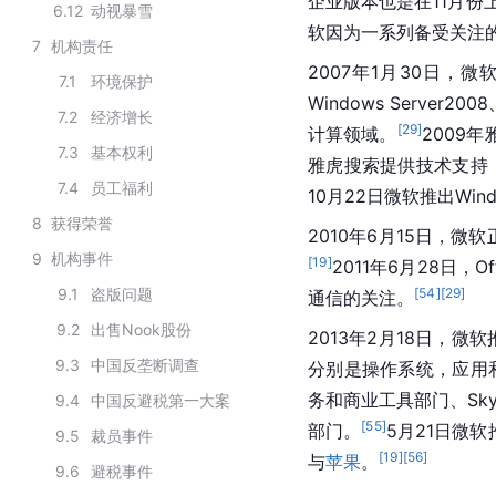
企业版本也是在11月份
6.12
动视暴雪
软
因为一系列备受关注
7
机构责任
2007年1月30日，微软向全
7.1
环境保护
Windows Server2008
7.2
经济增长
[
29
]
计算领域。
2009年
7.3
基本权利
雅虎搜索提供技术支持
7.4
员工福利
10月22日微软推出
Win
8
获得荣誉
2010年6月15日，微软正式
9
机构事件
[
19
]
2011年6月28日，Of
9.1
盗版问题
[
54
]
[
29
]
通信的关注。
9.2
出售Nook股份
2013年2月18日，微软
9.3
中国反垄断调查
分别是操作系统，应用
务和商业工具部门、
Sk
9.4
中国反避税第一大案
[
55
]
部门。
5月21日
微软
9.5
裁员事件
[
19
]
[
56
]
与
苹果
。
9.6
避税事件