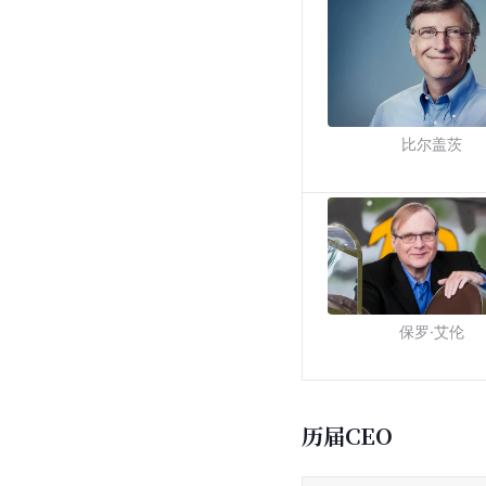
比尔盖茨
保罗·艾伦
历届CEO