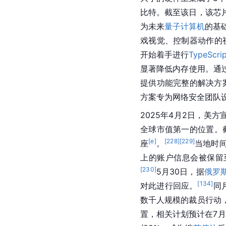
比特。截至该日，该芯
为未来
量子计算机
的基
戏视觉、控制器动作的
开始着手进行
TypeScrip
显著降低内存使用。通过
提供功能完整的解决方
方案专为网络安全团队设
2025年4月2日，美
全球市值第一的位置。截
[e]
[
228
]
[
229
]
座
。
当地时间
上的账户信息会被保留至
[
230
]
5月30日，据
俄罗
[
134
]
对此进行回应。
同
数千人规模的裁员行动
置，相关计划预计在7