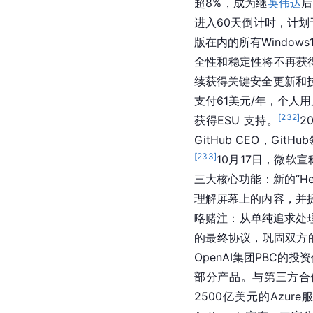
超8%，成为继
英伟达
后
进入60天倒计时，计划
版在内的所有Windo
全性和稳定性将不再获得
续获得关键安全更新和
支付61美元/年，个人用
[
232
]
获得ESU 支持。
2
GitHub CEO，Gi
[
233
]
10月17日，微软宣
三大核心功能：新的“Hey, 
理解屏幕上的内容，并提供
略赌注：从单纯追求处
的最终协议，巩固双方的
OpenAI集团PBC的
部分产品。与第三方合
2500亿美元的Azur