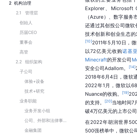
2
机构治理
Explorer、Micros
2.1
管理层
（Azure）、数字服务市
创始人
还通过其创投公司微软创投（
历届CEO
技术创新和创业生态的
[
10
]
董事会
2011年5月10日
以72亿美元收购
诺基
高管
Minecraft
的开发公司
M
2.2
组织架构
[
14
]
安全公司Adallom。
子公司
2018年6月4日，微
体验+设备
2022年1月，微软以
技术+研究
[
19
]
Nuance的收购。
2
业务职能
[
20
]
的支持。
当地时间7
业务开发小组
破4万亿美元的上市公
公司、外部和法律事务
在2022年胡润世界5
金融集团
500强榜单中，微软公