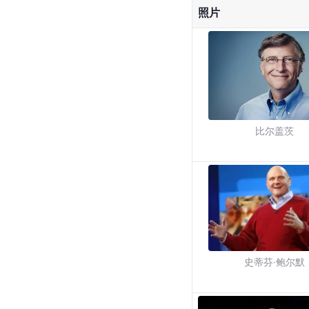
照片
比尔盖茨
史蒂芬·鲍尔默