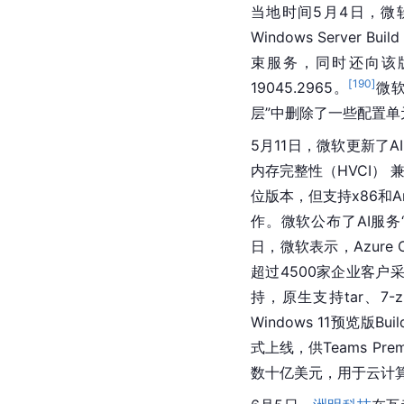
当地时间5月4日，
微
Windows Server Bu
束服务，同时还向该版本以
[
190
]
19045.2965。
微软
层”中删除了一些配置
5月11日，微软更新了
内存完整性（HVCI） 兼容性
位版本，但支持x86和A
作。微软公布了AI服务“Co
日，微软表示，Azure 
超过4500家企业客户采用
持，原生支持tar、7-z
Windows 11预览版Build
式上线，供Teams Pr
数十亿美元，用于云计