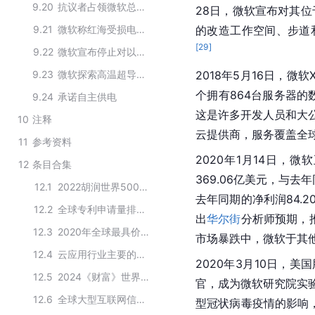
9.20
抗议者占领微软总裁办公室
28日，微软宣布对其位
9.21
微软称红海受损电缆影响Azure服务
的改造工作空间、步道和
[
29
]
9.22
微软宣布停止对以色列国防部的订阅及服务
9.23
微软探索高温超导重构数据中心供电
2018年5月16日，
个拥有864台服务器的
9.24
承诺自主供电
这是许多开发人员和大公
10
注释
云提供商，服务覆盖全球
11
参考资料
2020年1月14日，
微软
12
条目合集
369.06亿美元，与去
12.1
2022胡润世界500强公司TOP150
去年同期的净利润84.
12.2
全球专利申请量排名前20的美国公司
出
华尔街
分析师预期，
12.3
2020年全球最具价值500大品牌榜前50强
市场暴跌中，
微软
于其
12.4
云应用行业主要的云服务提供商
2020年3月10日，
12.5
2024《财富》世界500强TOP50
官，成为微软研究院实
12.6
全球大型互联网信息技术企业
型冠状病毒
疫情的影响