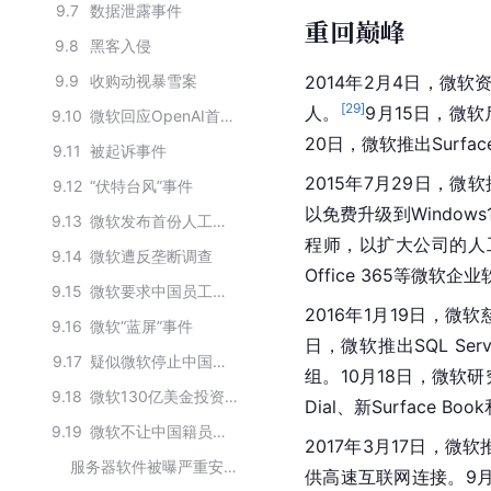
9.7
数据泄露事件
重回巅峰
9.8
黑客入侵
9.9
收购动视暴雪案
2014年2月4日，微软
[
29
]
人。
9月15日，微
9.10
微软回应OpenAI首席执行官被罢免
20日，
微软
推出Surfac
9.11
被起诉事件
2015年7月29日，微
9.12
“伏特台风”事件
以免费升级到Windows
9.13
微软发布首份人工智能透明度报告
程师，以扩大公司的人
9.14
微软遭反垄断调查
Office 365等微软企
9.15
微软要求中国员工使用iPhone
2016年1月19日，微
9.16
微软“蓝屏”事件
日，微软推出SQL Serve
9.17
疑似微软停止中国区运营
组。10月18日，微软
9.18
微软130亿美金投资OpenAI恐打水漂
Dial、新Surface Bo
9.19
微软不让中国籍员工参与美军技术协助
2017年3月17日，微软推出
服务器软件被曝严重安全漏洞
供高速互联网连接。9月