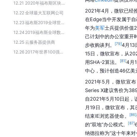
12.21
2020年福布斯区块链50强榜单（第2期）
2021年4月，微软已经
12.22
全球最大互联网公司
在
Edge
当中开发属于自己的
12.23
福布斯2019全球世界品牌价值100强榜单
年为
美军
士兵提供价值2
12.24
2019福布斯全球数字经济100强榜
己计划中的办公室重开
12.25
云服务器提供商
[
79
]
步收购谈判。
4月13
12.26
2017年世界100强企业在华贡献排行榜
15日，微软宣布，从2
[
81
]
用SHA-2算法。
4月
中心，预计创造46亿美
2021年5月，微软宣布，
Series X建议售价为38
自2021年5月10日
月19日，微软宣布，其
[
86
]
结束IE浏览器使命。
[
87
]
的“双地”办公模式。
纳德拉称为“这十年来对