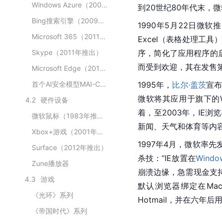
Windows Azure（2008年推出）
到20世纪80年代末，
微
Bing搜索引擎（2009年推出）
1990年5月22日微软推
Microsoft 365（2011年推出）
Excel
（表格处理工具
Skype（2011年推出）
序，简化了应用程序的启
而受到欢迎，其在发售第
Microsoft Edge（2015年推出）
首个AI安全模型MAI-Cyber-1-Flash（2026年推出）
1995年，
比尔·盖茨
宣
微软将其应用于旗下的W
4.2
硬件设备
着，至2003年，IE浏
微软鼠标（1983年推出）
新闻、天气和体育等内
Xbox+游戏（2001年推出）
1997年4月，
微软
率先发
Surface（2012年推出）
杀技：“IE放置在
Windo
Zune播放器
崩溃边缘，急需现金支持
4.3
游戏
默认浏览器绑定在Ma
《光环》系列
Hotmail，并在六年后用
《帝国时代》系列