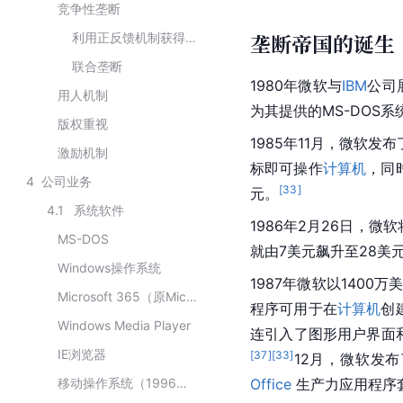
竞争性垄断
垄断帝国的诞生
利用正反馈机制获得垄断地位
联合垄断
1980年微软与
IBM
公司
用人机制
为其提供的MS-DOS
版权重视
1985年11月，微软发
激励机制
标即可操作
计算机
，同
4
公司业务
[
33
]
元。
4.1
系统软件
1986年2月26日，微
MS-DOS
就由7美元飙升至28美元
Windows操作系统
1987年微软以1400
Microsoft 365（原Microsoft Office）
程序可用于在
计算机
创
Windows Media Player
连引入了图形用户界面
IE浏览器
[
37
]
[
33
]
12月，微软发布
移动操作系统（1996年推出）
Office
 生产力应用程序