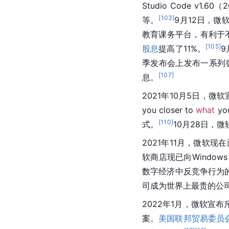
Studio Code v
[
103
]
等。
9月12日，微
教育课务平台，有利于
[
105
]
股息
提高了11%。
9
季发布会上发布一系列
[
107
]
息。
2021年10月5日，微
you closer to 
what
 yo
[
110
]
式。
10月28日，
2021年11月，微软现在
软商店现已向Windows
数字经济中反竞争行为
司
成为世界上最贵的公
2022年1月，微软宣布
案。
美国联邦贸易委员