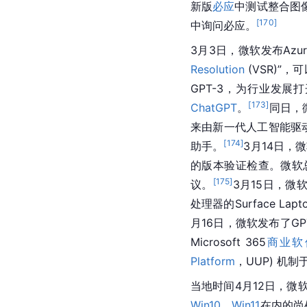
新版
必应
中测试整合图
[
170
]
中询问必应。
3月3日，微软发布Azur
Resolution
 (VSR)
GPT-3，为行业发展
[
173
]
ChatGPT
。
同日，
来由新一代
人工智能
驱
[
174
]
助手。
3月14日，
微
的版本验证检查。微软总裁B
[
175
]
议。
3月15日，微
处理器的
Surface
 La
月16日，
微软
发布了GPT
Microsoft
 365
商业软
Platform
，UUP) 机
当地时间4月12日，微软
Win10
、
Win11
在内的尚