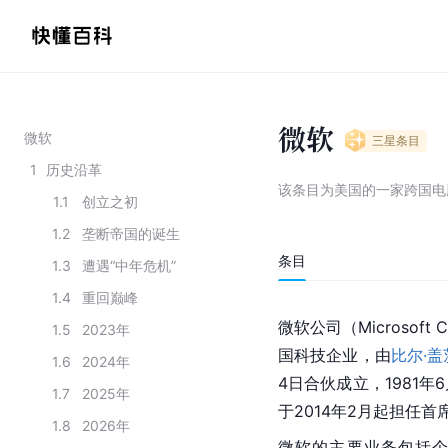
微软
微软
三星
条目
1
历史沿革
该条目为
美国的一家跨国电
1.1
创立之初
1.2
垄断帝国的诞生
条目
1.3
遭遇“中年危机”
1.4
重回巅峰
微软公司（Microsoft
1.5
2023年
国科技企业，由
比尔·盖
1.6
2024年
4日合伙成立，1981年
1.7
2025年
于2014年2月起担任首
1.8
2026年
微软的主要业务包括个人计算