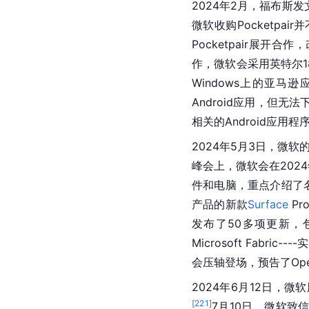
2024年2月，福布斯
微软收购Pocketpa
Pocketpair展开合
作，微软会采用英特尔1
Windows上的亚
Android应用，但无
相关的Android应用程
2024年5月3日，微
峰会上，微软会在2024
件和电脑，重点介绍了名为“
产品的新款
Surface
 P
发布了50多项更新，包
Microsoft Fabric
会压轴登场，预告了Ope
2024年6月12日，微
[
221
]
7月10日，微软致