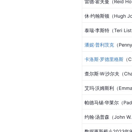
雷德·霍夫曼（Reid Ho
休·约翰斯顿（Hugh Jo
泰瑞·李斯特（Teri Lis
潘妮·普利茨克
（Penny
卡洛斯·罗德里格斯
（Ca
查尔斯·W·沙尔夫（Charl
艾玛·沃姆斯利（Emma 
帕德马锡·华莱尔（Padma
约翰·汤普森
（John W
数据更新截止2023年