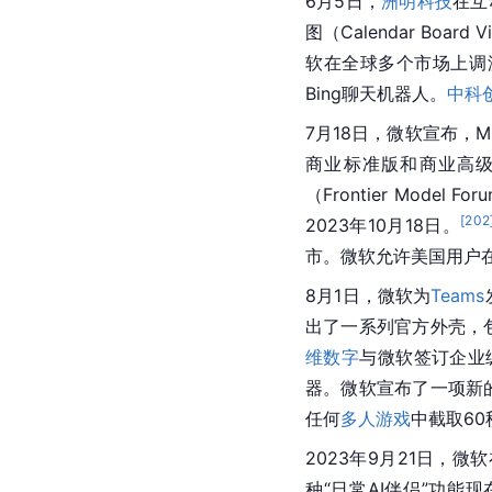
6月5日，
洲明科技
在互
图（Calendar Board
软在全球多个市场上调游
Bing聊天机器人。
中科
7月18日，
微软
宣布，Mi
商业标准版和商业高
（Frontier Mod
[
202
2023年10月18日。
市。微软允许
美国
用户
8月1日，微软为
Teams
出了一系列官方外壳，包
维数字
与
微软
签订企业
器。微软宣布了一项新的报
任何
多人游戏
中截取6
2023年9月21日，微
种“日常AI伴侣”功能现在