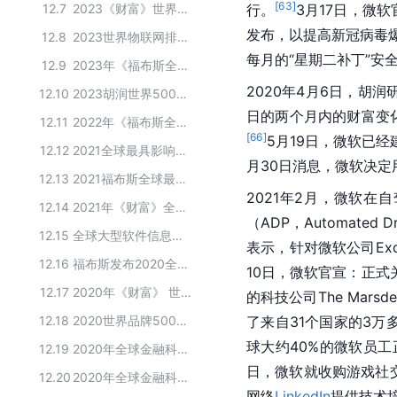
[
63
]
12.7
2023《财富》世界500强TOP50
行。
3月17日，
微软
发布，以提高新冠病毒爆发
12.8
2023世界物联网排行榜·金榜百强
每月的“星期二补丁”安
12.9
2023年《福布斯全球企业2000强》top100
2020年4月6日，胡
12.10
2023胡润世界500强榜单—TOP10企业名单
日的两个月内的财富变
12.11
2022年《福布斯全球企业2000强》top100
[
66
]
5月19日，
微软
已经
12.12
2021全球最具影响力的企业巨头
月30日消息，微软决定
12.13
2021福布斯全球最佳雇主TOP100
2021年2月，微软在
12.14
2021年《财富》全球最受赞赏公司
（ADP，Automated Dri
12.15
全球大型软件信息技术企业
表示，针对
微软公司
E
12.16
福布斯发布2020全球品牌价值100强
10日，微软官宣：正式关
12.17
2020年《财富》 世界500强TOP100
的科技公司The Mars
12.18
2020世界品牌500强TOP10
了来自31个国家的3万
球大约40%的
微软
员工
12.19
2020年全球金融科技专利百强榜—美国入围企业
日，微软就收购游戏社
12.20
2020年全球金融科技专利排行榜top100
网络
LinkedIn
提供技术