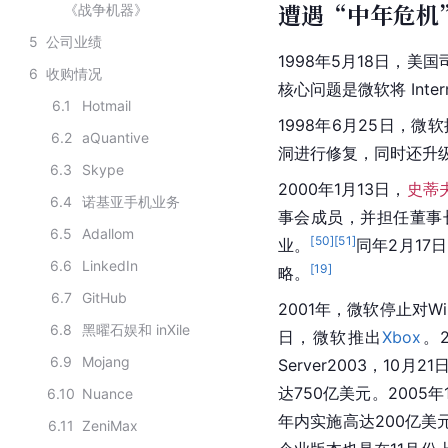
遭遇“中年危机
《战争机器》
5
公司业绩
1998年5月18日，
美国
6
收购情况
核心问题是微软将 Inter
6.1
Hotmail
1998年6月25日，
微软
6.2
aQuantive
洞进行修复，同时还升
6.3
Skype
2000年1月13日，
史蒂
6.4
诺基亚手机业务
事会成员，并担任董事长
6.5
Adallom
[
50
]
[
51
]
业。
同年2月17
6.6
LinkedIn
[
19
]
略。
6.7
GitHub
2001年，微软停止对Wi
6.8
黑曜石娱和 inXile
日，
微软
推出
Xbox
。2
6.9
Mojang
Server2003，10月21
达750亿美元。2005年
6.10
Nuance
年内实施高达200亿美
6.11
ZeniMax