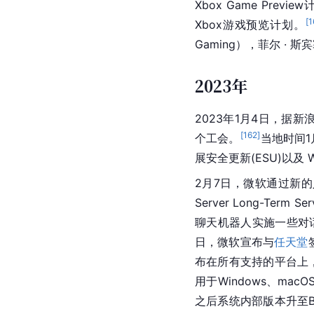
Xbox Game Prev
[
1
Xbox游戏预览计划。
Gaming），菲尔 · 斯宾
2023年
2023年1月4日，据新
[
162
]
个工会。
当地时间1
展安全更新(ESU)以及 W
2月7日，微软通过新的
Server Long-T
聊天机器人实施一些对
日，微软宣布与
任天堂
布在所有支持的平台上，为表
用于
Windows
、
macO
之后系统内部版本升至Build 1