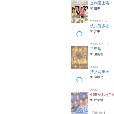
饰
邹志云
2016-04-29
精忠岳飞
饰
秦桧
2013-07-04
冰是睡着的水
饰
金医生
2010-08-11
完美结局
饰
周振华
2009-09-15
当狗爱上猫
饰
苗準
2008-07-21
伙头智多星