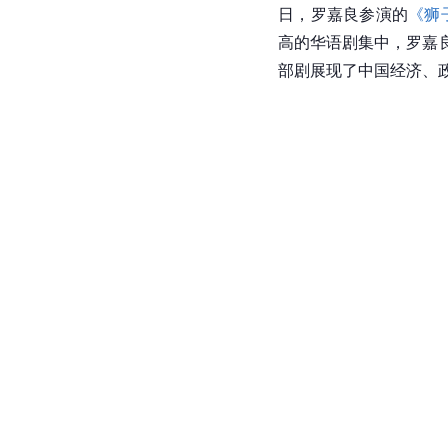
2021年，罗嘉良从业
有多部获奖作品的演员
2022年1月4日，罗嘉
谁是英雄》
播出，在剧
日，罗嘉良参演的
《狮
高的华语剧集中，罗嘉良
部剧展现了中国经济、