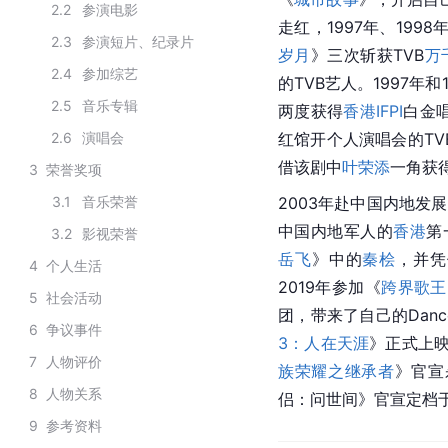
2.2
参演电影
走红，1997年、1998
2.3
参演短片、纪录片
岁月
》三次斩获TVB
万
2.4
参加综艺
的TVB艺人。1997
2.5
音乐专辑
两度获得
香港IFPI
白金唱
2.6
演唱会
红馆开个人演唱会的TV
借该剧中
叶荣添
一角获得
3
荣誉奖项
3.1
音乐荣誉
2003年赴中国内地发
中国内地军人的
香港
第
3.2
影视荣誉
岳飞
》中的
秦桧
，并凭
4
个人生活
2019年参加《
跨界歌王
5
社会活动
团，带来了自己的Dance
6
争议事件
3：人在天涯
》正式上
7
人物评价
族荣耀之继承者
》官宣
8
人物关系
侣：问世间》官宣定档于
9
参考资料