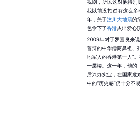
视剧，所以这对他特别
我以前没拍过有这么多
年，关于
汶川大地震
的
色拿下了
香港
杰出爱心
2009年对于罗嘉良
善辩的中华儒商鼻祖、
地军人的香港第一人”
一层楼。这一年，他的
后兴办实业，在国家危
中的“历史感”仍十分