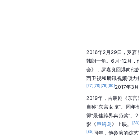
2016年2月29日，
韩朗一角。6月-12月，
会》，罗嘉良回港向他
西卫视和腾讯视频倾力
[
77
]
[
78
]
[
79
]
[
80
]
2017年
2019年，古装剧《东
自称“东宫女孩”。同年
得“最佳跨界典范奖”。
[
83
影《
巨鳄岛
》上映。
[
85
]
同年，他参演的综艺