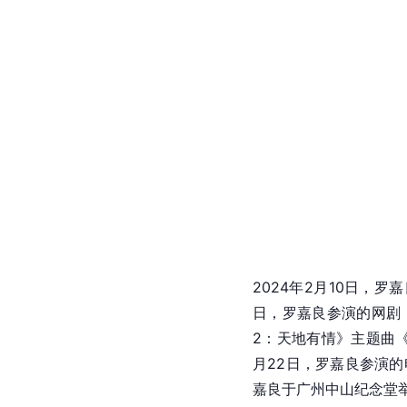
影视作品。
日，罗嘉良与
佘诗曼
、
[
107
]
正式开机。
10月
目《鲁豫有约一日行第