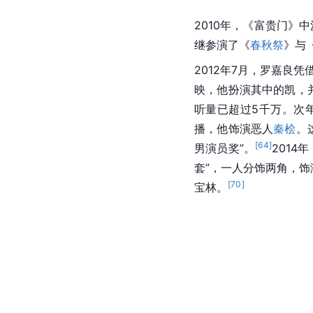
2010年，《富贵门》
继参演了《
春秋祭
》与
2012年7月，罗嘉良凭
映，他扮演其中的凯，并
听量已超过5千万。次年
播，他饰演恶人
秦桧
。
[
64
]
男演员奖”。
201
套”，一人分饰两角，饰演
[
70
]
宝林。