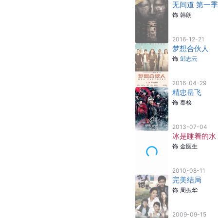
饰
皇上
2022-09-27
战毒
饰
陈坚
2020-07-09
夜天子
饰
杨应龙
2018-08-14
怒海红尘
饰
军官
2017-04-20
无间道 第一季
饰
韩朗
2016-12-21
梦想合伙人