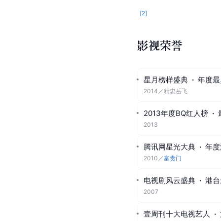
2025年6月28日
荣誉奖项
音乐荣誉
香港IFPI唱片协会
·
I
1998
／
天地豪情
[
2
]
影视荣誉