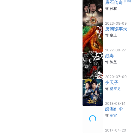
主要作品
参演电视剧
孤鹰
暂未上映
[
114
]
廉石传奇
饰
孙权
2023-09-09
唐朝诡事录