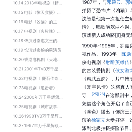
1987年，与
邓碧云
、
郭
10.14
2013年电视剧《精忠岳飞》的主要演员
拍摄了恐怖片《凶猫》
10.15
电影《惊天救援》的主要演员
沈智是他第一次担任主
10.16
电影《凶猫》的主要演职人员
情》，唱歌演戏两不误。
10.17
电视剧《火玫瑰》的演员
演戏新人成功
跻[jī]
身无
10.18
饰演过秦惠文王的男演员
1990年-1995年，
10.19
饰演过秦桧的男演员
视作品。1993年，
陈勋
10.20
香港电视剧《天地男儿》的主演
侠电视剧《
射雕英雄传
10.21
2001年TVB万千星辉贺台庆获奖者
的古装爱情剧《
侠女游
10.22
电视剧《 廉石传奇》的演职人员
《精武五虎》，片中饰
《寰宇风情》这档真人
10.23
电视剧《追击者》的主要演员
[
25
]
[
26
]
导，
在这部剧中
10.24
2000年万千星辉颁奖典礼获奖人物
凭借这个角色开启了自
10.25
电视剧《城市故事》的演员
《聊斋》播出（饰演王
10.26
1998TVB万千星辉贺台庆获奖者
演的
徐家立
大受好评，
10.27
1997年万千星辉颁奖典礼获奖人物
派到北极拍摄探险节目