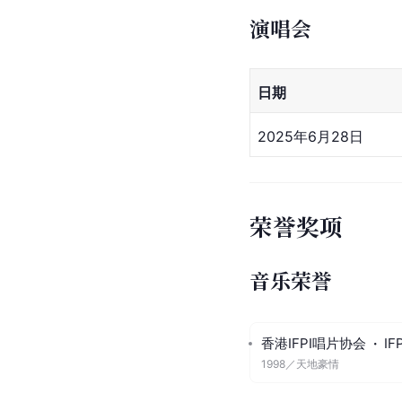
1.你的心让
恋的人
5.
生陪你过
患难见真情
1988-11-25
1.患难见真情
蒸发
6.说
[
15
]
秦始皇
1986-05-27
1.秦始皇
2
6.谁令这
10.最痴一仗
演唱会
日期