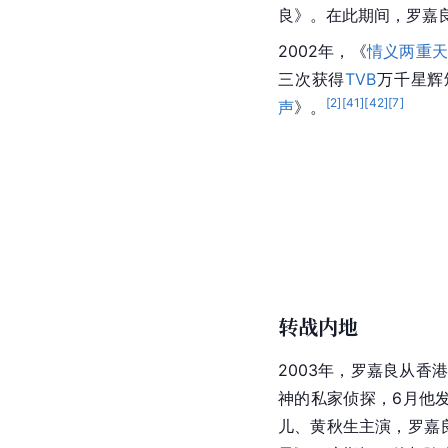
良》。在此期间，罗嘉
2002年，《
情义两重
三次获得
TVB
万千星辉
[
2
]
[
41
]
[
42
]
[
7
]
声
》。
转战内地
2003年，罗嘉良从香
神的私家侦探，6月他
儿、黄秋生主演，罗嘉良饰