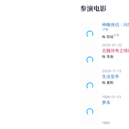
节第二季）
1990
成功路上
饰
锺文杰
1990
龙廷争霸
饰
沈智
1988
[
116
]
参演电影
神雕侠侣：问
[
13
]