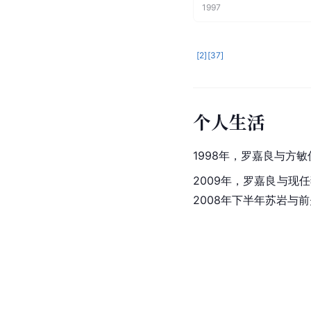
2000 TVB万千星辉颁
获奖
2000
／
创世纪Ⅱ天地有情
TVB万千星辉颁奖典礼
2000
／
七姐妹
壹周刊十大电视艺人
·
1999
TVB万千星辉颁奖典礼
1998
／
天地豪情
壹周刊十大电视艺人
·
1997
[
2
]
[
37
]