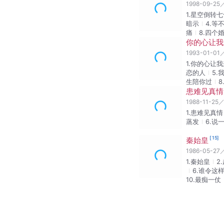
1.纯属意外
到尽头
5.
9.爱突然
晴天
13.
[
38
]
创世纪
1999-11-18
／
1.仍然在痛
会为你高兴
郁势Rock And
谁更重要
1
17.姑娘
关
21.好青
界早已拉近
8.现在笑一
2.劲草娇花
圆
36.说
[
3
天地豪情
1998-09-25
1.星空倒转
暗示
4.等
痛
8.四个
你的心让我
1993-01-01