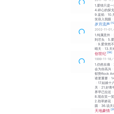
[
111
]
会
2024-09-22
志云饭局
香港无线生活台
2006
[
116
]
音乐专辑
刘珺儿vs
2017-10-17
1.爱情只是
4.碎心的探
9.蓝焰
10
笑容入我眼
[
1
岁月流声
2002-11-01