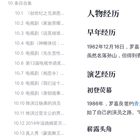
10
条目合集
人物经历
10.1
《创世纪之兄弟恩怨》的主要演员
10.2
电视剧《家族荣耀》的主要演员
早年经历
10.3
电视剧《说英雄谁是英雄》主要演员
10.4
电影《神雕侠侣：问世间》演职人员
1962年12月16日
10.5
电视剧《先生贵性》的演职员
虽然名落孙山，但得到
10.6
第13届电视华鼎奖获奖者
演艺经历
10.7
电视剧《相思令》的主要演员
10.8
电视剧《我们这十年》的演职人员
初登荧幕
10.9
电视剧《唐朝诡事录》的主要演职人员
10.10
饰演过杨康的演员
1986年，罗嘉良签约
香
始了自己的演员之路。“
10.11
饰演过晋文公的男演员
10.12
2014年温德姆星月榜样盛典获奖者
崭露头角
10.13
真人秀《蒙面舞王》主要演员