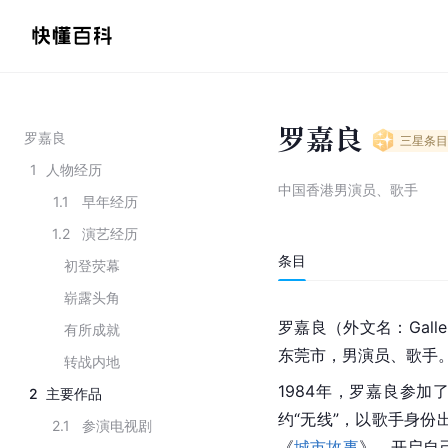
罗嘉良
罗嘉良
三星
条目
1
人物经历
中国香港男演员、歌手
1.1
早年经历
1.2
演艺经历
条目
初登荧幕
崭露头角
罗嘉良（外文名：Galle
有所成就
东莞市，男演员、歌手
转战内地
1984年，罗嘉良参加
2
主要作品
约“无线”，以歌手身份
2.1
参演电视剧
《
城市故事
》，开启自己