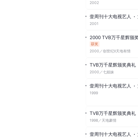
星月榜样盛典
·
年度最
2014
／
精忠岳飞
2013年度BQ红人榜
·
2013
腾讯网星光大典
·
年度
2010
／
富贵门
电视剧风云盛典
·
港台
2007
壹周刊十大电视艺人
·
2002
壹周刊十大电视艺人
·
2001