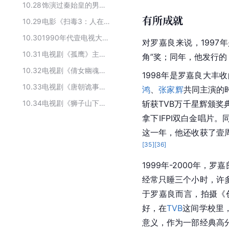
10.28
饰演过秦始皇的男演员
有所成就
10.29
电影《扫毒3：人在天涯》的主要演员
10.30
1990年代壹电视大奖十大电视艺人第一位
对罗嘉良来说，1997
10.31
电视剧《孤鹰》主要演职员
角”奖；同年，他发行
10.32
电视剧《倩女幽魂》的演员
1998年是罗嘉良大丰
10.33
电视剧《唐朝诡事录》的演员
鸿
、
张家辉
共同主演的
10.34
电视剧《狮子山下的故事》主要演职员
斩获TVB万千星辉颁奖
拿下IFPI双
白金唱片
。
这一年，他还收获了壹
[
35
]
[
36
]
1999年-2000年
经常只睡三个小时，许
于罗嘉良而言，拍摄《
好，在
TVB
这间学校里
意义，作为一部经典高