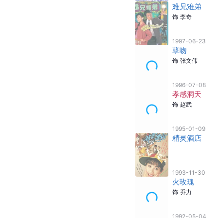
饰
郑中
2005-07-07
卫斯理
饰
卫斯理
2003
情义两重天
饰
谭以伦
2002
创世纪1:地产
饰
叶荣添
1999-10-11
难兄难弟
饰
李奇
1997-06-23
孽吻