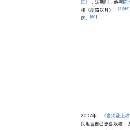
星
》，这期间，他与
陈
[
2
]
[
46
]
和《胡茄汉月》。
[
50
]
辉。
2007年，《
当狗爱上猫
良坦言自己更喜欢猫，