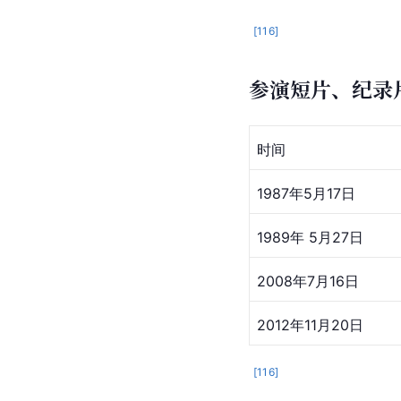
[
12
]
饰
郭靖
2025-01-22
北魏传奇之情
饰
李彪
2009-11-13
失业皇帝
饰
夏刚
1999-01-01
梦杀
1989
[
116
]
参演短片、纪录