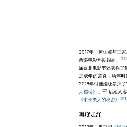
2017年，柯佳嬿与
[
56
]
两部电影热度很高。
届台北电影节还获得了
是成年的棠真，幼年时
2016年柯佳嬿还参演
[
20
]
大稻埕
》，
后她又客
[
61
]
《
市长夫人的秘密
》
再度走红
2019年，电视剧《
想见