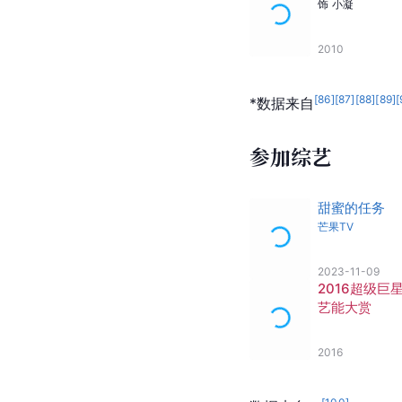
饰
小凝
2010
[
86
]
[
87
]
[
88
]
[
89
]
[
*数据来自
参加综艺
甜蜜的任务
芒果TV
2023-11-09
2016超级巨
艺能大赏
2016