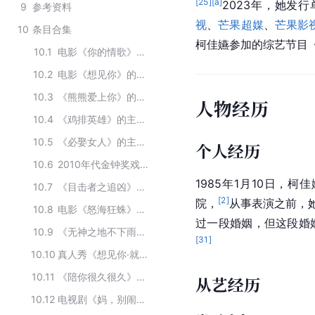
[
25
]
[a]
2023年，她发
9
参考资料
视
、
芒果超媒
、
芒果影
10
条目合集
柯佳嬿参加的综艺节目
10.1
电影《你的情歌》主要演员
10.2
电影《想见你》的主要演员
10.3
《熊熊爱上你》的主要演员
人物经历
10.4
《鸡排英雄》的主要演员
10.5
《必娶女人》的主要演员
个人经历
10.6
2010年代金钟奖戏剧节目女主角
1985年1月10日，
10.7
《目击者之追凶》的主要演员
[
2
]
院，
从事表演之前，她
10.8
电影《怒海狂蛛》的演职人员
过一段婚姻，但这段婚
10.9
《无神之地不下雨》的主要演员
[
31
]
10.10
真人秀《想见你·就见你 Live彩蛋音乐会》的主要演出人员
10.11
《陪你很久很久》的主要演员
从艺经历
10.12
电视剧《妈，别闹了！》主要演员