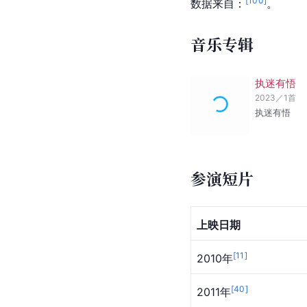
[
100
]
数据来自：
。
音乐专辑
执迷有悟
2023
／
1
首
执迷有悟
参演短片
上映日期
[
11
]
2010年
[
40
]
2011年