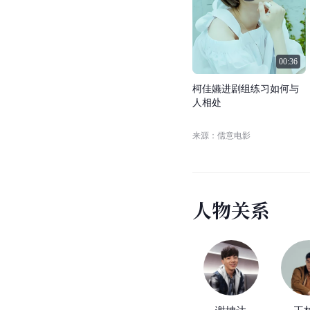
00:36
柯
佳
嬿
进
剧
组
练
习
如
何
与
人
相
处
来源：儒意电影
人
物
关
系