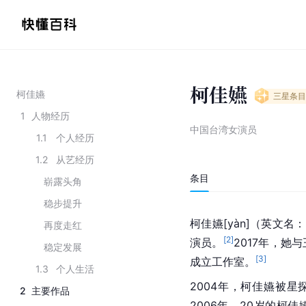
柯佳嬿
柯佳嬿
三星
条目
1
人物经历
中国台湾女演员
1.1
个人经历
1.2
从艺经历
条目
崭露头角
稳步提升
柯佳嬿[yàn]（英文名：
再度走红
[
2
]
演员。
2017年，
稳定发展
[
3
]
成立工作室。
1.3
个人生活
2004年，柯佳嬿被
2
主要作品
2006年，20岁的柯