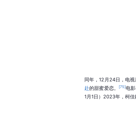
同年，12月24日，电
[
75
]
赴
的甜蜜爱恋。
电影
1月1日）2023年，柯