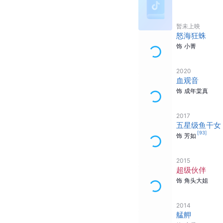
暂未上映
怒海狂蛛
饰
小菁
2020
血观音
饰
成年棠真
2017
五星级鱼干女
[
93
]
饰
芳如
2015
超级伙伴
饰
角头大姐
2014
艋舺