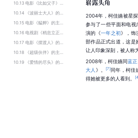
崭露头角
10.13
电影《比如父子》主要演员
10.14
《波丽士大人》的主要演员
2004年，柯佳嬿被
星
10.15
电影《艋舺》的主要演员
参与了一些平面和电视
10.16
电视剧《稍息立正我爱你》的主要演员
演的《
一年之初
》，饰
部作品正式出道，这是
10.17
电影《摆渡人》的主要演职员
让人印象深刻，被人称为
10.18
《超级伙伴》的主要演员
2008年，柯佳嬿同
蓝正
10.19
《爱情的尽头》的主要演员
[
7
]
大人
》。
同年，柯佳
[
得她被更多的人看到。