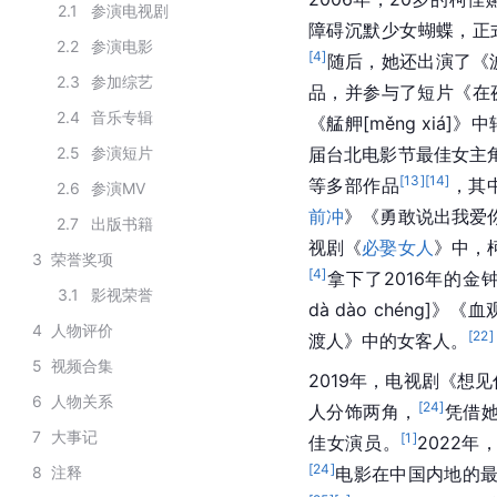
2.1
参演电视剧
障碍沉默少女蝴蝶，正
2.2
参演电影
[
4
]
随后，她还出演了《
2.3
参加综艺
品，并参与了短片《在
2.4
音乐专辑
《艋舺[měng xiá
2.5
参演短片
届台北电影节最佳女主
[
13
]
[
14
]
等多部作品
，其
2.6
参演MV
前冲
》《勇敢说出我爱
2.7
出版书籍
视剧《
必娶女人
》中，
3
荣誉奖项
[
4
]
拿下了2016年的金
3.1
影视荣誉
dà dào chéng]
4
人物评价
[
22
]
渡人》中的女客人。
5
视频合集
2019年，电视剧《想
6
人物关系
[
24
]
人分饰两角，
凭借她
7
大事记
[
1
]
佳女演员。
2022年
[
24
]
8
注释
电影在中国内地的最终