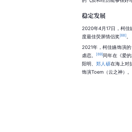
的气质和经历能够很好
稳定发展
2020年4月17日，柯
[
68
]
度最佳荧屏情侣奖
。
2021年，柯佳嬿饰演
[
69
]
虐恋。
同年在《爱的
阳明、
郑人硕
在海上对
饰演Toem（云之神）。