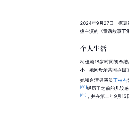
2024年9月27日，据
嬿主演的《童话故事下
个人生活
柯佳嬿18岁时同初恋
小，她同母亲共同承担
她和
台湾
男演员
王柏杰
[
80
]
经历了之前的几段感
[
81
]
，并在第二年9月15