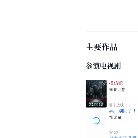
主要作品
参演电视剧
模仿犯
饰
胡允慧
暂未上映
妈，别闹了！
饰
若敏
2022