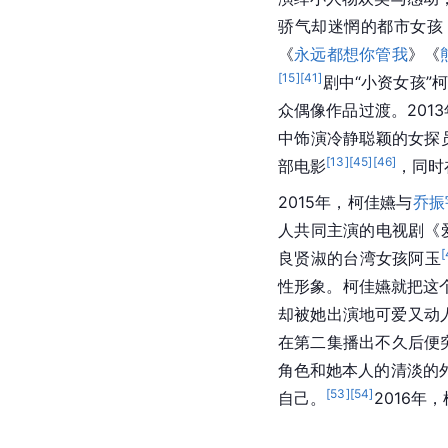
骄气却迷惘的都市女孩
《
永远都想你管我
》《
[
15
]
[
41
]
剧中“小资女孩”柯
众偶像作品过渡。201
中饰演冷静聪颖的女探
[
13
]
[
45
]
[
46
]
部电影
，同时
2015年，柯佳嬿与
乔振
人共同主演的电视剧《
[
良贤淑的台湾女孩阿玉
性形象。柯佳嬿就把这
却被她出演地可爱又动
在第二集播出不久后便
角色和她本人的清淡的
[
53
]
[
54
]
自己。
2016