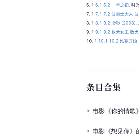
6.
6.1
6.2
一年之初
.
时光
7.
7.1
7.2
波丽士大人 波丽
8.
8.1
8.2
渺渺 (2008)
.
9.
9.1
9.2
败犬女王 败犬女
10.
10.1
10.2
比赛开始 
条
目
合
集
电影《你的情歌
电影《想见你》