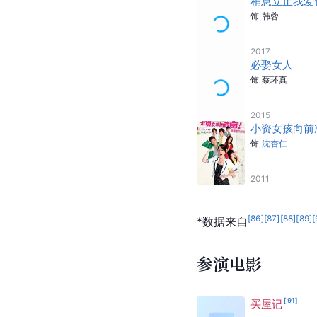
稍息立正我爱
饰
韩蓉
2017
必娶女人
饰
蔡环真
2015
小资女孩向前
饰
沈杏仁
2011
[
86
]
[
87
]
[
88
]
[
89
]
[
*数据来自
参演电影
[
91
]
买屋记