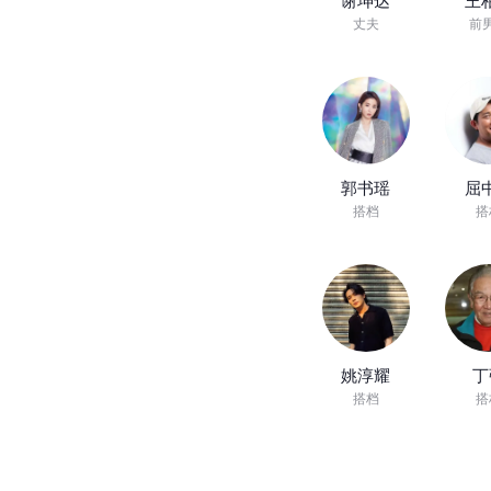
谢坤达
王
丈夫
前
郭书瑶
屈
搭档
搭
姚淳耀
丁
搭档
搭