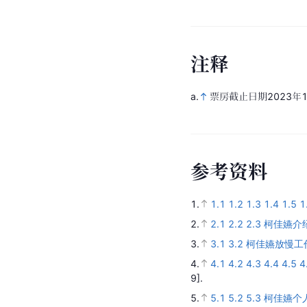
注
释
a.
票房截止日期2023年
参
考
资
料
1.
1.1
1.2
1.3
1.4
1.5
1
2.
2.1
2.2
2.3
柯佳嬿介
3.
3.1
3.2
柯佳嬿放慢工
4.
4.1
4.2
4.3
4.4
4.5
4
9].
5.
5.1
5.2
5.3
柯佳嬿个