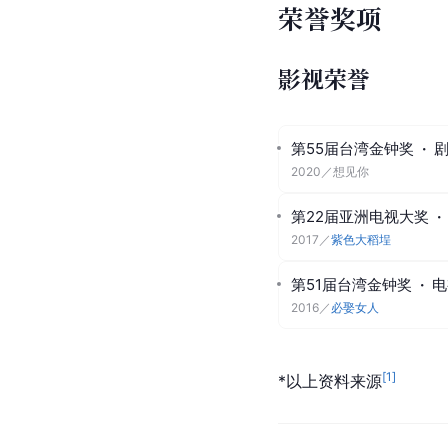
荣誉奖项
影视荣誉
第55届台湾金钟奖
·
2020
／
想见你
第22届亚洲电视大奖
·
2017
／
紫色大稻埕
第51届台湾金钟奖
·
电
2016
／
必娶女人
[
1
]
*以上资料来源