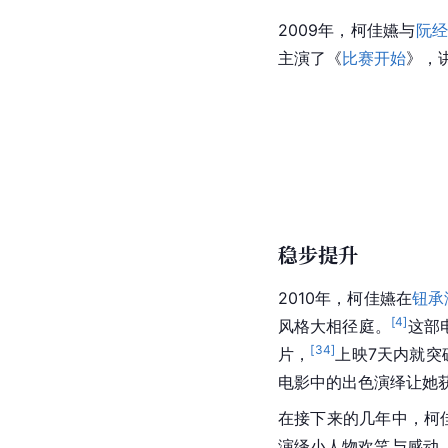
2009年，柯佳嬿与
阮
主演了《
比赛开始
》，
稳步提升
2010年，柯佳嬿在
钮承
[
4
]
风格大相径庭。
这部
[
34
]
片，
上映7天内就突
电影中的出色演绎让她
在接下来的几年中，柯
演绎小人物欢笑与感动