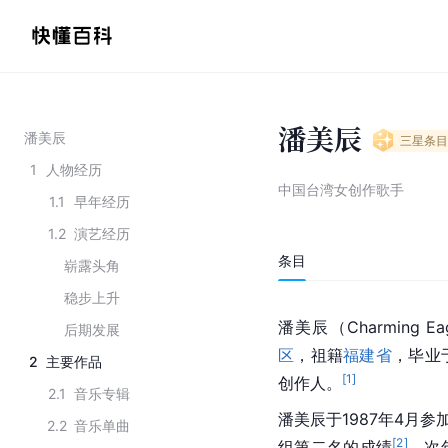
潘美辰
潘美辰
三星
条目
1
人物经历
中国台湾女创作歌手
1.1
早年经历
1.2
演艺经历
条目
崭露头角
稳步上升
潘美辰（Charming
后期发展
区
，祖籍
福建省
，毕业
2
主要作品
[
1
]
创作人。
2.1
音乐专辑
潘美辰于1987年4月
2.2
音乐单曲
[
2
]
组第二名的成绩
。次