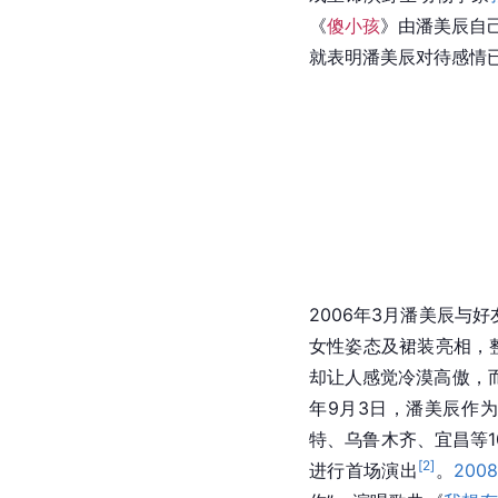
《
傻小孩
》由潘美辰自
就表明潘美辰对待感情
2006年3月潘美辰与
女性姿态及裙装亮相，
却让人感觉冷漠高傲，
年9月3日，潘美辰作为
特、乌鲁木齐、宜昌等1
[
2
]
进行首场演出
。
20