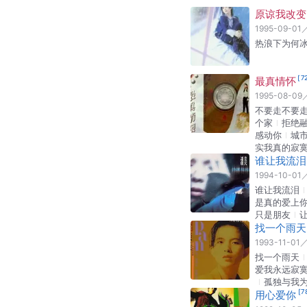
原谅我改变
1995-09-01
热浪下为何
[
7
最真情怀
1995-08-09
不要走不要
个家
拒绝
感动你
城
实我真的寂
谁让我流泪
1994-10-01
谁让我流泪
是真的爱上
只是朋友
找一个雨天
1993-11-01
找一个雨天
爱我永远寂
孤独与我
[
7
用心爱你