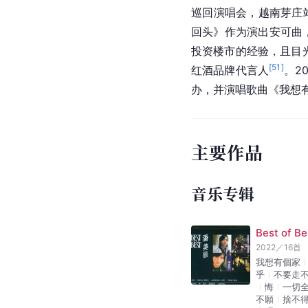
巡回演唱会，越南芽庄
回头》作为演出安可曲
投资楼市的经验，且目
[
51
]
红酒品牌代言人
。2
办，并演唱歌曲《我想
主要作品
音乐专辑
Best of Be
2022
／
16
首
我想有個家
乎
不要走
悔
一切
不願
捨不