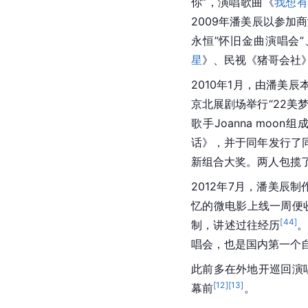
你”，演唱歌曲《
我想
2009年潘美辰以参加
永恒”怀旧金曲演唱会”
星
》、民视《猪哥会社
2010年1月，由潘美
京北展剧场举行“22美
歌手Joanna moon
话》，并于同年发行了同
新组合大奖。两人包揽
2012年7月，潘美
忆的微电影上线一周便
[
44
]
制，讲述过往经历
。
唱会，也是国内第一个
此前多在外地开巡回演唱
[
12
]
[
13
]
幕前
。