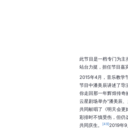
此节目是一档专门为主
站台力挺，担任节目嘉
2015年4月，音乐教
节目中潘美辰讲述了导
你走回那一年辉煌传奇
云星剧场举办“潘美辰
共同献唱了《明天会更
彩排时不慎受伤，但仍
[
49
]
共同庆生。
2019