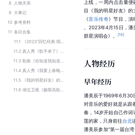
上线，一周内点击量便
8
人物关系
目《我的明星好友》的
9
大事记
《
音乐传奇
》节目，演
10
参考资料
。2023年4月15日
11
条目合集
[
16
]
群星演唱会》。
11.1
《2023“回忆经典 唱响三亚”群星璀璨演唱会》主要演员
11.2
真人秀《歌手来了》的主要演职员
人物经历
11.3
歌曲《你知道我知道》的创作人员
11.4
真人秀《我要上春晚2012》的主要演员
早年经历
11.5
《我的明星好友》的参演嘉宾
11.6
湖北卫视《极限高歌》评委
潘美辰于1969年6月
对音乐的爱好就是从跟
奏，14岁开始自己作
莲的家，只身前往
台北
潘美辰参加“第一届台