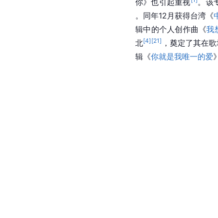
你》也引起重视
。该
。同年12月获得台湾《
辑中的个人创作曲《
我
[
4
]
[
21
]
北
，奠定了其在歌
辑《
你就是我唯一的爱