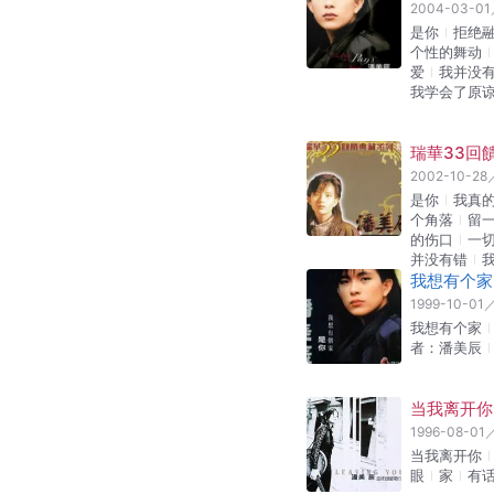
2004-03-01
是你
拒绝
个性的舞动
爱
我并没
我学会了原
瑞華33回饋
2002-10-28
是你
我真
个角落
留
的伤口
一
并没有错
我想有个家
1999-10-01
我想有个家
者：潘美辰
当我离开你
1996-08-01
当我离开你
眼
家
有