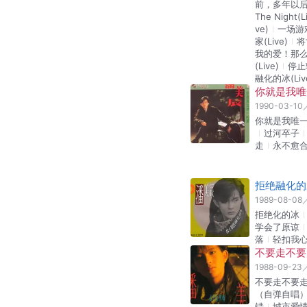
前，多年以后（
The Night(L
ve)
一场游
家(Live)
将
我的爱！那么
(Live)
停止
融化的冰(Liv
你就是我唯
1990-03-10
你就是我唯
过河卒子
走
永不愈
拒绝融化的
1989-08-08
拒绝化的冰
学会了原谅
落
轻扣我
不要走不要
1988-09-23
不要走不要
（自弹自唱
错
城市爱