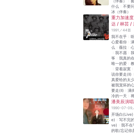
（伴奏）
什么
不要
冰（伴奏）
重力加速度表
达 / 林芸 
1991
／
44
首
我不在乎
心爱着你
么
薇拉
我不愿
筝
我真的
唯一的爱
背着寂寞
说你要走(II)
真爱给的太
被我宠坏的
要走(II)
满街
冷的一天
潘美辰演唱会
1990-07-09
开场白(Live)
e)
写不完的爱
ve)
我不在乎
的歌/忘记你是