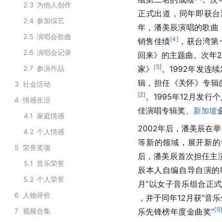
2.3
为他人创作
正式出道，同年即获台
2.4
参加综艺
年，潘美辰演唱的歌曲
2.5
演唱会歌曲
[
4
]
销售佳绩
，获台湾第
2.6
演唱会记录
回来》的主题曲。次年
[
5
]
2.7
参演作品
家》
。1992年发连
辑，担任《关怀》专辑
3
社会活动
[
2
]
。1995年12月发
4
情感生活
佳演唱专辑奖、
新加坡
4.1
家庭情感
2002年后，潘美辰在
4.2
个人情感
等新的领域，展开新的
5
荣誉奖项
后，潘美辰首次担任主
5.1
音乐荣誉
辰本人自编自导自演的
5.2
个人荣誉
月”以女子音乐组合正
6
人物评价
，并于同年12月获“音
[
9
]
7
视频合集
乐先锋榜年度金曲奖”