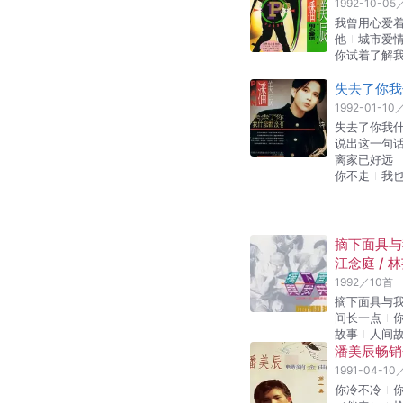
1992-10-05
我曾用心爱
他
城市爱
你试着了解
失去了你我
1992-01-10
失去了你我
说出这一句
离家已好远
你不走
我
摘下面具与我
江念庭 / 林
1992
／
10
首
摘下面具与
间长一点
故事
人间
潘美辰畅销
1991-04-10
你冷不冷