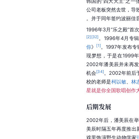
韩国的“四大天王”之
公司老板突然去世，导
。并于同年签约波丽佳
1996年3月“乐之殿
[
2
]
[
32
]
。1996年4月
[
1
]
你
》
。1997年发布专
现梦想，于是在199
2002年潘美辰并未
[
34
]
机会
。2002年前
校的老师是
柯以敏
、
林
星就是你全国歌唱创作
后期发展
2002年后，潘美辰在
美辰时隔五年再度推出
戏里饰演野生动物学家