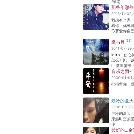
自唱)
那些年那些
2016-11-02
我想有个家
着你
你就
你要爱你自
[
56
]
鹰与月
2011-07-29
Intro
伤心
怎么可以
B
l
前世情缘
音乐之雨-
2009-01-01
把根留住
最冷的夏天
2006-09-29
最冷的夏天
穿越时空的
使
最好的...