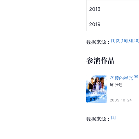
2018
2019
[
1
]
[
2
]
[
15
]
[
8
]
[
48
数据来源：
参演作品
[
6
]
圣棱的星光
饰
张翎
2005-10-24
[
2
]
数据来源：