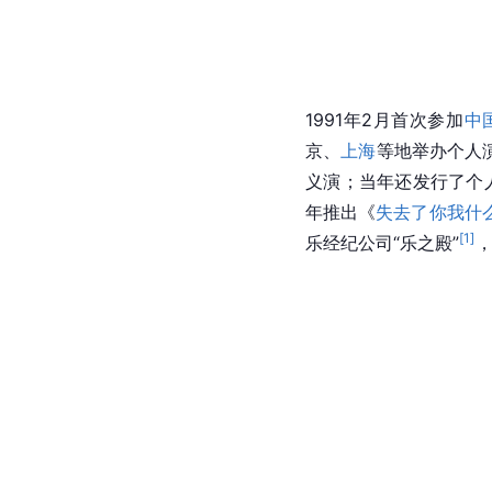
1991年2月首次参加
中
京、
上海
等地举办个人
义演；当年还发行了个
年推出《
失去了你我什
[
1
]
乐经纪公司“乐之殿”