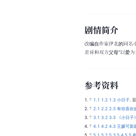
第25集
朱劲草调查画家王不悔
签约成为画家，但后来
到拒绝。米娜帮助朱劲
后，顾茉莉无辜获释。
家庭问题，
朱大力
拒绝
第26集
朱劲草调查画家王不悔
的世界。朱大力突然接
房。复婚的顾茉莉和朱
[
27
]
参考资料：
剧
情
简
介