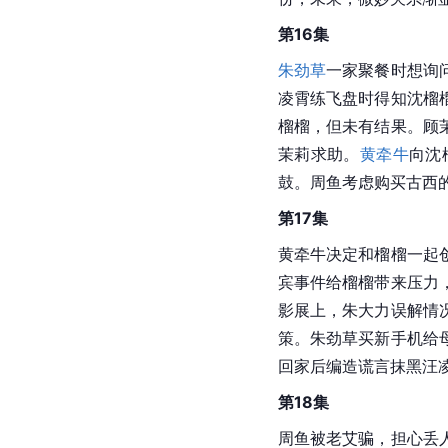
草。汪凌霄感谢沈榴榴
第14集
沈榴榴家水管爆裂，自
劲草给
张善亚
的相机，
亚视频，决定干涉。高
第15集
中秋节当天，新产品上
榴榴在酒吧遇到汪凌霄
名短信，前往金山，朱
此有所触动。朱劲草向
份，未果，微妙关系渐
第16集
朱劲草
一家聚餐时想询
凌霄练飞盘时得知沈榴