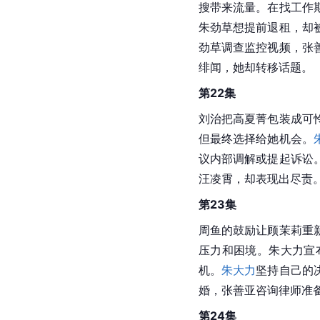
顾茉莉偷换了朱劲草的
海涛送顾茉莉去金山，
并称与顾茉莉将复婚，
帮忙驱赶缠着自己的女
第20集
顾茉莉和朱劲草在调查
情，引起朱劲草和顾茉
私下与刘治合作翻供，
夏菁遭受网络暴力。周
第21集
周鱼邀请顾茉莉谈恋爱
搜带来流量。在找工作
朱劲草想提前退租，却
劲草调查监控视频，张
绯闻，她却转移话题。