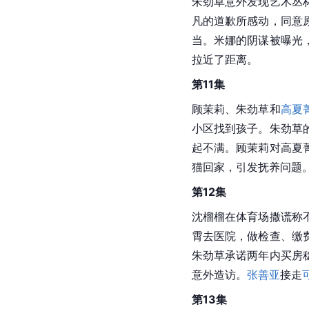
吃汉堡。严隶摔画后告
进晚餐，却遭遇父母突
并发生了一些尴尬场面
第9集
顾茉莉为严隶找了个乡
邀请顾茉莉当经纪人。
一篇匿名文章揭露严隶
好。顾茉莉调查发现体
和朱劲草的复杂关系。
第10集
朱劲草意外发现艺术丛
凡的道歉所感动，同意
当。米娜的阴谋被曝光
拉近了距离。