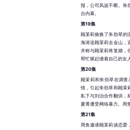
榴榴，但未有结果。顾
茉莉求助。
黄牵牛
向沈
鼓。周鱼考虑购买古西
第17集
黄牵牛决定和榴榴一起
宾事件给榴榴带来压力
影展上，朱大力误解情
策。朱劲草买新手机给
回家后编造谎言抹黑汪
第18集
周鱼被老艾骗，担心丢
报，公司风波不断。朱
台内幕。
第19集