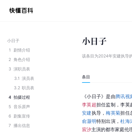
小日子
小日子
1
剧情介绍
该条目为
2024年安建执导
2
角色介绍
3
演职员表
条目
3.1
演员表
3.2
职员表
《小日子》是由
腾讯视
4
拍摄过程
李英超
担任监制，李英
5
音乐原声
安建
执导，
梅英菊
担任
6
剧集宣传
俞灏明
特别出演，
杜海
7
播出信息
宸汐
主演的都市家庭伦