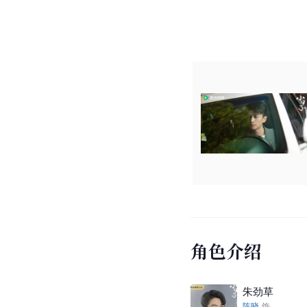
角色介绍
朱劲草
陈晓
饰