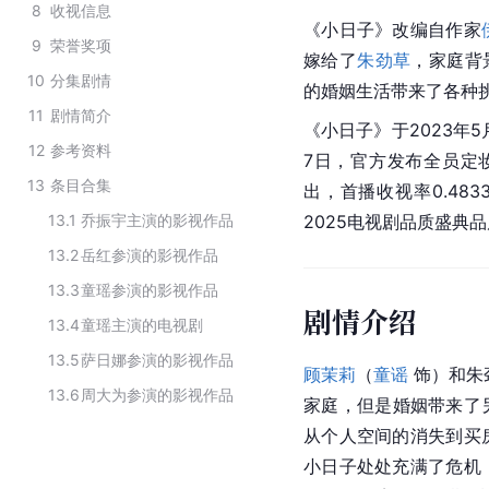
8
收视信息
《小日子》改编自作家
9
荣誉奖项
嫁给了
朱劲草
，家庭背
10
分集剧情
的婚姻生活带来了各种
11
剧情简介
《小日子》于2023年5
12
参考资料
7日，官方发布全员定
13
条目合集
出，首播收视率0.483
13.1
乔振宇主演的影视作品
2025电视剧品质盛典品
13.2
岳红参演的影视作品
13.3
童瑶参演的影视作品
剧情介绍
13.4
童瑶主演的电视剧
13.5
萨日娜参演的影视作品
顾茉莉
（
童谣
 饰）和朱
13.6
周大为参演的影视作品
家庭，但是婚姻带来了
从个人空间的消失到买
小日子处处充满了危机