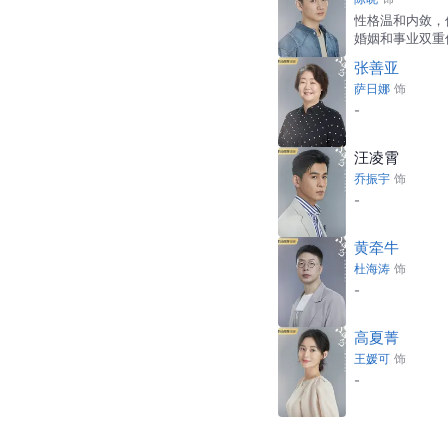
性格温和内敛，
婚姻和事业双重
张善亚
萨日娜
饰
-
汪凌霄
乔振宇
饰
-
黄牵牛
杜海涛
饰
-
高夏菁
王媛可
饰
-