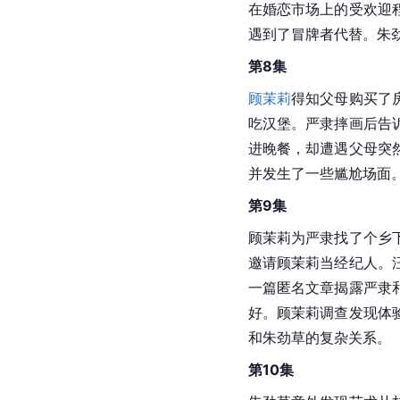
认顾茉莉的礼物是假货
下。沈榴榴得到汪凌霄
而黄牵牛的母亲神色变
第6集
顾茉莉的婆婆来
上海
，
认顾茉莉的礼物是假货
下。沈榴榴得到汪凌霄
而黄牵牛的母亲神色变
第7集
顾茉莉得知父母为她购
劲草
虽不大开心，但理
在婚恋市场上的受欢迎
遇到了冒牌者代替。朱
第8集
顾茉莉
得知父母购买了