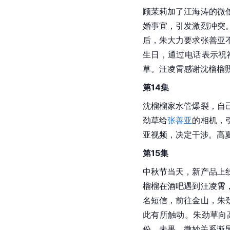
第11集
顾茉莉、朱劲草和
高夏
小区找到孩子。朱劲草
起不满。顾茉莉对高夏
猫回家，引发抚养问题
第12集
沈榴榴在体育场撒谎称
霄去医院，做检查、缴
朱劲草承诺两年内买房
意外造访。
张善亚
接走
第13集
顾茉莉加了江海涛的微
婚事宜，引发激烈冲突
后，朱大力要求张善亚
生日，通过电话表示祝