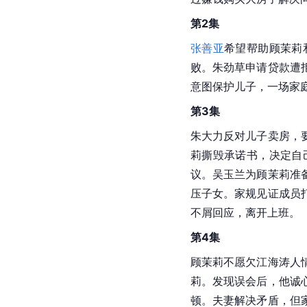
[
2
]
2025电视剧品质盛典
2025-03-19
／
小日子
分集剧情
第1集
顾茉莉
和
朱劲草
是
上海
决，包括让婆婆回老家
过赚钱购买大房子解决
第2集
张善亚
希望帮助顾茉莉
败。朱劲草申请贷款遭