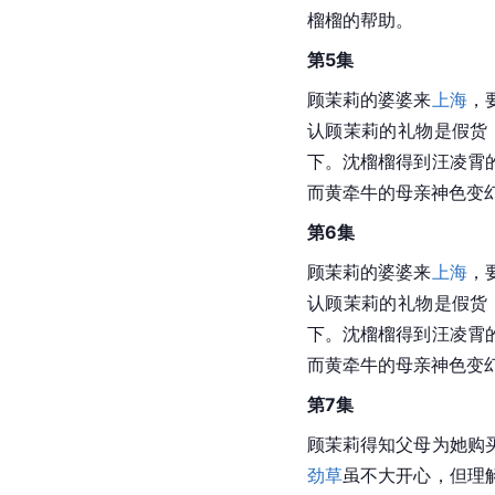
意图保护儿子，一场家
第3集
朱大力反对儿子卖房，
莉撕毁承诺书，决定自
议。吴玉兰为顾茉莉准
压子女。家规见证成员
不屑回应，离开上班。
第4集
顾茉莉不愿欠江海涛人
莉。发现误会后，他诚
顿。夫妻解决矛盾，但
榴榴的帮助。
第5集
顾茉莉的婆婆来
上海
，