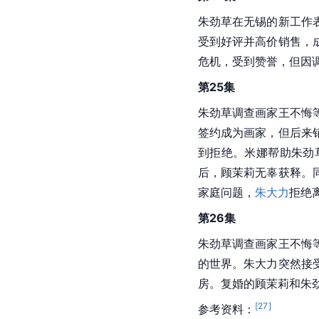
第22集
刘治把高夏菁包装成可
但最终选择给她机会。
议内部调解或提起诉讼
汪凌霄，却表现出尽责
第23集
周鱼的鼓励让顾茉莉重
压力和困境。朱大力宣
机。
朱大力
坚持自己的
婚，张善亚咨询律师准
第24集
朱劲草在无锡的新工作
受到好评并高价销售，
危机，受到赞誉，但因