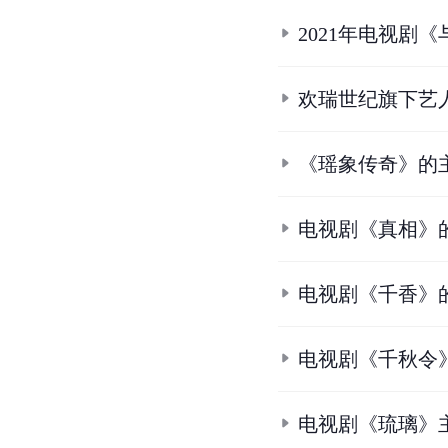
6.
6.1
6.2
傅方俊首演腹黑
7.
7.1
7.2
《重生之名流
8.
8.1
8.2
8.3
重生之名
9.
9.1
9.2
9.3
9.4
《婚
10.
10.1
10.2
傅方俊《
条
目
合
集
2021年电视剧
欢瑞世纪旗下艺