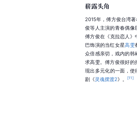
崭露头角
2015年，傅方俊
台湾
著
俊等人主演的青春偶像
傅方俊在《克拉恋人》
巴饰演的当红女星
高雯
众倍感亲切，戏内的
韩
求高雯。傅方俊很好的
现出多元化的一面，使
[
11
]
剧《
灵魂摆渡2
》。