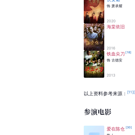
以下资料截至2025年4
参演电视剧
[
14
]
千秋令
2025-04-08
与君歌
饰
韩定
2021
[
20
]
长安诺
饰
萧承耀
2020
海棠依旧