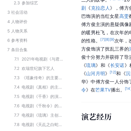
2.3
参加综艺
剧
《
克拉恋人
》，傅方
3
社会活动
巴饰演的当红女星
高雯
4
人物评价
傅方俊主演的悬疑偶像
5
人物关系
的暖男杜飞，在次年的
[
7
]
[
8
]
[
9
]
6
参考资料
的性格。
次年，
方俊饰演了扰乱三界的
7
条目合集
俊十分努力并获得了导
7.1
2021年电视剧《与君歌》主演阵容
《
琉璃
》和《
长安诺
》
7.2
欢瑞世纪旗下艺人
[
12
]
《
山河月明
》
和《
沉
7.3
《瑶象传奇》的主要演员
华》中傅方俊一人分饰
7.4
电视剧《真相》的主要演员
[
14
令
》在
芒果TV
播出。
7.5
电视剧《千香》的演职人员
7.6
电视剧《千秋令》的主要演职员
演艺经历
7.7
电视剧《琉璃》主创团队
7.8
电视剧《天乩之白蛇传说》的主要演职员