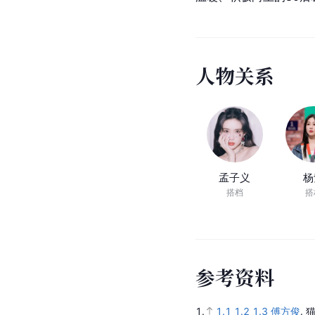
人物评价
傅方俊在一组全新的写
彰，低调而又不失风度
傅方俊在《
天乩之白蛇
不寒而栗。最后，他一
如，表演极具
张力
。—
傅方俊演绎的作品，军
角色拿捏的极其到位，
[
35
]
娱乐
评
傅方俊从军旅题材剧《
温暖、积极向上的80
人
物
关
系