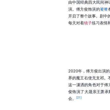
由中国经典四大民间神
演。傅方俊饰演的
饕餮
开启了整个故事。剧中的饕
每天对着
镜子
练习表情
2020年，傅方俊出演
界的魔王右使无支祁。
这一潇洒的角色对于傅
俊饰演了大晟亲王萧承
[
21
]
会。