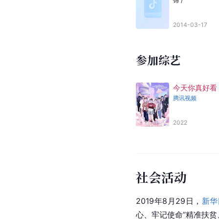
2016
[
18
]
铁血尖刀
饰
古德安
2013
[
11
]
[
以上资料参考来源：
参演电影
[
30
]
爱在陈仓
饰
/
2014-03-17