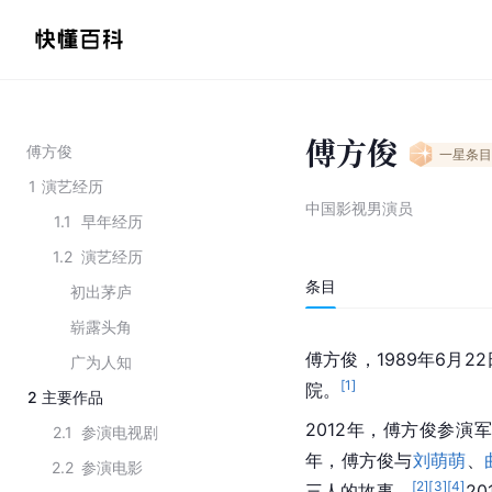
傅方俊
傅方俊
一星
条目
1
演艺经历
中国影视男演员
1.1
早年经历
1.2
演艺经历
条目
初出茅庐
崭露头角
傅方俊，1989年6月
广为人知
[
1
]
院。
2
主要作品
2012年，傅方俊参
2.1
参演电视剧
年，傅方俊与
刘萌萌
、
2.2
参演电影
[
2
]
[
3
]
[
4
]
三人的故事。
2