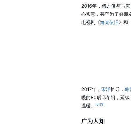
2016年，傅方俊与
马克
心实意，甚至为了好朋
电视剧《
海棠依旧
》和
2017年，
宋洋
执导，
韩
暖的80后邱冬阳，延续
[
8
]
[
9
]
温暖。
广为人知