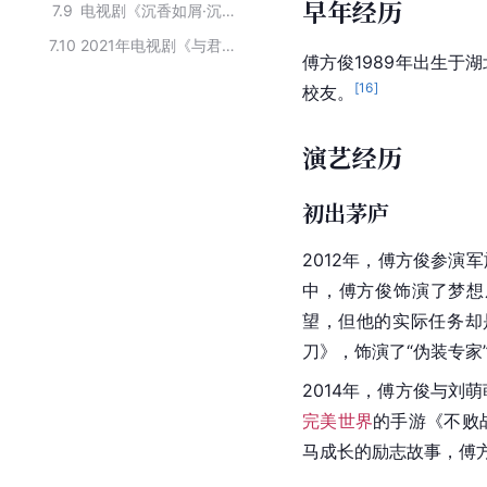
早年经历
7.9
电视剧《沉香如屑·沉香重华》主要演员
7.10
2021年电视剧《与君歌》的主创团队
傅方俊1989年出生于
[
16
]
校友。
演艺经历
初出茅庐
2012年，傅方俊参演
中，傅方俊饰演了梦想
望，但他的实际任务却
刀
》，饰演了“伪装专家
2014年，傅方俊与
刘萌
完美世界
的手游《不败
马成长的励志故事，傅