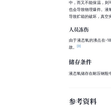
中，而又不能保温，则可
也会导致物理爆炸。液
导致贮箱的破坏，真空
人员冻伤
由于液态氧的沸点在-
[
3
]
故。
储存条件
液态氧储存在耐压钢瓶
参
考
资
料