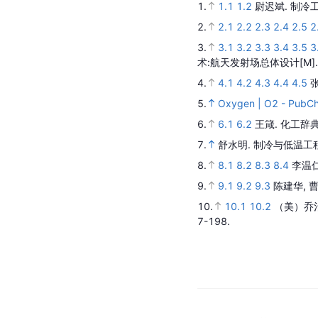
1.
1.1
1.2
尉迟斌.
制冷
2.
2.1
2.2
2.3
2.4
2.5
2
3.
3.1
3.2
3.3
3.4
3.5
3
术:航天发射场总体设计
[M]
4.
4.1
4.2
4.3
4.4
4.5
5.
Oxygen | O2 - PubC
6.
6.1
6.2
王箴.
化工辞典
7.
舒水明.
制冷与低温工
8.
8.1
8.2
8.3
8.4
李温仁
9.
9.1
9.2
9.3
陈建华, 曹
10.
10.1
10.2
（美）乔
7-198.