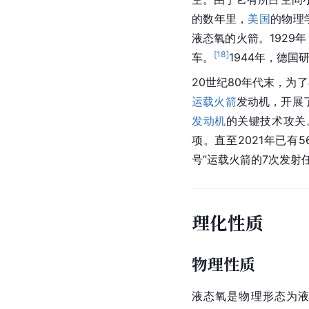
的数年里，
美国
的物理
液态氧的火箭。1929
[
18
]
车。
1944年，
德国
20世纪80年代末，为
运载火箭
发动机
，开展
发动机
的关键技术攻关
项。直至2021年已有56
号”运载火箭的7次发射
理化性质
物理性质
液态氧是物理形态为