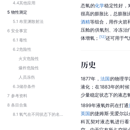
4.4
其他应用
态氧的
化学
稳定性好，
5
物性测定
很高的膨胀比，总膨胀比高
5.1
布里渊散射法
酒精
等组合，用作火箭
压舱的供氧剂、冷冻治
6
安全事宜
[
12
]
体增氧；
还可用于气
6.1
毒性
6.2
危险性
火灾危险性
历史
爆炸危险性
人员冻伤
1877年，
法国
的物理学
6.3
储存条件
液化
；在1883年的时
少量稳定状态下的液态
7
参考资料
8
条目合集
1899年
液氧炸药
在打通
英国
的捷姆斯·宪爱尔以
8.1
氧气在不同状态下的名称
科瓦契对液态氧进行看
空。由于它有所占空间