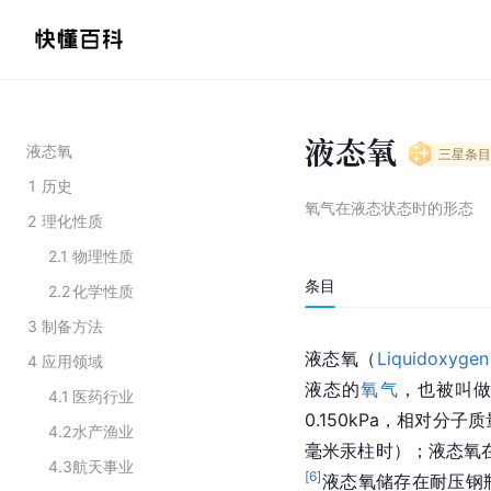
液态氧
液态氧
三星
条目
1
历史
氧气在液态状态时的形态
2
理化性质
2.1
物理性质
条目
2.2
化学性质
3
制备方法
液态氧（
Liquid
oxygen
4
应用领域
液态的
氧气
，也被叫
4.1
医药行业
0.150kPa，相对分子质量
4.2
水产渔业
毫米汞柱时）；液态氧在
4.3
航天事业
[
6
]
液态氧储存在耐压钢