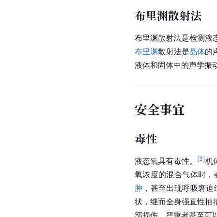
布里渊散射法
布里渊散射法是检测液
布里渊
散射法是
晶体
的
液体和固体中的声学振
安全事宜
毒性
[
3
]
液态氧具有毒性。
机
氧浓度的混合气体时，
肿
，甚至出现呼吸窘迫
状，继而全身强直性抽
部损伤，严重者甚至可