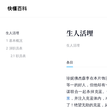
生人活埋
生人活埋
1
基本概况
生人活埋
2
演职员表
2.1
职员表
条目
珍妮佛杰森李在本片饰
等一的好人，但他却有
谋联合一起杀掉克蓝。
浆
，并注入克蓝体内，
了！绝望无助的克蓝，从坟