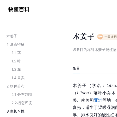
木姜子
木姜子
一星
条目
1
形态特征
该条目为
樟科木姜子属植物
1.1
茎
1.2
叶
条目
1.3
花
1.4
果实
木姜子（学名：
Lits
2
物种分布
（
Litsea
）落叶小乔木
2.1
分布范围
美、南美和
亚洲
等地，
2.2
栖息环境
喜光，适生于温暖湿润
3
生长习性
厚、排水良好的酸性红