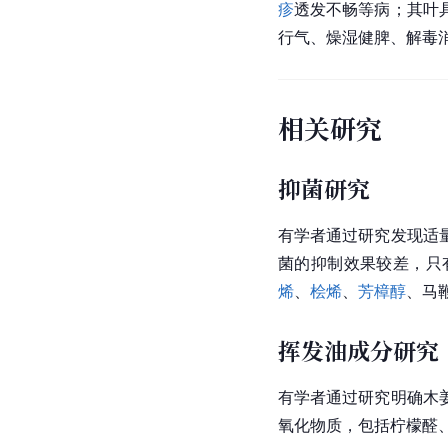
疹
透发不畅等病；其叶
行气、燥湿健脾、解毒
相关研究
抑菌研究
有学者通过研究发现适
菌
的抑制效果较差，只
烯
、
桧烯
、
芳樟醇
、
马
挥发油成分研究
有学者通过研究明确木
氧化物质，包括
柠檬醛