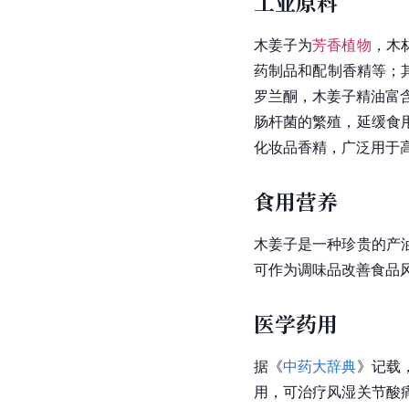
工业原料
木姜子为
芳香植物
，木
药制品和配制香精等；
罗兰酮，木姜子精油富
肠杆菌的繁殖，延缓食
化妆品香精，广泛用于高
食用营养
木姜子是一种珍贵的产
可作为调味品改善食品
医学药用
据《
中药大辞典
》记载
用，可治疗风湿关节酸