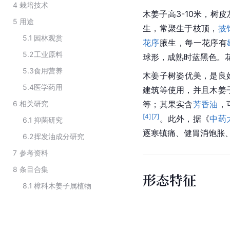
4
栽培技术
木姜子高3-10米，树
5
用途
生，常聚生于枝顶，
披
5.1
园林观赏
花序
腋生，每一花序有
5.2
工业原料
球形，成熟时蓝黑色。花期
5.3
食用营养
木姜子树姿优美，是良
5.4
医学药用
建筑等使用，并且木姜
6
相关研究
等；其果实含
芳香油
，
[
4
]
[
7
]
。此外，据《
中药
6.1
抑菌研究
逐寒镇痛、健胃消饱胀
6.2
挥发油成分研究
7
参考资料
8
条目合集
形态特征
8.1
樟科木姜子属植物