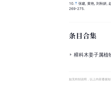
10.
张建, 黄艳, 刘秋妍, 
269-275.
条
目
合
集
樟科木姜子属植
如无特别说明，以上内容遵循知识共享