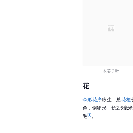
木姜子叶
花
伞形花序
腋生；总
花梗
色，倒卵形，长2.5毫
[
1
]
毛
。