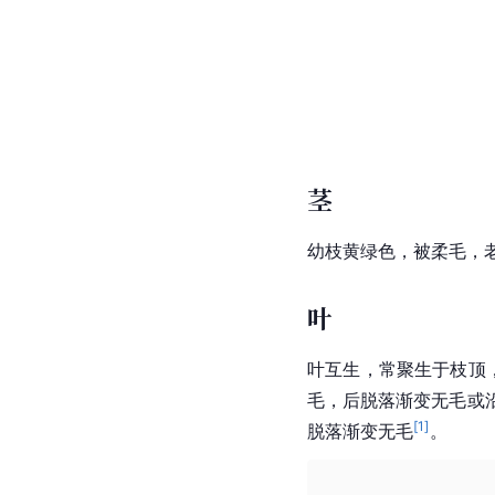
茎
幼枝黄绿色，被柔毛，
叶
叶互生，常聚生于枝顶
毛，后脱落渐变无毛或沿
[
1
]
脱落渐变无毛
。