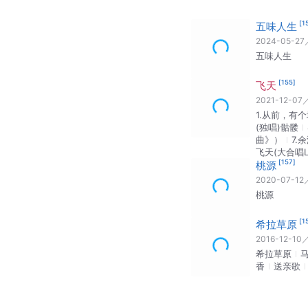
[
1
五味人生
2024-05-27
五味人生
[
155
]
飞天
2021-12-07
1.从前，有
(独唱)骷髅
曲》）
7.
飞天(大合唱Li
[
157
]
桃源
2020-07-12
桃源
[
1
希拉草原
2016-12-10
希拉草原
香
送亲歌