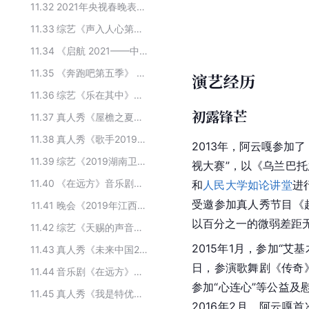
11.32
2021年央视春晚表演嘉宾
11.33
综艺《声入人心第一季》主要演员
11.34
《启航 2021——中央广播电视总台跨年盛典》嘉宾阵容
11.35
《奔跑吧第五季》 全部演员
演艺经历
11.36
综艺《乐在其中》第一期阵容
初露锋芒
11.37
真人秀《屋檐之夏》的主要嘉宾
11.38
真人秀《歌手2019》主要演员
2013年，阿云嘎参加了
11.39
综艺《2019湖南卫视春节联欢晚会》的演职人员
视大赛”，以《乌兰巴
11.40
《在远方》音乐剧主演团队
和
人民大学
如论讲堂
进
受邀参加真人秀节目《
11.41
晚会《2019年江西卫视春节联欢晚会》的主要嘉宾
以百分之一的微弱差距
11.42
综艺《天赐的声音》第三季参演人员
2015年1月，参加“
11.43
真人秀《未来中国2》的主要演员
日，参演歌舞剧《传奇
11.44
音乐剧《在远方》全部演职员
参加“心连心”等公益及
11.45
真人秀《我是特优声剧团季》主要演员
2016年2月，阿云嘎