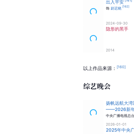
[
161
]
出入平安
[
162
]
饰
尉迟晓
2024-09-30
隐形的黑手
2014
[
160
]
以上作品来源：
综艺晚会
扬帆远航大湾
——2026新
[
25
]
乐会
中央广播电视总
2026-01-01
2025年中央