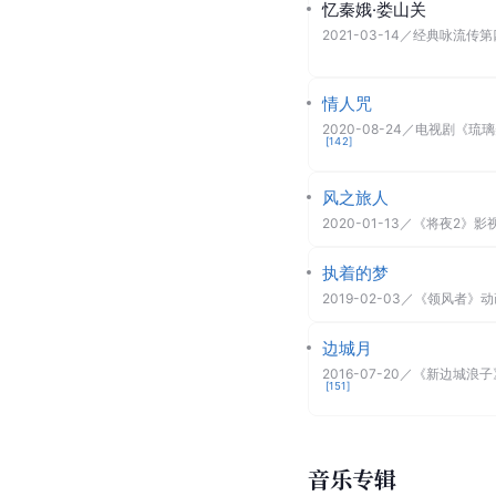
忆秦娥·娄山关
2021-03-14
／
经典咏流传第
情人咒
2020-08-24
／
电视剧《琉璃
[
142
]
风之旅人
2020-01-13
／
《将夜2》影
执着的梦
2019-02-03
／
《领风者》动
边城月
2016-07-20
／
《新边城浪子
[
151
]
音乐专辑