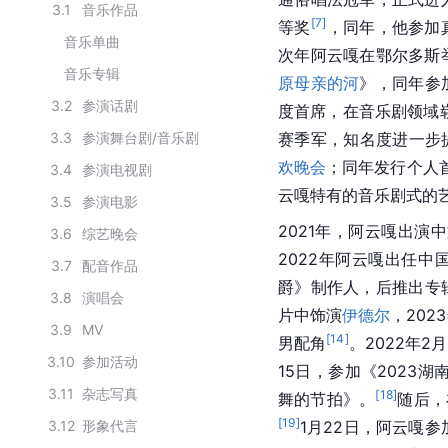
3.1
音乐作品
[
7
]
等奖
，同年，他参加
音乐单曲
次年阿云嘎在鄂尔多斯举
音乐专辑
原母亲的河
》，同年参
3.2
参演话剧
度首席，在音乐剧领域崭
3.3
参演舞台剧/音乐剧
赛季军，知名度进一步
欢晚会
；同年发行个人首
3.4
参演电视剧
云嘎特有的音乐剧式的
3.5
参演电影
2021年，阿云嘎出
3.6
综艺晚会
2022年阿云嘎出任
3.7
配音作品
爵》制作人，后推出专
3.8
演唱会
片中饰演
伊德尔
，20
3.9
MV
[
14
]
男配角
。2022年2
3.10
参加活动
15日，参加《2023
3.11
杂志写真
[
18
]
舞的节拍》。
随后，
[
19
]
3.12
形象代言
1月22日，阿云嘎