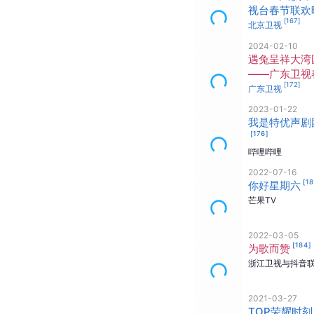
视台春节联欢
[
167
]
北京卫视
2024-02-10
遇兔呈祥大湾
——广东卫视
[
172
]
节晚会
广东卫视
2023-01-22
我是特优声剧
[
176
]
哔哩哔哩
2022-07-16
[
1
你好星期六
芒果TV
2022-03-05
[
184
]
为歌而赞
浙江卫视与抖音
2021-03-27
TOP荣耀时刻