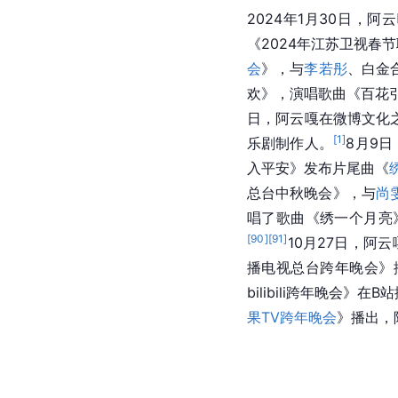
2024年1月30日，
《2024年江苏卫视春
会
》，与
李若彤
、白金
欢》，演唱歌曲《百花
日，阿云嘎在微博文化
[
1
]
乐剧制作人。
8月9
入平安》发布片尾曲《
总台中秋晚会》，与
尚
唱了歌曲《绣一个月亮
[
90
]
[
91
]
10月27日，阿
播电视总台跨年晚会》
bilibili跨年晚会》在
果TV跨年晚会
》播出，