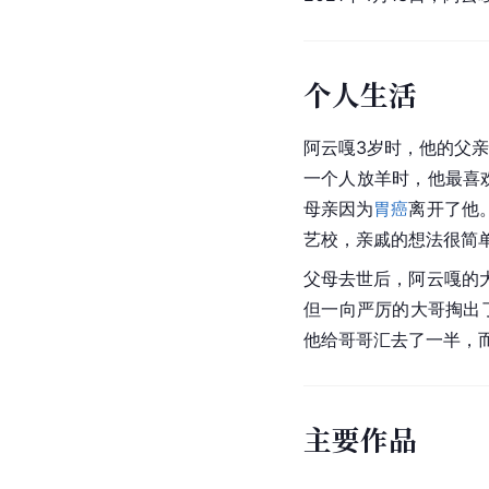
个人生活
阿云嘎3岁时，他的父
一个人放羊时，他最喜
母亲因为
胃癌
离开了他
艺校，亲戚的想法很简
父母去世后，阿云嘎的
但一向严厉的大哥掏出
他给哥哥汇去了一半，
主要作品