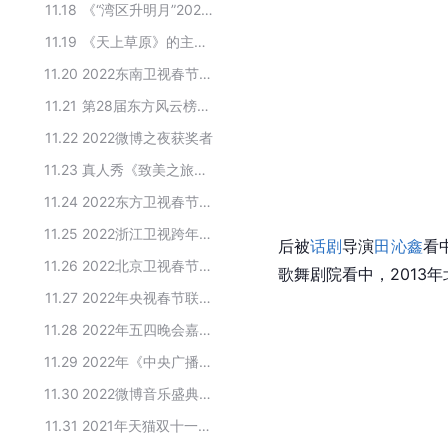
11.18
《“湾区升明月”2023大湾区电影音乐晚会》出演明星嘉宾
11.19
《天上草原》的主要演员
11.20
2022东南卫视春节联欢晚会嘉宾名单
11.21
第28届东方风云榜单项类获奖者
11.22
2022微博之夜获奖者
11.23
真人秀《致美之旅》主要演员
11.24
2022东方卫视春节晚会嘉宾名单
11.25
2022浙江卫视跨年晚会表演嘉宾
后被
话剧
导演
田沁鑫
看
11.26
2022北京卫视春节联欢晚会表演嘉宾名单
歌舞剧院看中，2013
11.27
2022年央视春节联欢晚会嘉宾名单
11.28
2022年五四晚会嘉宾名单
11.29
2022年《中央广播电视总台中秋晚会》主要演员
11.30
2022微博音乐盛典获奖名单
11.31
2021年天猫双十一晚会嘉宾阵容