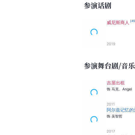
参演话剧
[
4
威尼斯商人
2019
参演舞台剧/音
吉屋出租
饰
马克
、
Angel
2011
阿尔兹记忆的
饰
吴智哲
2017