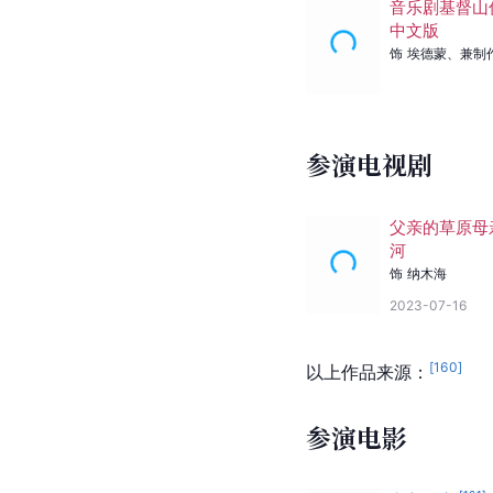
音乐剧基督山
中文版
饰
埃德蒙
、
兼制
参演电视剧
父亲的草原母
河
饰
纳木海
2023-07-16
[
160
]
以上作品来源：
参演电影