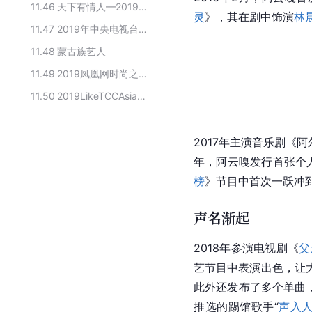
11.46
天下有情人—2019年七夕特别节目主要表演嘉宾
灵
》，其在剧中饰演
林
11.47
2019年中央电视台春节联欢晚会歌曲《同心共筑中国梦》演唱者
11.48
蒙古族艺人
11.49
2019凤凰网时尚之选颁奖盛典获奖者
11.50
2019LikeTCCAsia中国最美新面孔
2017年主演音乐剧
年，阿云嘎发行首张个
榜
》节目中首次一跃冲
声名渐起
2018年参演电视剧《
父
艺节目中表演出色，让大
此外还发布了多个单曲
推选的踢馆歌手“
声入