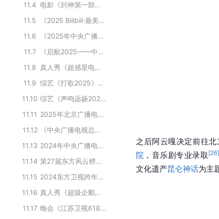
11.4
电影《封神第一部：朝歌风云》的音乐创作者
11.5
《2025 Bilibili·最美的夜跨年晚会》嘉宾名单
11.6
《2025年中央广播电视总台中秋晚会》节目单
11.7
《启航2025——中央广播电视总台跨年盛典》嘉宾阵容
11.8
真人秀《超感星电音》嘉宾
11.9
综艺《打歌2025》参演嘉宾
11.10
综艺《声鸣远扬2025》的主要嘉宾
11.11
2025年北京广播电视台春节联欢晚会参与嘉宾
11.12
《中央广播电视总台2024网络春晚》嘉宾阵容
之后阿云嘎决定前往北
11.13
2024年中央广播电视总台中秋晚会表演嘉宾名单
[
26
院
，音乐剧专业录取
11.14
第27届东方风云榜单项获奖者
文化遗产
昆仑神话
为主
11.15
2024东方卫视跨年晚会参演嘉宾
11.16
真人秀《超级企鹅联盟super3:星斗场》嘉宾
11.17
晚会《江苏卫视618超级晚》的主要嘉宾