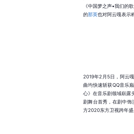
《中国梦之声•我们的歌
的
那英
也对阿云嘎表示
2019年2月5日，阿
曲均快速斩获QQ音乐
心》在音乐剧领域崭露
剧舞台首秀，在剧中饰
方2020东方卫视跨年