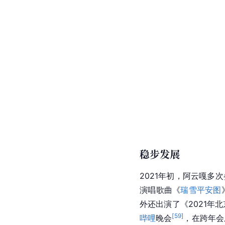
稳步发展
2021年初，阿云嘎多
演唱歌曲《
瑞雪平安图
外还出演了《2021年
[
59
]
哔哩
晚会
，在跨年会