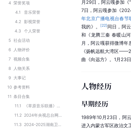
月29日，阿云嘎参加《
4
荣誉奖项
7日，阿云嘎参加《20
4.1
音乐荣誉
年北京广播电视台春节
4.2
影视荣誉
[
22
]
我的》。
同日，阿云
4.3
个人荣誉
和《龙腾三秦 春暖山河
5
社会活动
月，阿云嘎获得微博年
6
人物评价
《扬帆远航大湾区——2
7
视频合集
曲《向远方》。1月23
8
人物关系
9
大事记
人物经历
10
参考资料
11
条目合集
早期经历
11.1
《草原音乐联播》蒙古音乐网170917期榜单歌曲的演唱者
11.2
2024年央视总台网络春晚的主要嘉宾
1989年10月23日，阿
11.3
2024-2025湖南卫视芒果TV跨年晚会阵容
进入内蒙古军区政治文