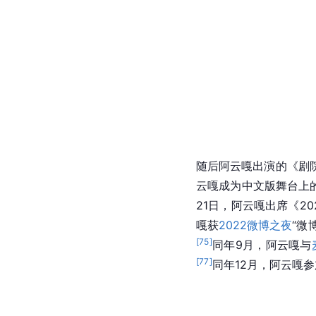
随后阿云嘎出演的《剧院
云嘎成为中文版舞台上的
21日，阿云嘎出席《2
嘎获
2022微博之夜
“微
[
75
]
同年9月，阿云嘎与
[
77
]
同年12月，阿云嘎参