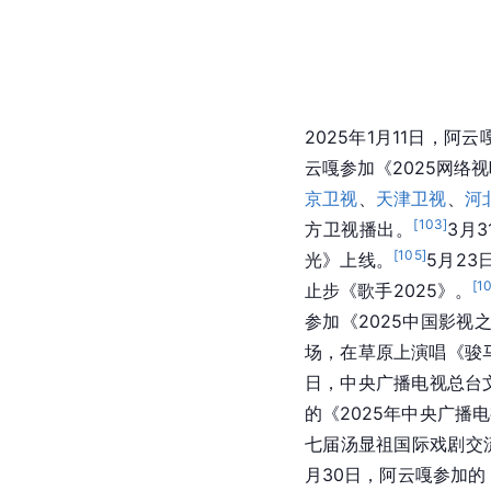
2025年1月11日，
云嘎参加《2025网络
京卫视
、
天津卫视
、
河
[
103
]
方卫视播出。
3月
[
105
]
光》上线。
5月23
[
1
止步《歌手2025》。
参加《2025中国影视
场，在草原上演唱《骏
日，中央广播电视总台
的《2025年中央广播
七届汤显祖国际戏剧交
月30日，阿云嘎参加的《