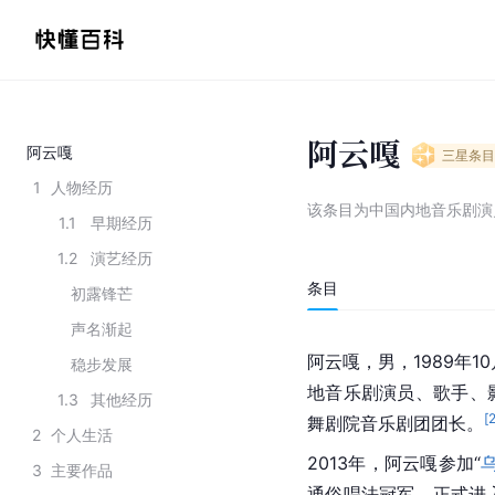
阿云嘎
阿云嘎
三星
条目
1
人物经历
该条目为
中国内地音乐剧演
1.1
早期经历
1.2
演艺经历
条目
初露锋芒
声名渐起
阿云嘎，男，1989年1
稳步发展
地音乐剧演员、歌手、
1.3
其他经历
[
舞剧院音乐剧团团长。
2
个人生活
2013年，阿云嘎参加“
3
主要作品
通俗唱法冠军，正式进