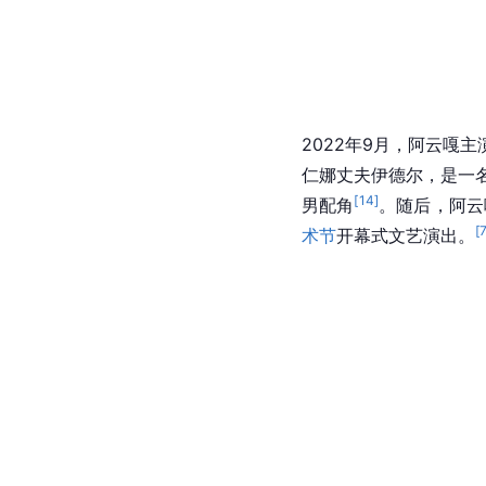
2022年9月，阿云
仁娜丈夫伊德尔，是一名
[
14
]
男配角
。随后，阿云
[
术节
开幕式文艺演出。