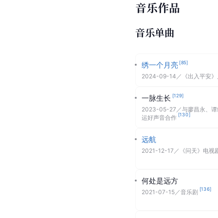
音乐作品
音乐单曲
[
85
]
绣一个月亮
2024-09-14
／
《出入平安》
[
129
]
一脉生长
2023-05-27
／
与廖昌永、谭
[
130
]
运好声音合作
远航
2021-12-17
／
《问天》电视
何处是远方
[
136
]
2021-07-15
／
音乐剧