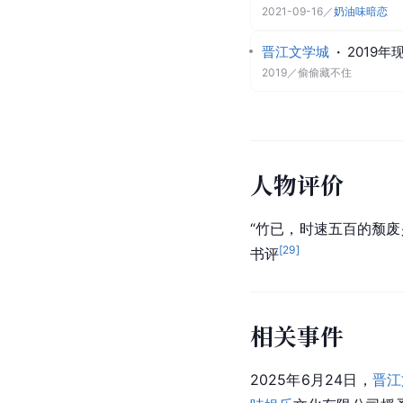
2021-09-16
／
奶油味暗恋
晋江文学城
·
2019
2019
／
偷偷藏不住
人物评价
“竹已，时速五百的颓
[
29
]
书评
相关事件
2025年6月24日，
晋江