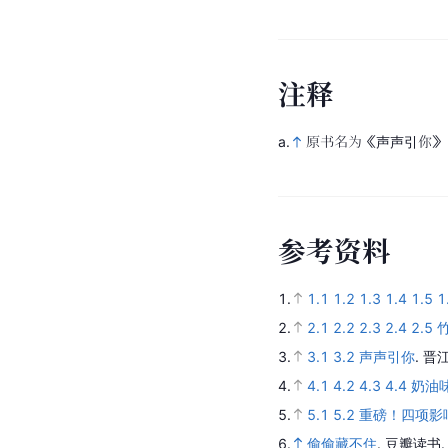
注
释
a.
原书名为《声声引你》
参
考
资
料
1.
1.1
1.2
1.3
1.4
1.5
1
2.
2.1
2.2
2.3
2.4
2.5
竹
3.
3.1
3.2
声声引你
.
晋
4.
4.1
4.2
4.3
4.4
奶油
5.
5.1
5.2
重磅！四项影
6.
偷偷藏不住
.
豆瓣读书