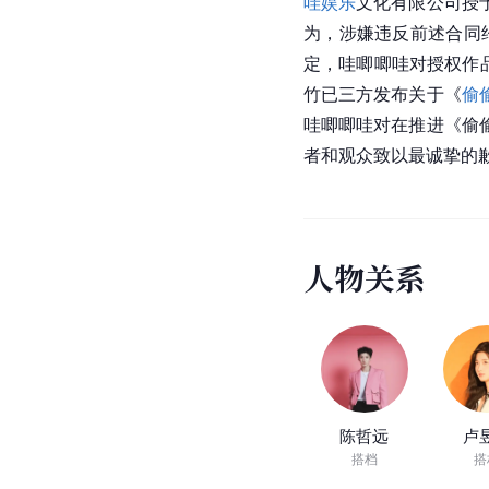
哇娱乐
文化有限公司授
为，涉嫌违反前述合同
定，哇唧唧哇对授权作
竹已三方发布关于《
偷
哇唧唧哇对在推进《偷
者和观众致以最诚挚的
人
物
关
系
陈哲远
卢
搭档
搭