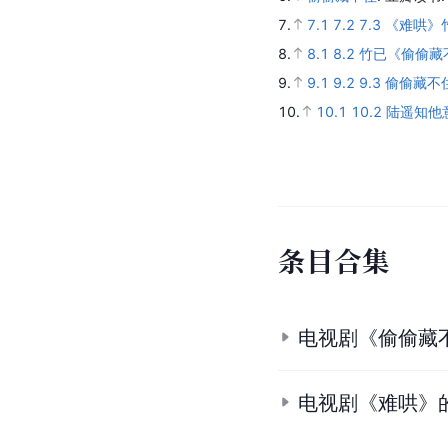
7.
7.1
7.2
7.3
《难哄》
8.
8.1
8.2
竹已《偷偷藏
9.
9.1
9.2
9.3
偷偷藏不住 
10.
10.1
10.2
陆遥知他
条
目
合
集
电视剧《偷偷藏
电视剧《难哄》