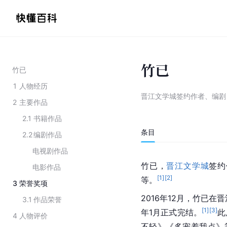
竹已
竹已
1
人物经历
晋江文学城签约作者、编剧
2
主要作品
2.1
书籍作品
条目
2.2
编剧作品
电视剧作品
竹已，
晋江文学城
签约
电影作品
[
1
]
[
2
]
等。
3
荣誉奖项
2016年12月，竹已
3.1
作品荣誉
[
1
]
[
3
]
年1月正式完结。
此
4
人物评价
不轻》《多宠着我点》