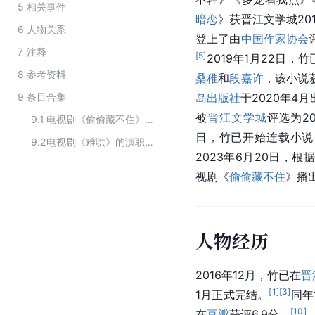
5
相关事件
暗恋
》获晋江文学城20
6
人物关系
登上了由
中国作家协会
7
注释
[
5
]
2019年1月22日，
8
参考资料
桑稚
和
段嘉许
，该小说
9
条目合集
岛出版社
于2020年4
被
晋江文学城
评选为2
9.1
电视剧《偷偷藏不住》主要演职员
日，竹已开始连载小说
9.2
电视剧《难哄》的演职人员
2023年6月20日，根
视剧《
偷偷藏不住
》播
人物经历
2016年12月，竹已在
晋
[
1
]
[
3
]
1月正式完结。
同年
[
10
]
在
豆瓣
获评6.9分。