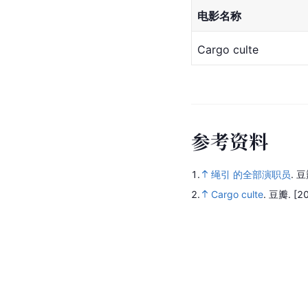
电影名称
Cargo culte
参
考
资
料
1.
绳引 的全部演职员
.
豆
2.
Cargo culte
.
豆瓣.
[2