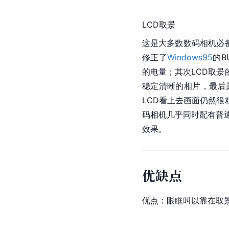
LCD取景
这是大多数数码相机必备
修正了
Windows95
的B
的电量；其次LCD取
稳定清晰的相片，最后
LCD看上去画面仍然
码相机几乎同时配有普
效果。
优缺点
优点：眼眶叫以靠在取