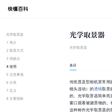
光学取景器
光学取景器
1
简介
光学取景器
2
取景方式
3
优缺点
条目
4
使用
5
注意事项
传统普及型相机里常用
6
分类
镜头连动）的
透镜
取景
7
定义
的。光学取景器简单而
8
主要指标
窗口观看被摄景物的。
这种称作光学取景器的