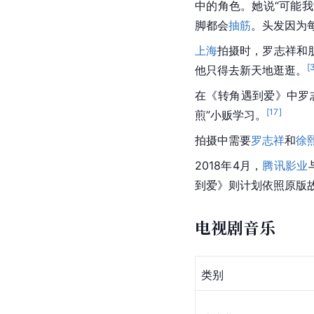
中的角色。她说“可能
脚都会
抽筋
。头发因为
上海
拍摄时，
罗志祥
和
[
他只得去新天地逛逛。
在《转角遇到爱》中罗
[
17
]
煎”小贩学习。
拍摄中需要
罗志祥
和
徐
2018年4月，
腾讯影业
到爱》则计划依照原版
电视剧音乐
类别