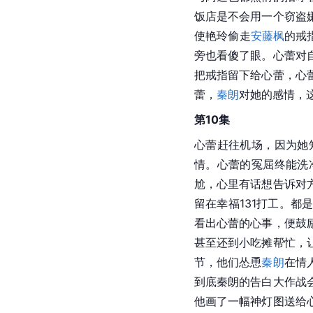
饭店是不会用一个窃盗
使艳玲偷走
安藤枫
的戒
旁也看傻了眼。心蕾对
把戒指留下给心蕾，心
蕾，
秦朗
对她的感情，
第10集
心蕾赶往机场，因为她
情。心蕾的冤屈终能洗
尬，心里有话想告诉对
留在幸福131打工。
看出心蕾的心事，便鼓
甚至还到小吃摊帮忙，
节，他们怂恿
秦朗
在情
到底秦朗的告白大作战
他画了一幅神灯图送给