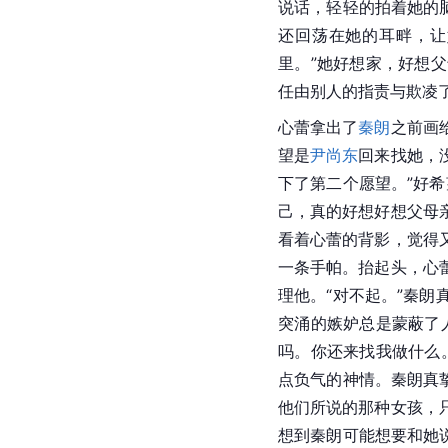
说话，轻轻的拍着她的
还回荡在她的耳畔，让
里。”她好想家，好想
任由别人的指责与欺凌
心蕾拿出了
秦朗
之前画
望是
尹尚东
回来找她，
下了第二个愿望。”好
己，真的好想好想父母
看着心蕾的背影，觉得
一条手帕。抬起头，心
理他。“对不起。”秦
突涌的嫉妒总是蒙蔽了
吗。你还来找我做什么
点负气的神情。秦朗真
他们所说的那种女孩，
想到秦朗可能想要和她