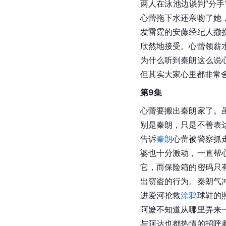
两人在泳池边谈判”分
心蕾拖下水还亲吻了她
发雷霆的安藤经纪人撤
欣然地接受。心蕾领薪
为什么听到秦朗这么说
但其实大家心里都非常
第9集
心蕾要搬出秦朗家了。
别是秦朗，只是不善表
告诉
秦朗
心蕾被警察抓
婆也十分激动，一直帮
它，而保险箱的密码只
出窃盗的行为。秦朗气
进爱河抢救
涂鸦
球鞋的
阿嬷不知道从哪里弄来
与阿达也都热情的招呼