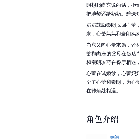
朗想起尚东说的话，拒
把地契还给奶奶。碧珠
奶奶鼓励
秦朗
找回心蕾
来，心蕾妈妈和
秦朗
妈
尚东又向心蕾求婚，还
蕾和尚东的父母在饭店
和
秦朗
凑巧在餐厅相遇
心蕾在试婚纱，心蕾妈
全了心蕾和秦朗，为心
在转角处相遇。
角色介绍
秦朗