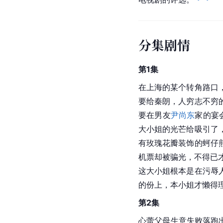
分集剧情
第1集
在上海的某个转角路口
要给秦朗，人穷志不穷
要在男友
尹尚东
家的宴
大小姐的光芒给吸引了
有玫瑰花瓣装饰的蚵仔
机票却被骗光，不得已才
这大小姐根本是在污辱
的份上，本小姐才懒得
第2集
心蕾父母生意失败落跑