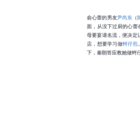
俞心蕾的男友
尹尚东
（
面，从没下过厨的心蕾
母要宴请名流，便决定让
店，想要学习做
蚵仔煎
下，秦朗答应教她做蚵