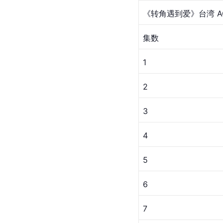
《转角遇到爱》台湾 A
集数
1
2
3
4
5
6
7