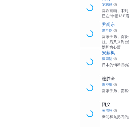
罗志祥
饰
喜欢画画，来到
已在“幸福131
尹尚东
陈至恺
饰
富家子弟，喜欢
往。后又来到台
朗和俞心蕾
安藤枫
藤冈靛
饰
日本的钢琴演奏
连胜全
庾澄庆
饰
富家子弟，爱慕
阿义
黄鸿升
饰
秦朗和九把刀的