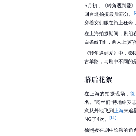
5月初，《转角遇到爱
[
回台北拍摄最后部分。
穿着女佣服在街上狂奔
在上海拍摄期间，剧组
白条纹T恤，两人上演“
《转角遇到爱》中，
秦
古羊路，与剧中不同的
幕后花絮
在上海的拍摄现场，
徐
名。“粉丝们”特地给罗
意从外地飞到
上海
来追
[
14
]
NG了4次。
徐熙媛在剧中饰演的角色