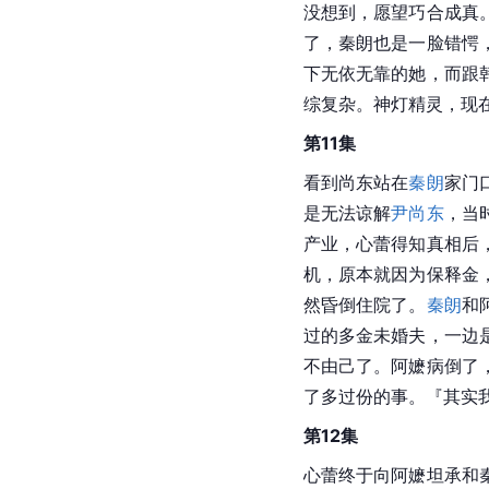
没想到，愿望巧合成真
了，秦朗也是一脸错愕
下无依无靠的她，而跟
综复杂。神灯精灵，现
第11集
看到尚东站在
秦朗
家门
是无法谅解
尹尚东
，当
产业，心蕾得知真相后
机，原本就因为保释金
然昏倒住院了。
秦朗
和
过的多金未婚夫，一边
不由己了。阿嬷病倒了
了多过份的事。『其实
第12集
心蕾终于向阿嬷坦承和