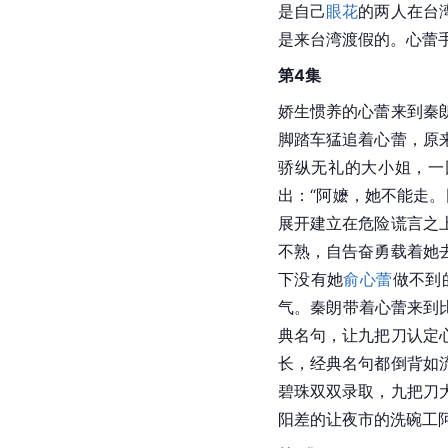
是自己
眼花
的两人在台
是来台湾渡假的。心蕾
第4集
娇生惯养的心蕾来到秦
脚踏车猛追着心蕾，原
骄纵无礼的大小姐，一
出：“阿嬷，她不能走
展开建立在危险谎言之
不熟，自告奋勇载着她
下没有她
俞心蕾
做不到
气。秦朗带着心蕾来到
典名句，让九把刀认定
长，经典名句都倒背如
碧珠双双录取，九把刀
阳差的让夜市的洗碗工