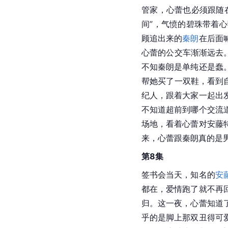
管家，心蕾也必须跟随
间”，气愤的碧珠带着
顾追出来的
秦朗
在后面
心蕾的公交车渐渐远去
不知秦朗是单纯还是蠢
帮她买了一双鞋，看到
纪人，跟着大家一起出
不知道超前到哪个交流
场地，看着心蕾对安藤
来，心蕾跟秦朗真的是
第8集
签书会当天，知名的
安
都在，爱情跑了就不再
归。这一夜，心蕾知道
乎的是脚上那双丑得可