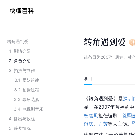
转角遇到爱
转角遇到爱
1
剧情介绍
该条目为
2007年唐迪、
2
角色介绍
3
拍摄与制作
条目
3.1
团队组建
3.2
拍摄过程
《转角遇到爱》是
深圳
3.3
幕后花絮
品，在2007年首播的
3.4
电视剧音乐
杨碧凤
担任编剧，
徐熙
4
播出与收视
[
澄庆
、
方芳
等人主演。
5
获奖情况
该剧讲述了一个养尊处