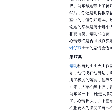
择。尚东帮她带上了神
然后，你还是觉得很幸
室中的，但你知道吗。
论她的幸福是属于哪个
相视而笑。秦朗和心蕾
心蕾最终是否可以真实
蚵仔煎
王子的恋情会迈
第17集
秦朗
独自到比比火工作
颜，他们绕在他身边，
满了极度的落寞，他没
回来，大家不醉不归，
尚东等一下，她进去拿
了。心蕾摇头，并不愿
不想要因为接受了自己