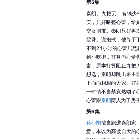
第5集
秦朗、九把刀、有钱少
实，只好暗整心蕾，给
交女朋友。秦朗只好再
碧珠。说抱歉，他终于
不到24小时的心蕾居然
到小吃街，打算向心蕾
害，原本打算阻止九把
想选，秦朗却跳出来主
下面面相觑的大家。好
一时情不自禁竟然吻了
心蕾跟
秦朗
两人为了房
第6集
蔡小阳
擅自跑进秦朗家
意，本以为高傲自大的