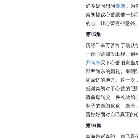
好多疑问想问
秦朗
，为
秦朗提议心蕾跟他一起
的心，让心蕾有些意外
第15集
历经千辛万苦终于确认
一夜心蕾却没出现。遍
尹尚东
买下心蕾旧家当
跟尹尚东的婚礼。秦朗
满回忆的地方。这一次
感谢秦朗对于心蕾的照
请俞母转交一件礼物给
弃子的秦朗爸爸－秦海
蕾好好面对自己真正的
第16集
秦海告诉秦朗，自己是