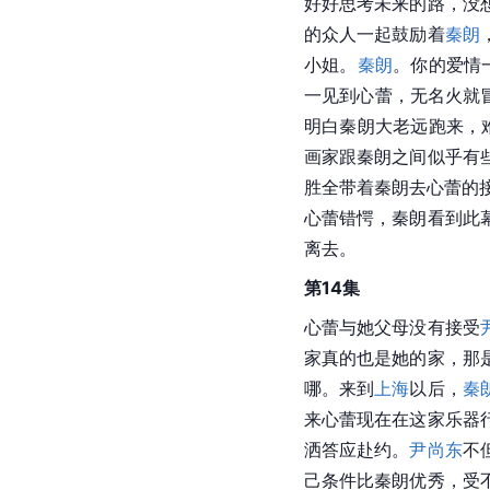
好好思考未来的路，没
的众人一起鼓励着
秦朗
小姐。
秦朗
。你的爱情
一见到心蕾，无名火就
明白秦朗大老远跑来，
画家跟秦朗之间似乎有
胜全带着秦朗去心蕾的
心蕾错愕，秦朗看到此
离去。
第14集
心蕾与她父母没有接受
家真的也是她的家，那
哪。来到
上海
以后，
秦
来心蕾现在在这家乐器
洒答应赴约。
尹尚东
不
己条件比秦朗优秀，受