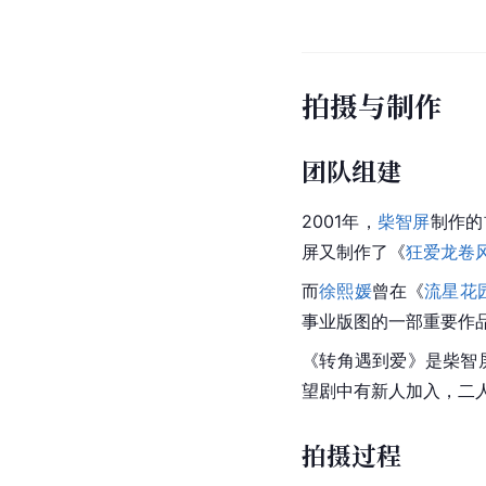
拍摄与制作
团队组建
2001年，
柴智屏
制作的
屏又制作了《
狂爱龙卷
而
徐熙媛
曾在《
流星花
事业版图的一部重要作
《转角遇到爱》是
柴智
望剧中有新人加入，二
拍摄过程