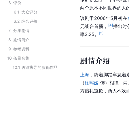
6
评价
两个原本不同世界的人
6.1
大众评分
该剧于2006年5月初在
6.2
综合评价
[
4
]
无线台首播，
播出时
7
分集剧情
[
5
]
率3.25。
8
剧情简介
9
参考资料
剧情介绍
10
条目合集
10.1
唐迪执导的影视作品
上海
，骑着脚踏车急着
（
徐熙媛
 饰）相撞，
方赔礼道歉，两人不欢