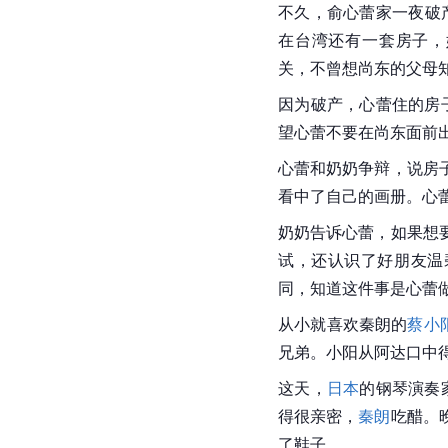
不久，俞心蕾家一夜破
在
台湾
还有一套房子，
关，不曾想尚东的父母
因为破产，心蕾住的房
望心蕾不要在尚东面前
心蕾和奶奶争辩，说房
看中了自己的画册。心
奶奶告诉心蕾，如果想
试，还认识了好朋友温
同，知道这件事是心蕾
从小就喜欢
秦朗
的
蔡小
兄弟。小阳从阿达口中
这天，
日本
的钢琴演奏
得很亲密，
秦朗
吃醋。
了鞋子。