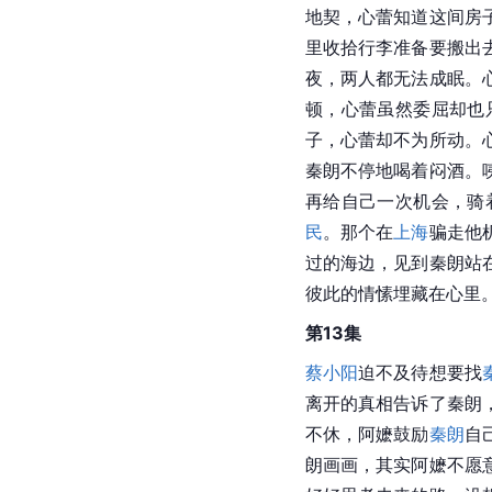
地契，心蕾知道这间房
里收拾行李准备要搬出
夜，两人都无法成眠。
顿，心蕾虽然委屈却也
子，心蕾却不为所动。
秦朗不停地喝着闷酒。
再给自己一次机会，骑
民
。那个在
上海
骗走他
过的海边，见到秦朗站
彼此的情愫埋藏在心里
第13集
蔡小阳
迫不及待想要找
离开的真相告诉了秦朗
不休，阿嬷鼓励
秦朗
自
朗画画，其实阿嬷不愿