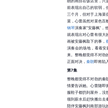
朗的画挂在饭店里，只
前表现出自己的软弱，
三个月，但对于上海菜
菜，心蕾虽然对菜色百
钢琴
演奏家“安藤枫”
就表现出对心蕾有很大
画被安藤枫取下的事，
演奏会的场地，看着安
来。整晚都觉得不对劲
正面对决，
秦朗
即将陷
第7集
整晚都觉得不对劲的秦
情要告诉她。心蕾随即
服鞋子都扔到屋外，没
领到薪水后赶快搬出去
陪伴安藤枫到南部游玩