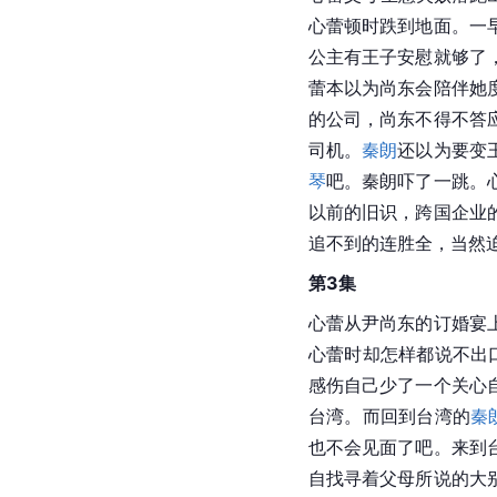
心蕾顿时跌到地面。一
公主有王子安慰就够了
蕾本以为尚东会陪伴她
的公司，尚东不得不答
司机。
秦朗
还以为要变
琴
吧。秦朗吓了一跳。
以前的旧识，跨国企业
追不到的连胜全，当然
第3集
心蕾从尹尚东的订婚宴
心蕾时却怎样都说不出
感伤自己少了一个关心
台湾。而回到台湾的
秦
也不会见面了吧。来到
自找寻着父母所说的大