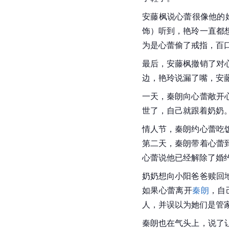
安藤枫说心蕾很像他的
饰）听到，艳玲一直都
为是心蕾偷了戒指，百
最后，安藤枫撤销了对
边，艳玲说漏了嘴，
安
一天，
秦朗
向心蕾敞开
世了，自己就跟着奶奶
情人节
，
秦朗
约心蕾吃
第二天，
秦朗
带着心蕾
心蕾说他已经解除了婚
奶奶想向小阳爸爸赎回
如果心蕾离开
秦朗
，自
人，并误以为她们是管
秦朗
也在气头上，说了