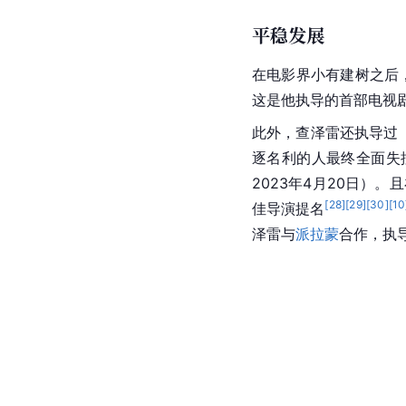
平稳发展
在电影界小有建树之后
这是他执导的首部电视
此外，查泽雷还执导过
逐名利的人最终全面失
2023年4月20日）
[
28
]
[
29
]
[
30
]
[
10
佳导演提名
泽雷与
派拉蒙
合作，执