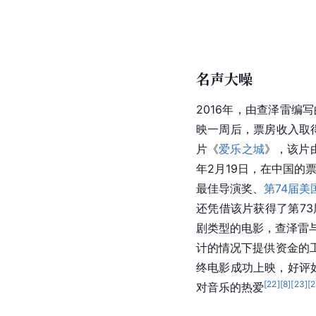
名声大噪
2016年，由查泽雷编
映一周后，票房收入取得
片《
爱乐之城
》，该片
年2月19日，在中国的票
最佳导演奖、
第74届
还凭借该片获得了第73
剧类型的电影，查泽雷
计的情况下提供资金的
终电影成功上映，好评
[
22
]
[
8
]
[
23
]
[
对音乐的热爱