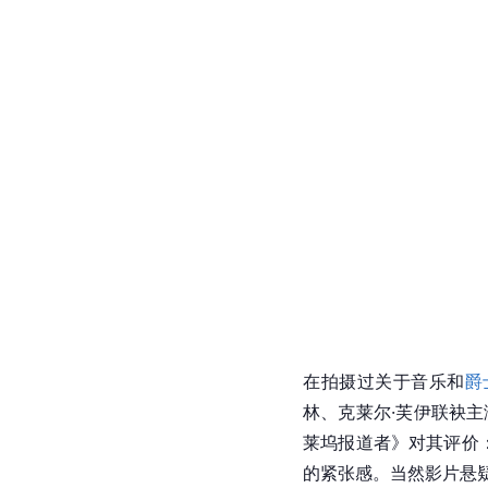
在拍摄过关于音乐和
爵
林、克莱尔·芙伊联袂
莱坞报道者》对其评价
的紧张感。当然影片悬