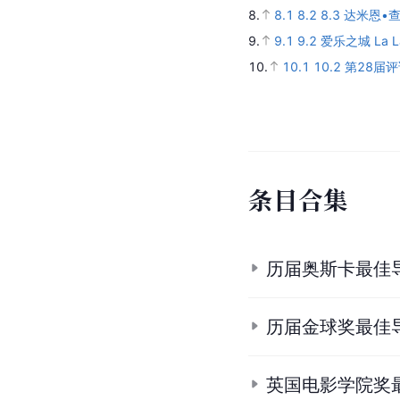
8.
8.1
8.2
8.3
达米恩•
9.
9.1
9.2
爱乐之城 La L
10.
10.1
10.2
第28届评
条
目
合
集
历届奥斯卡最佳
历届金球奖最佳
英国电影学院奖