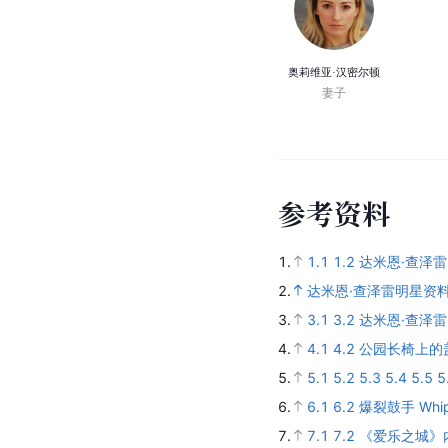
奥莉维亚·汉密尔顿
妻子
参
考
资
料
1.
1.1
1.2
达米恩·查泽雷 D
2.
达米恩·查泽雷明星资料
3.
3.1
3.2
达米恩·查泽雷
4.
4.1
4.2
公园长椅上的盖伊与
5.
5.1
5.2
5.3
5.4
5.5
5
6.
6.1
6.2
爆裂鼓手 Whi
7.
7.1
7.2
《爱乐之城》