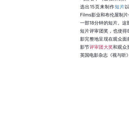
选出15页来制作
短片
以
Films影业和布伦屋制片公
一部18分钟的短片。这
短片评审团奖，也使得Bol
影完整地呈现在观众面
影节
评审团大奖
和观众
英国电影杂志《视与听