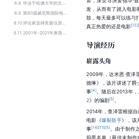
雷，深受导演爱德华·
8.8
毕业于哈佛大学的文体界校友
发，从而有了踏入电影
8.9
第80届威尼斯国际电影节评审团阵容
鼓，每天最多可以练习
8.10
评论家选择奖最佳原创剧本获奖者
[
12
]
真正热爱的还是电影
8.11
2001年-2021年奥斯卡最佳导演奖名单
导演经历
崭露头角
2009年，达米恩·查
德琳》，该片讲述了爵
[
4
]
事
。随后在2013年
[
5
]
2
》的编剧
。
2014年，查泽雷根据
电影《
爆裂鼓手
》，该
[
14
]
[
15
]
[
5
]
事
。由于制作之
坞黑名单（最佳未制作