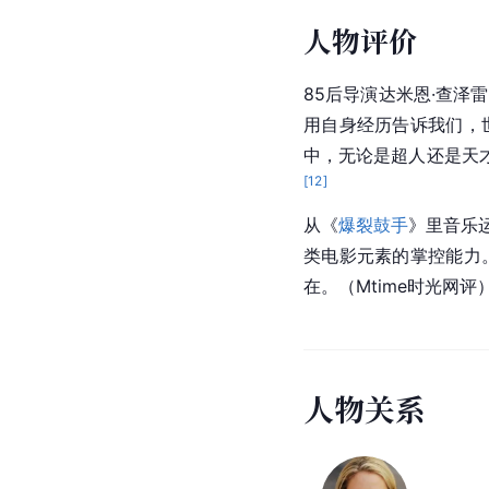
人物评价
85后导演达米恩·查
用自身经历告诉我们，
中，无论是超人还是天
[
12
]
从《
爆裂鼓手
》里音乐
类电影元素的掌控能力
在。（Mtime时光网评
人
物
关
系