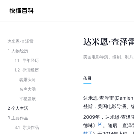
达米恩·查泽
达米恩·查泽雷
1
人物经历
美国电影导演、编剧、制片
1.1
早年经历
1.2
导演经历
条目
崭露头角
名声大噪
达米恩·查泽雷(Damien 
平稳发展
登斯，美国电影导演、
2
个人生活
2009年，达米恩·查
3
主要作品
[
4
]
德琳》
。随后，查泽
3.1
导演作品
鼓手
》于2014年上映