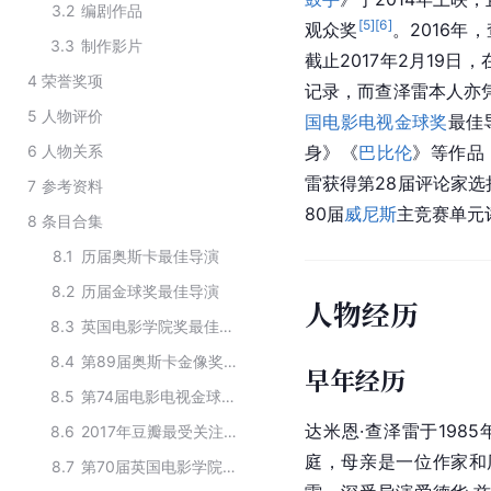
3.2
编剧作品
[
5
]
[
6
]
观众奖
。2016年
3.3
制作影片
截止2017年2月19日
4
荣誉奖项
记录，而查泽雷本人亦
5
人物评价
国电影电视金球奖
最佳
6
人物关系
身》《
巴比伦
》等作品
雷获得
第28届评论家选
7
参考资料
80届
威尼斯
主竞赛单元
8
条目合集
8.1
历届奥斯卡最佳导演
8.2
历届金球奖最佳导演
人物经历
8.3
英国电影学院奖最佳导演名单
8.4
第89届奥斯卡金像奖获奖人物
早年经历
8.5
第74届电影电视金球奖获奖人物
达米恩·查泽雷于1985
8.6
2017年豆瓣最受关注的导演
庭，母亲是一位作家和
8.7
第70届英国电影学院奖获奖人物