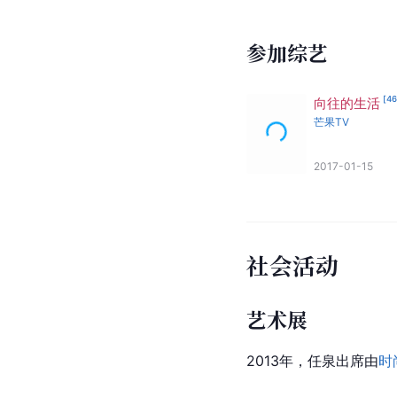
参加综艺
[
4
向往的生活
芒果TV
2017-01-15
社会活动
艺术展
2013年，任泉出席由
时