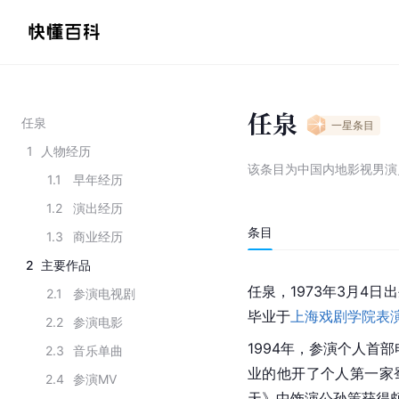
任泉
任泉
一星
条目
1
人物经历
该条目为
中国内地影视男演
1.1
早年经历
1.2
演出经历
条目
1.3
商业经历
2
主要作品
任泉，1973年3月4日
2.1
参演电视剧
毕业于
上海戏剧学院表
2.2
参演电影
1994年，参演个人首
2.3
音乐单曲
业的他开了个人第一家
2.4
参演MV
天》中饰演公孙策获得