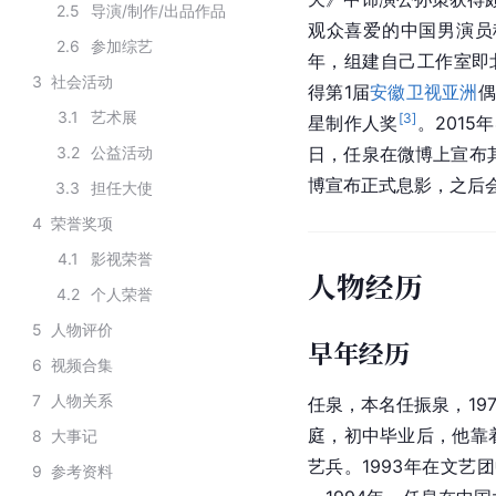
2.5
导演/制作/出品作品
观众喜爱的中国男演员
2.6
参加综艺
年，组建自己工作室即
3
社会活动
得第1届
安徽卫视
亚洲
偶
3.1
艺术展
[
3
]
星制作人奖
。2015
3.2
公益活动
日，任泉在微博上宣布
博宣布正式息影，之后
3.3
担任大使
4
荣誉奖项
4.1
影视荣誉
人物经历
4.2
个人荣誉
5
人物评价
早年经历
6
视频合集
7
人物关系
任泉，本名任振泉，197
庭，初中毕业后，他靠
8
大事记
艺兵。1993年在文艺
9
参考资料