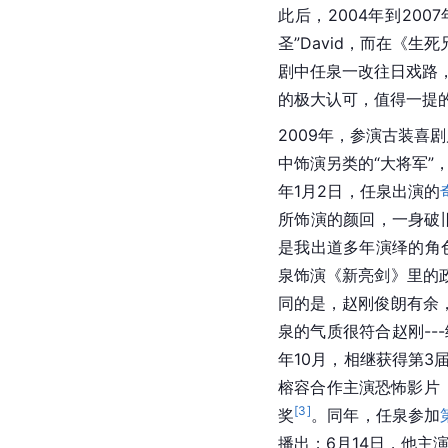
此后，2004年到20
圣”David，而在《生
剧中任泉一改往日戏路
的极大认可，值得一提
2009年，参演古装喜
中饰演另类的“大将军”
年1月2日，任泉出演的
所饰演的颜回，一身破
是我出道多年演绎的角
泉饰演《新亮剑》里的
同的是，赵刚俊朗有余
泉的气质很符合赵刚--
年10月，相继获得第3
榕容合作主演恐怖影片
[
3
]
奖
。同年，任泉参加
播出；6月14日，他主