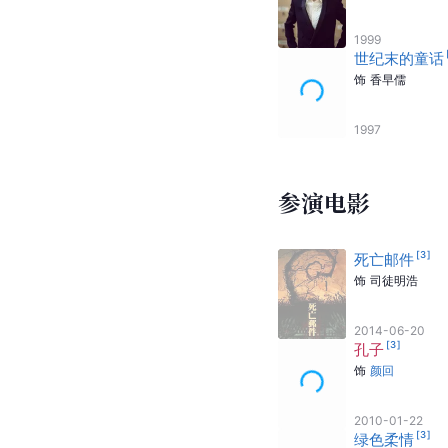
1999
世纪末的童话
饰
香早儒
1997
参演电影
[
3
]
死亡邮件
饰
司徒明浩
2014-06-20
[
3
]
孔子
饰
颜回
2010-01-22
[
3
]
绿色柔情