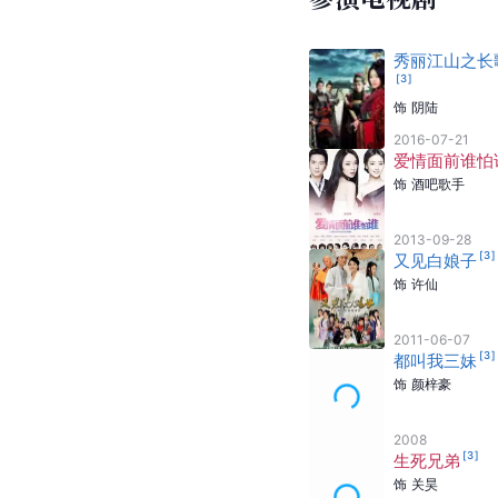
秀丽江山之长
[
3
]
饰
阴陆
2016-07-21
爱情面前谁怕
饰
酒吧歌手
2013-09-28
[
3
]
又见白娘子
饰
许仙
2011-06-07
[
3
]
都叫我三妹
饰
颜梓豪
2008
[
3
]
生死兄弟
饰
关昊