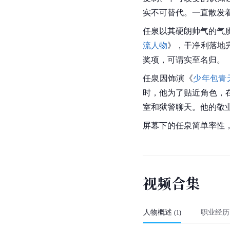
实不可替代。一直散发
任泉以其硬朗帅气的气质
流人物
》，干净利落地
奖项，可谓实至名归。
任泉因饰演《
少年包青
时，他为了贴近角色，
室和狱警聊天。他的敬
屏幕下的任泉简单率性
视
频
合
集
人物概述
职业经历
(
1
)