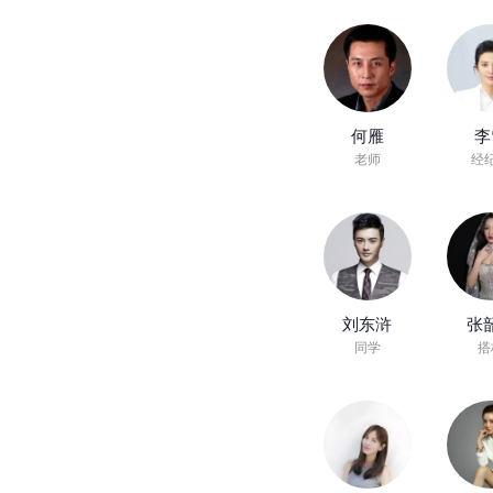
何雁
李
老师
经
刘东浒
张
同学
搭