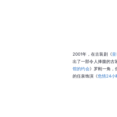
2001年，在古装剧《
皇
出了一部令人捧腹的古
馆的约会
》罗刚一角，
的任泉饰演《
危情24小