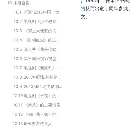
。1994年，任泉在中
10
条目合集
皓
从而出道；同年参演
10.1
新浪“2015中国十大经济年度人物”候选人
文。
10.2
电视剧《少年包青天Ⅱ》的主要演员
10.3
《都是天使惹的祸》的主要演员
10.4
《白领红尘》的主要演员
10.5
真人秀《我是创始人》嘉宾
10.6
第三届乐视影视盛典获奖者
10.7
电视剧《新亮剑》主要演员
10.8
2017中国私募基金峰会主持人
10.9
2013MSN时尚影响力大典个人获奖者
10.10
电视剧《子夜》的演职员
10.11
《犬杀》的主要演员
10.12
《都叫我三妹》的主要演员
10.13
诺亚财富代言人