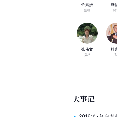
金素妍
刘
搭档
搭
张伟文
杜
搭档
搭
大
事
记
2016年 · 转向