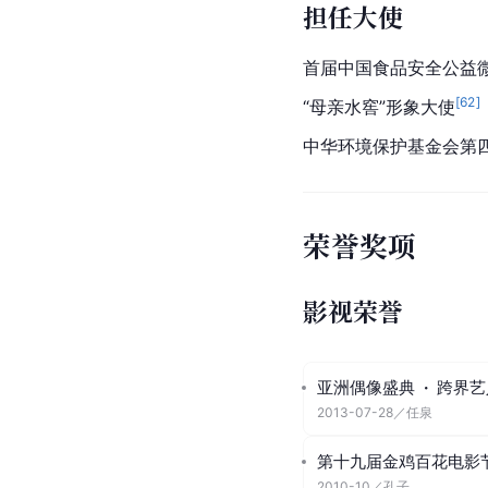
担任大使
首届中国食品安全公益
[
62
]
“母亲水窖”形象大使
中华环境保护基金会
第
荣誉奖项
影视荣誉
亚洲偶像盛典
·
跨界艺
2013-07-28
／
任泉
第十九届金鸡百花电影
2010-10
／
孔子