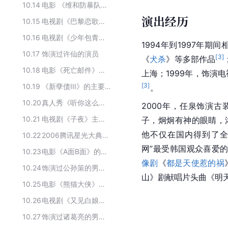
10.14
电影 《维和防暴队》主要制片人
演出经历
10.15
电视剧《巴黎恋歌》的演员
10.16
电视剧《少年包青天》的主要演员
1994年到1997年
10.17
饰演过许仙的演员
[
3
]
《
犬杀
》等多部作品
10.18
电影《死亡邮件》的主要演员
上海；1999年，饰演
[
3
]
10.19
《新孽债III》的主要演员
。
10.20
真人秀《听你这么说》主要参演人员
2000年，任泉饰演古
10.21
电视剧《子夜》主要演员
子，炯炯有神的眼睛，
他不仅在国内得到了全
10.22
2006腾讯星光大典获奖者
网”最受韩国观众喜爱
10.23
电影《A面B面》的主要演员
像剧
《
都是天使惹的祸
10.24
饰演过公孙策的男演员
山》剧献唱片头曲《明
10.25
电影《熊猫大侠》的主要演员
10.26
电视剧《又见白娘子》主要演员
10.27
饰演过诸葛亮的男演员