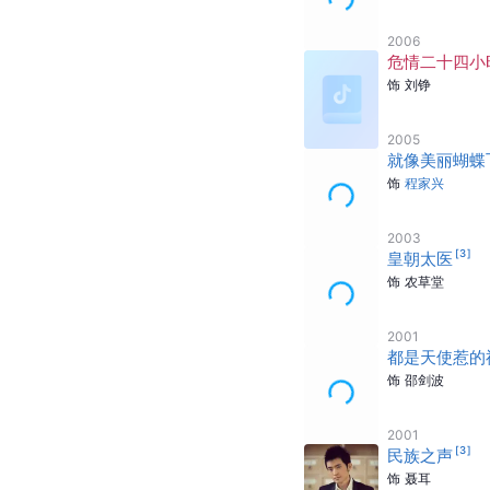
2006
危情二十四小
饰
刘铮
2005
就像美丽蝴蝶
饰
程家兴
2003
[
3
]
皇朝太医
饰
农草堂
2001
都是天使惹的
饰
邵剑波
2001
[
3
]
民族之声
饰
聂耳