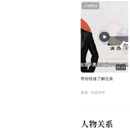
人物概述
01:14
带
你
快
速
了
解
任
泉
来源：抖音百科
人
物
关
系