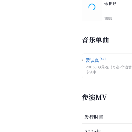
饰
田野
1999
音乐单曲
[
43
]
爱认真
2005
／
收录在《奇迹-华谊群
专辑中
参演MV
发行时间
2005年