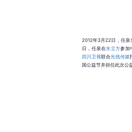
2012年3月22日，
日，任泉在
水立方
参加
四川卫视
联合
光线传媒
国公益节并担任此次公