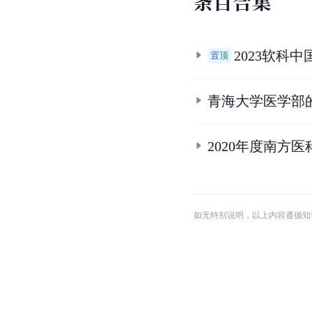
5.
缺口70万人！这个专
6.
陈小卡，王斌，徐劲.
7.
医学影像
.
核医学物理
8.
“互联网＋”背景下的
9.
新兴专业解读| 医学影
10.
10.1
10.2
10.3
10.
出版社. 7-04-049532-4.
条
目
合
集
2023软科
置顶