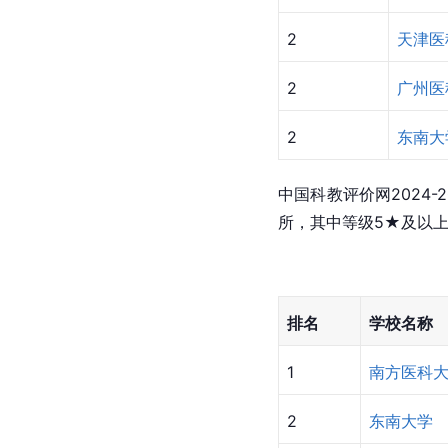
8
广州医科大学
艾瑞深2024中国大学
[
16
]
为：
全国排名
学校名
1
中国医
2
南方医
2
天津医
2
广州医