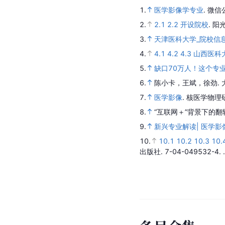
注
释
a.
以上课程来源国家高等
b.
公务员招生专业为不完
c.
以上开设院校来源阳光高
参
考
资
料
1.
医学影像学专业
.
微信
2.
2.1
2.2
开设院校
.
阳
3.
天津医科大学_院校信
4.
4.1
4.2
4.3
山西医科