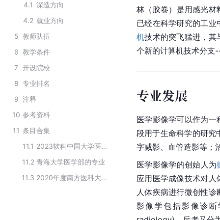
4.1
深造方向
林（胶卷）是用感光材
4.2
就业方向
已经在科学研究的工业
5
教师队伍
机
技术的突飞猛进，其
个新的计算机技术分支-
6
教学条件
7
开设院校
8
专业排名
专业发展
9
注释
10
参考资料
医学影像学可以作为一
11
条目合集
段用于生命科学的研究中
11.1
2023软科中国大学医学专业本科分类
字减影、血管造影等；
11.2
青海大学医学部的专业
医学影像学的创始人为
11.3
2020年度南方医科大学国家级一流本科专业名单
应用医学成像技术对人
人体疾病进行微创性诊
影像学包括影像诊断学(diag
radiology)，后