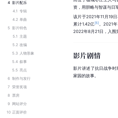
4
影片配乐
资，用胆略与智谋与日
4.1
专辑
该片于2021年11月1
4.2
单曲
[
5
]
累计1.42亿
。2021
5
影片特色
2022年8月21日，入围
5.1
主题
5.2
改编
影片剧情
5.3
人物形象
5.4
叙事
影片讲述了
抗日战争
时
5.5
亮点
家园的故事。
6
制作与发行
7
荣誉奖项
8
票房
9
网站评分
10
正面评价