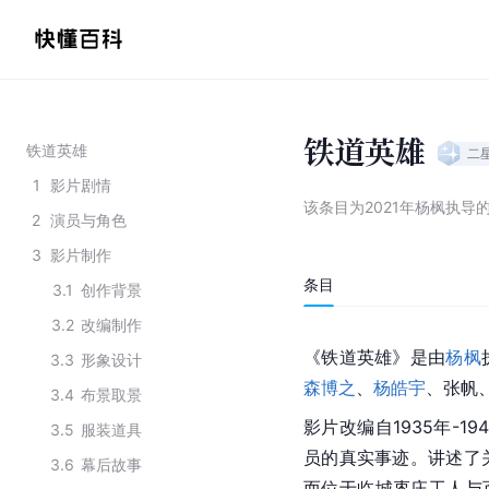
铁道英雄
铁道英雄
二
1
影片剧情
该条目为
2021年杨枫执导
2
演员与角色
3
影片制作
条目
3.1
创作背景
3.2
改编制作
《铁道英雄》是由
杨枫
3.3
形象设计
森博之
、
杨皓宇
、张帆
3.4
布景取景
影片改编自1935年-1
3.5
服装道具
员的真实事迹。讲述了
3.6
幕后故事
而位于临城枣庄工人与