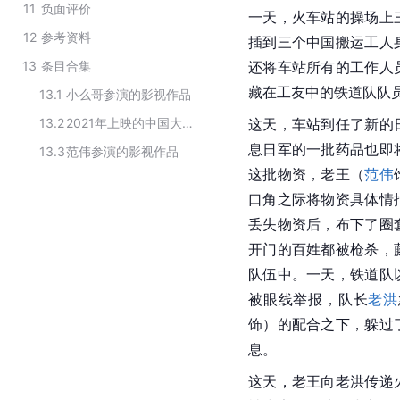
11
负面评价
一天，火车站的操场上
12
参考资料
插到三个
中国
搬运工人
13
条目合集
还将车站所有的工作人
藏在工友中的铁道队队
13.1
小么哥参演的影视作品
13.2
2021年上映的中国大陆电影
这天，车站到任了新的
息日军的一批药品也即
13.3
范伟参演的影视作品
这批物资，老王（
范伟
口角之际将物资具体情
丢失物资后，布下了圈
开门的百姓都被枪杀，
队伍中。一天，铁道队
被眼线举报，队长
老洪
饰）的配合之下，躲过
息。
这天，老王向老洪传递