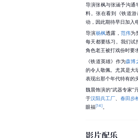
导演张枫与张涵予沟通半
料。张在看到《铁道游
动，因此期待早日加入
导演
杨枫
透露，
范伟
为
每天都要练习。我们试
角色老王被打戏份时要
《铁道英雄》作为
森博
的令人敬佩。尤其是大
表现出那个年代特有的
魏晨
饰演的“武器专家
于
汉阳兵工厂
、
春田步
[
14
]
眼福
。
影片配乐