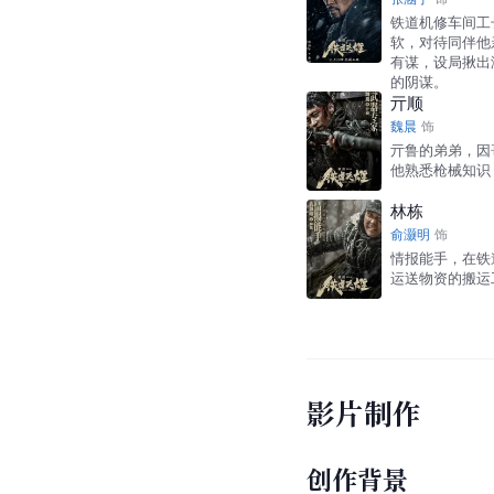
铁道机修车间工
软，对待同伴他
有谋，设局揪出
的阴谋。
亓顺
魏晨
饰
亓鲁的弟弟，因
他熟悉枪械知识
林栋
俞灏明
饰
情报能手，在铁
运送物资的搬运
影片制作
创作背景