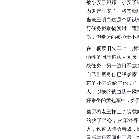
被小安子跟踪，小安子
内鬼是小安子，将其就
当老王明白这是个阴谋
行任务截取物资时，遭
伤，但幸运的被护士小
在一辆废旧火车上，指
牺牲的同志追认为党员
战任务。另一边日军故
自己卧底身份已经暴露
忘的小刀送给了他，而
人，以便将铁道队一网
奸乘坐的黄包车中，炸
藤原将老王押上了装载
的狼子野心，火车外等
火，铁道队骁勇善战，
最后与日军同归于尽。