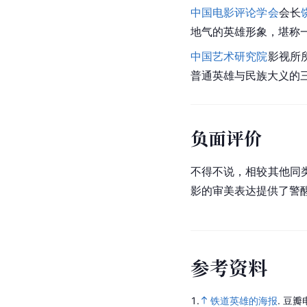
中国电影评论学会
会长
地气的英雄形象，堪称
中国艺术研究院
影视所
普通英雄与民族大义的
负面评价
不得不说，相较其他同
影的审美表达提供了警
参
考
资
料
1.
铁道英雄的海报
.
豆瓣