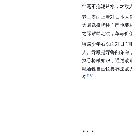
丝毫不拖泥带水，对敌
老王表面上看对日本人
大局选择牺牲自己也要
之际帮助老洪，革命价
填煤少年石头面对日军
人。亓顺是亓鲁的弟弟
熟悉枪械知识，通过改
愿牺牲自己也要葬送敌
[
13
]
举
。