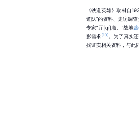
《铁道英雄》取材自193
道队”的资料、走访调查
专家”亓[qí]顺、“战地
蔷
[
10
]
影需求
。为了真实还
找证实相关资料，与此