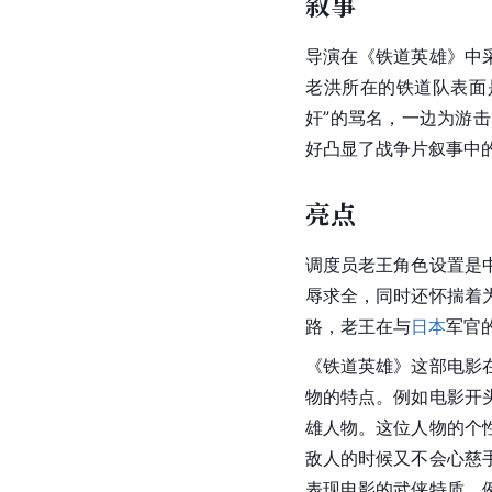
叙事
导演在《铁道英雄》中
老洪所在的铁道队表面
奸”的骂名，一边为游
好凸显了战争片叙事中
亮点
调度员老王角色设置是
辱求全，同时还怀揣着
路，老王在与
日本
军官
《铁道英雄》这部电影
物的特点。例如电影开
雄人物。这位人物的个
敌人的时候又不会心慈
表现电影的武侠特质。