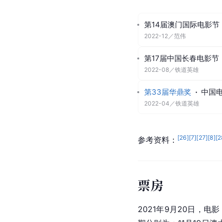
第14届澳门国际电影节
2022-12
／
范伟
第17届中国长春电影节
2022-08
／
铁道英雄
第33届华鼎奖
·
中国
2022-04
／
铁道英雄
[
26
]
[
7
]
[
27
]
[
8
]
[
2
参考资料：
票房
2021年9月20日，电