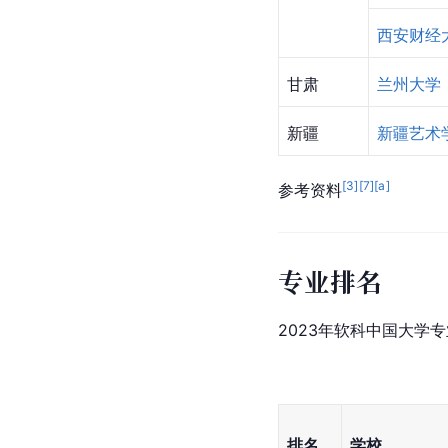
西安财经
甘肃
兰州大学
新疆
新疆艺术
[
3
]
[
7
]
[a]
参考资料
专业排名
2023年软科中国大学
排名
学校