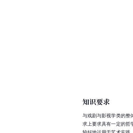
知识要求
与
戏剧与影视学
类的整
求上要求具有一定的哲
较好地运用于艺术实践