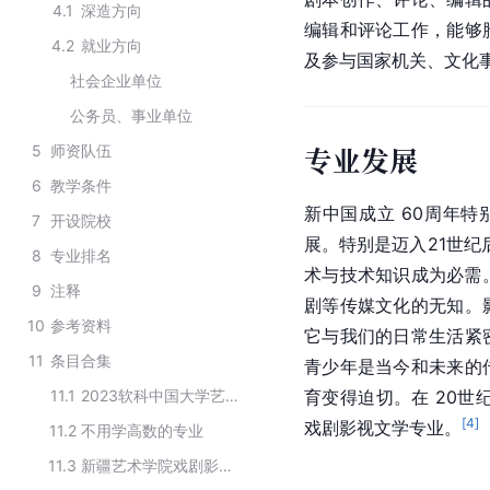
4.1
深造方向
编辑和评论工作，能够
4.2
就业方向
及参与国家机关、文化
社会企业单位
公务员、事业单位
专业发展
5
师资队伍
6
教学条件
新
中国
成立 60周年
7
开设院校
展。特别是迈入21世纪
8
专业排名
术与技术知识成为必需。
9
注释
剧等传媒文化的无知。
10
参考资料
它与我们的日常生活紧
11
条目合集
青少年是当今和未来的
11.1
2023软科中国大学艺术学专业本科分类
育变得迫切。在 20世
[
4
]
戏剧影视文学专业。
11.2
不用学高数的专业
11.3
新疆艺术学院戏剧影视学院下设专业